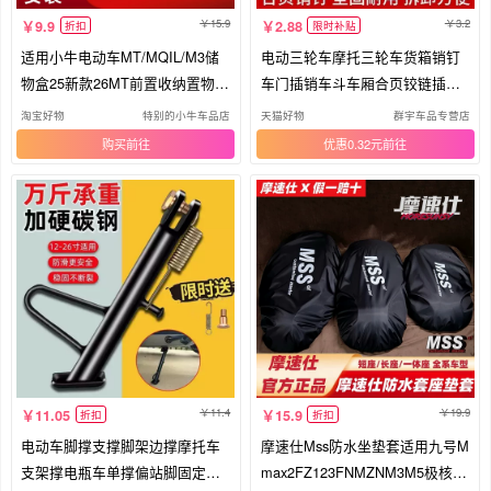
15.9
3.2
9.9
2.88
折扣
限时补贴
适用小牛电动车MT/MQIL/M3储
电动三轮车摩托三轮车货箱销钉
物盒25新款26MT前置收纳置物盒
车门插销车斗车厢合页铰链插销
兜配件
配件
淘宝好物
特别的小牛车品店
天猫好物
群宇车品专营店
购买
优惠0.32元
11.4
19.9
11.05
15.9
折扣
折扣
电动车脚撑支撑脚架边撑摩托车
摩速仕Mss防水坐垫套适用九号M
支架撑电瓶车单撑偏站脚固定防
max2FZ123FNMZNM3M5极核小