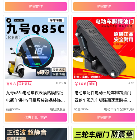
购买
购买
119.8
16
9.8
14.8
限时补贴
折扣
九号q85c电动车仪表膜贴膜贴纸
电动车配件电动三轮车脚踏油门
电瓶车保护9屏幕膜装饰品装饰配
四轮车观光车脚踩调速器踏板控
件
制器
销量5000+
相旭旗舰店
销量8000+
电动三轮车配件工具商店
优惠110元
购买