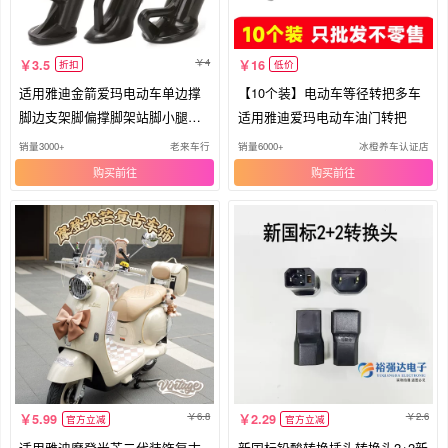
4
3.5
16
折扣
低价
适用雅迪金箭爱玛电动车单边撑
【10个装】电动车等径转把多车
脚边支架脚偏撑脚架站脚小腿塑
适用雅迪爱玛电动车油门转把
料套
销量3000+
老来车行
销量6000+
冰橙养车认证店
购买
购买
6.8
2.6
5.99
2.29
官方立减
官方立减
适用雅迪摩登光芒二代装饰复古
新国标铅酸转换插头转换头2+2新