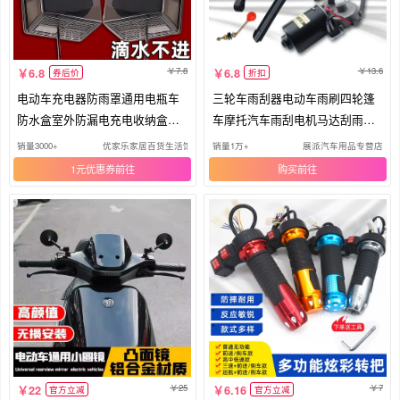
7.8
13.6
6.8
6.8
券后价
折扣
电动车充电器防雨罩通用电瓶车
三轮车雨刮器电动车雨刷四轮篷
防水盒室外防漏电充电收纳盒防
车摩托汽车雨刮电机马达刮雨器
尘
总成
销量3000+
优家乐家居百货生活馆
销量1万+
展派汽车用品专营店
1元优惠券
购买
25
7
22
6.16
官方立减
官方立减