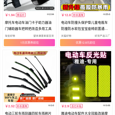
2.94
25.6
1.94
12.8
券后价
秒杀直降
摩托车电动车油门卡子助力器油
电动车防撞头保护垫儿童电瓶车
门辅助器车把转把改造多用工具
防撞防水软包宝宝座椅前置通用
覆膜
淘宝好物
望亲满意家居百货
天猫好物
好货严选工厂
1元优惠券
优惠12.8元
2.8
3.06
2.52
2.9
秒杀直降
百亿补贴
电动三轮车雨刮器四轮车雨刷片
雅迪电动车配件大全冠能改装摩