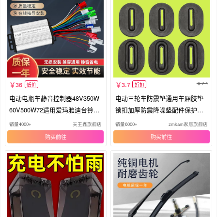
7.4
36
3.7
低价
折扣
电动电瓶车静音控制器48V350W
电动三轮车防震垫通用车厢胶垫
60V500W72适用爱玛雅迪台铃小
锁扣加厚防震降噪垫配件保护防
刀三轮
撞垫
销量4000+
天王鑫旗舰店
销量6000+
zmkam家居旗舰店
购买
购买