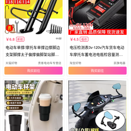
22
6.8
4.5
折扣
低价
电动车单撑/摩托车单撑边撑脚边
电压检测表3v-120v汽车货车电动
支架脚撑太子偏撑偏脚架站脚撑
车摩托车蓄电池电瓶检容量测量
架
表
天猫好物
贵客电动车专营店
淘宝好物
跃旗电器
购买
购买