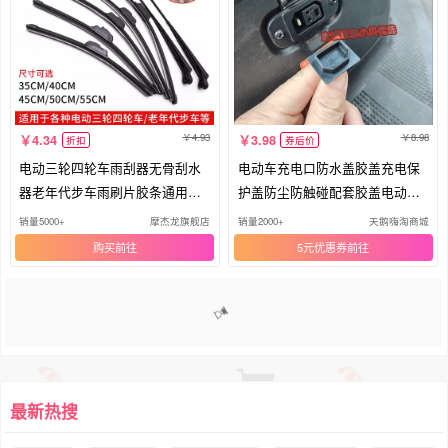
4.93
8.98
4.34
3.98
折扣
券后价
电动三轮四轮车雨刮器无骨刮水
电动车充电口防水盖胶盖充电保
器老年代步车雨刷片胶条通用雨
护盖防尘防触碰配套胶盖电动车
刷臂
配件
销量5000+
摩杰龙旗舰店
销量2000+
天鹅嗨淘商城
购买
5元优惠券
1
2
3
4
5
6
>>
最新热搜