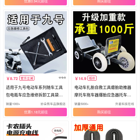
优惠0.94元
购买
9.9
8.72
14.9
官方立减
低价
适用于九号电动车系列随车工具
电动车扎胎自救工具瘪胎助推器
包电瓶车应急维修拆卸工具袋配
摩托车拖车器爆胎应急器托车神
件
器
销量1000+
妙朵熊车品旗舰店
销量5000+
外星科技在线
优惠1.18元
购买