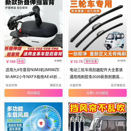
209
13.5
169
10.75
折扣
限时优惠
适用九9号靠背N3M3机2M5MZE
电动三轮车雨刮器配件大全套装
M+MK2小牛NXFX极核AE45折叠
通用雨刷胶条2026新款耐磨高清
伸缩后靠背
橡胶
淘宝好物
潮配优选
天猫好物
佰芒旗舰店
购买
优惠1.35元