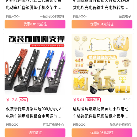
电动车后备箱脚垫手机支架坐垫
款电瓶充电器输出充电桩转接头
套包
口
销量4000+
一颗少女心的店呀
销量1000+
岳鑫电子
优惠0.81元
优惠0.31元
5.78
17.8
5.01
低价
限时优惠
改装摩托车脚架深远009九号小牛
适用爱玛墩墩配饰黄油小熊电动
电动车通用脚撑铝合金可调节边
车装饰配件挡风板贴纸座套手机
撑
支架
销量2000+
百品汇电配中心
销量2000+
傲凤户外旗舰店
购买
优惠0.08元