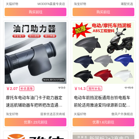
水
牛防水套
天猫好物
MODEFA晨曼专卖店
淘宝好物
潮配优选
购买
购买
3.3
15.9
2.07
14.3
秒杀直降
限时补贴
摩托车电动车油门卡子助力器定
电动车前挡泥板通用台铃电瓶车
速巡航辅助器车把转把改造通用
前轮适用雅迪爱玛绿源新日配件
神器
大全
淘宝好物
居家优选百货商城
天猫好物
傲凤户外旗舰店
优惠1.23元
优惠1.6元