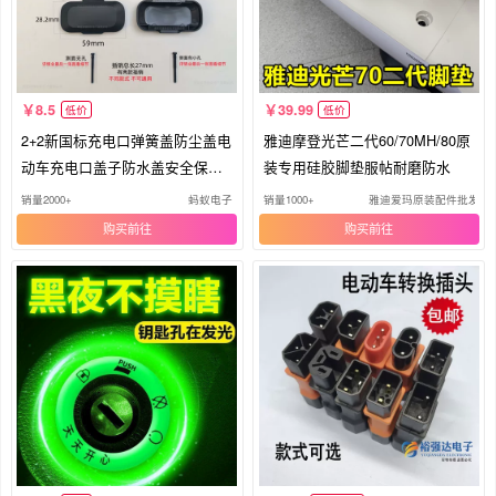
8.5
39.99
低价
低价
2+2新国标充电口弹簧盖防尘盖电
雅迪摩登光芒二代60/70MH/80原
动车充电口盖子防水盖安全保护
装专用硅胶脚垫服帖耐磨防水
盖
销量2000+
蚂蚁电子
销量1000+
雅迪爱玛原装配件批发
购买
购买