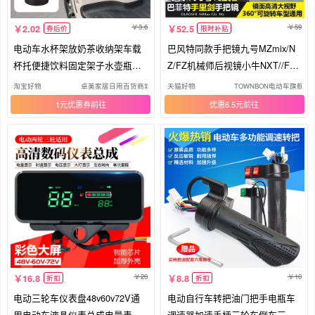
3.6
59
2.02
52.5
券后价
限时补贴
电动车水杯架放奶茶收纳架车载
巴风特同款手把镜九号MZmix/N
杯托便捷饮料固定架子水壶瓶置
Z/FZ机械师后视镜小牛NXT//FX
物架
倒车镜
淘宝好物
卓美家居日用百货商城
天猫好物
TOWNBON电动车旗舰店
1元优惠券
优惠6.5元
20
10
16.8
8.8
折扣
折扣
电动三轮车仪表盘48v60v72V通
电动自行车转把油门把手电瓶车
用电动车液晶仪表总成电量表里
调速器加速手柄三轮车倒车三速