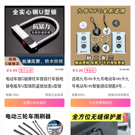
7.88
15.85
6.94
5.85
官方立减
券后价
电动车锁C级摩托车锁自行车锁地
适用九号nfc卡九号电动车nfc卡九
锁电瓶车U型锁防盗锁加宽u型锁
号电动车nfc智能感应钥匙9号配
件
销量1000+
辉煌五金锁具
销量4000+
智能科技特惠馆
优惠0.94元
10元优惠券