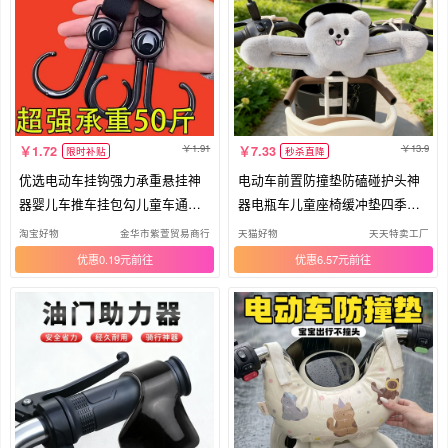
1.91
13.9
1.72
7.33
限时补贴
秒杀直降
优选电动车挂钩强力承重悬挂神
电动车前置防撞垫防磕碰护头神
器婴儿车推车挂包勾儿童车通用
器电瓶车儿童座椅缓冲垫四季自
钩子
行车
淘宝好物
金华市紫萱贸易商行
天猫好物
天天特卖工厂
优惠0.19元
优惠6.57元