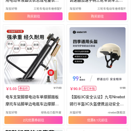
程表
转把
淘宝好物
三轮车电动车维修配件店
淘宝好物
三轮车电动车维修配件店
购买
购买
7.03
99
5.03
90.9
券后价
百亿补贴
电车支架脚撑电动车单撑脚踏板
【国标3C安全认证】九号Ninebot
摩托车站脚单边电瓶车边撑脚架
骑行半盔3C头盔便携运动安全保
偏撑
护
淘宝好物
绿色动力配件屋
天猫好物
ninebot旗舰店
2元优惠券
优惠8.1元