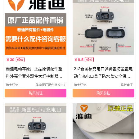
30
8.5
低价
低价
雅迪电动车原厂正品原装配件塑
2+2新国标充电口弹簧盖防尘盖电
料外壳全套外观件大灯控制器包
动车充电口盖子防水盖安全保护
邮
盖
淘宝好物
雅迪原厂配件批发中心
淘宝好物
蚂蚁电子
购买
购买