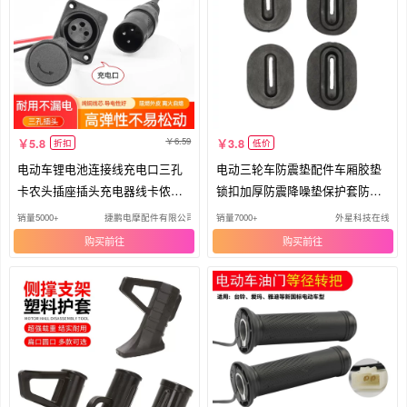
6.59
5.8
3.8
折扣
低价
电动车锂电池连接线充电口三孔
电动三轮车防震垫配件车厢胶垫
卡农头插座插头充电器线卡侬公
锁扣加厚防震降噪垫保护套防撞
母座
垫
销量5000+
捷鹏电摩配件有限公司
销量7000+
外星科技在线
购买
购买