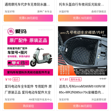
通用摩托车代步车无骨刮水器雨
托车头盔自行车夜间反光贴安全
刷臂
警示
淘宝好物
澳神广本车业
天猫好物
森梳仔旗舰店
优惠0.28元
优惠0.16元
8.67
10
7.81
低价
限时补贴
爱玛电动车全车配件 专用配件 原
适用九号MzmixM395M5100N1M
厂原装正品 爱玛电动车配件大全
85c+MK2N385cn70c坐桶垫内衬
配件改装
淘宝好物
AM爱玛配件批发中心
淘宝好物
洋品屋摩玩部
购买
优惠0.86元