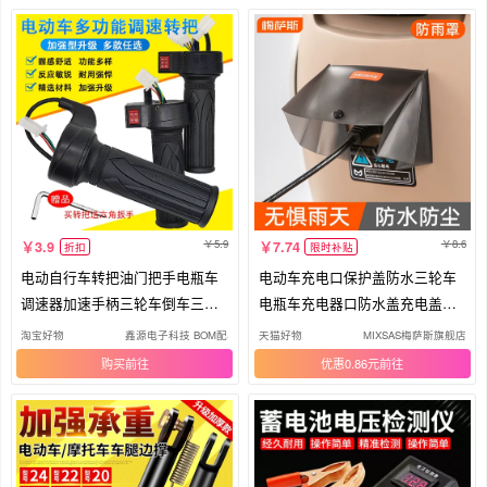
5.9
8.6
3.9
7.74
折扣
限时补贴
电动自行车转把油门把手电瓶车
电动车充电口保护盖防水三轮车
调速器加速手柄三轮车倒车三速
电瓶车充电器口防水盖充电盖防
转把
雨罩
淘宝好物
鑫源电子科技 BOM配单 IC元器件批发
天猫好物
MIXSAS梅萨斯旗舰店
购买
优惠0.86元