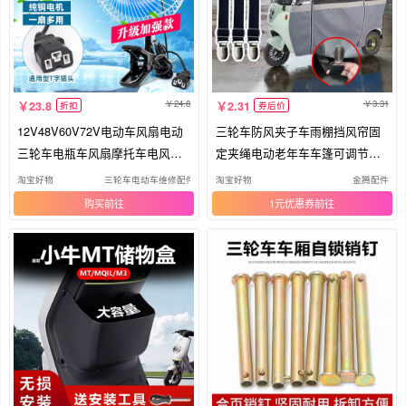
24.8
3.31
23.8
2.31
折扣
券后价
12V48V60V72V电动车风扇电动
三轮车防风夹子车雨棚挡风帘固
三轮车电瓶车风扇摩托车电风扇
定夹绳电动老年车车篷可调节弹
空调扇
力带
淘宝好物
三轮车电动车维修配件店
淘宝好物
金腾配件
购买
1元优惠券