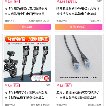
2.9
2.8
2.61
低价
限时补贴
电动车超亮钥匙孔发光圈贴夜光
绿源雅迪台铃小鸟电动车充电转
点火钥匙圈个性电门圈装饰用荧
换线接头充电器输出充电桩转换
光贴
插头
销量4万+
家易购精品百货家居
销量3000+
裕强达电子
购买
优惠0.29元
20
7.8
4.8
折扣
低价
电动车脚撑代驾车偏撑支架加粗
适用于雅迪深远台铃爱玛绿源小
支撑脚架车梯子折叠锂电单车停
牛电动车前后碟刹鼓刹刹车断电
车架
开关
销量4000+
贵客电动车专营店
销量3000+
pengyi旗舰店