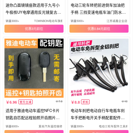
迷你凸面镜镜座款适用于九号小
电动三轮车转把前进倒车加油把
牛极核UY电摩通用反光镜复古后
手柄 三挡变速电瓶车油门防水通
视镜
用
销量3000+
TOWNBON电动车旗舰店
销量5000+
江苏诚鑫企业店
优惠3元
优惠0.84元
7.9
10
6.96
8.8
官方立减
折扣
适用于雅迪电动车遥控NFC卡片
电动车刹把电动自行车电瓶车刹
钥匙自匹配远程拍照开齿图片配
车手把断电开关手柄配套配件前
钥匙
刹车
销量6000+
爱尚汽车遥控维修
销量3000+
电动三轮车配件工具商店