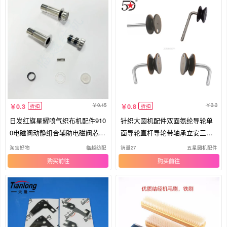
0.15
3.3
0.3
0.8
折扣
折扣
日发红旗星耀喷气织布机配件910
针织大圆机配件双面氨纶导轮单
0电磁阀动静组合辅助电磁阀芯套
面导轮直杆导轮带轴承立安三达
装
滑轮
淘宝好物
临越纺配
销量27
五星圆机配件
购买
购买