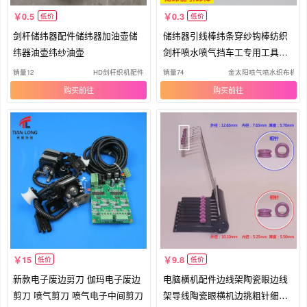
0.5
0.3
低价
低价
剑杆储纬器配件储纬器加油壶储
储纬器引线棒纬条穿纱钩棒纺织
纬器油壶纬纱油壶
剑杆喷水喷气挡车工专用工具引
丝线
销量12
HD剑杆织机配件
销量74
金太阳喷气喷水织布机配
购买
购买
15
9.8
低价
低价
新款电子废边剪刀 伽玛电子废边
电脑横机配件边线架陶瓷眼边线
剪刀 喷气剪刀 喷气电子中间剪刀
架导线陶瓷眼横机边挑粗针细针