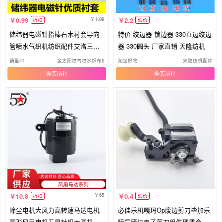
1.09
0.99
2.2
折扣
低价
储纬器电磁针指棒石木衬套导向
特价 绞边器 锁边器 330直边绞边
管喷水气织机纺织配件艾洛三禾
器 330圆头 厂家直销 天隆纺机
太阳
销量41
金太阳喷气喷水织布机配件批发超市
淘宝好物
天隆纺机配件
购买
购买
65
10.8
0.4
折扣
低价
除尘电机大风力高转速马达电机
必佳乐机嘎玛Op废边剪刀毕加乐
圆形风扇电机五星针织大圆机配
喷气废边电子剪刀组件硬质合金