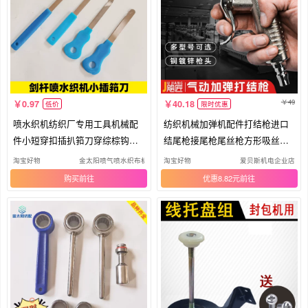
49
0.97
40.18
低价
限时优惠
喷水织机纺织厂专用工具机械配
纺织机械加弹机配件打结枪进口
件小短穿扣插扒筘刀穿综棕钩子
结尾枪接尾枪尾丝枪方形吸丝枪
神器
枪头
淘宝好物
金太阳喷气喷水织布机配件批发超市
淘宝好物
爱贝斯机电企业店
购买
优惠8.82元