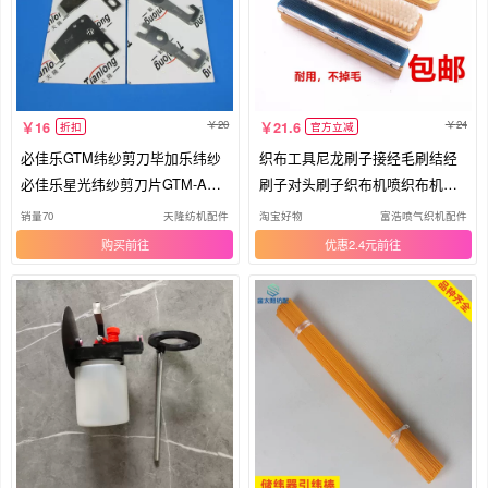
20
24
16
21.6
折扣
官方立减
必佳乐GTM纬纱剪刀毕加乐纬纱
织布工具尼龙刷子接经毛刷结经
必佳乐星光纬纱剪刀片GTM-AS
刷子对头刷子织布机喷织布机刷
剪刀片
子
销量70
天隆纺机配件
淘宝好物
富浩喷气织机配件
购买
优惠2.4元