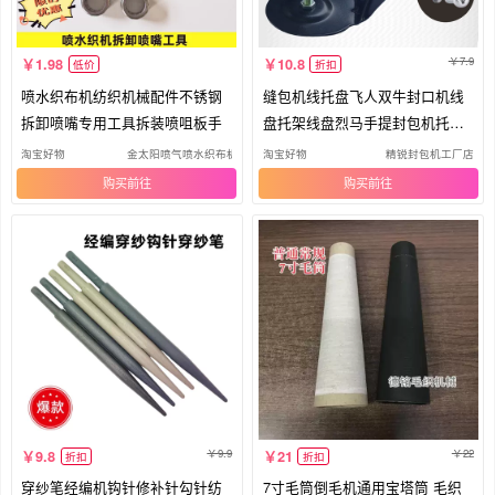
7.9
1.98
10.8
低价
折扣
喷水织布机纺织机械配件不锈钢
缝包机线托盘飞人双牛封口机线
拆卸喷嘴专用工具拆装喷咀板手
盘托架线盘烈马手提封包机托线
盘组
淘宝好物
金太阳喷气喷水织布机配件批发超市
淘宝好物
精锐封包机工厂店
购买
购买
9.9
22
9.8
21
折扣
折扣
穿纱笔经编机钩针修补针勾针纺
7寸毛筒倒毛机通用宝塔筒 毛织