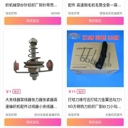
织机械穿纱针纺织厂钩针带壳钩
配件 高速倒毛机毛筒全新一袋50
针
0个
淘宝好物
SEEME
淘宝好物
德铭毛织机械配件
购买
购买
1
11
低价
低价
大夹线器架线器张力器张紧器高
打结刀维可迅打结刀金翼迅勾刀1
速编织机配件过线器小夹线器纺
5G方柄钩刀纺织厂割纱刀小勾刀
织机
13G
淘宝好物
徐州龙城高速编织机
淘宝好物
天隆纺机配件
购买
购买