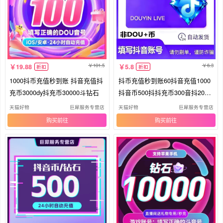
101.5
6.3
19.88
5.8
折扣
折扣
1000抖币充值秒到账 抖音充值抖
抖币充值秒到账60抖音充值1000
充币3000dy抖充币30000斗钻石
抖音币500抖抖充币300音抖2000
钻石
天猫好物
巨犀服务专营店
天猫好物
巨犀服务专营店
购买
购买