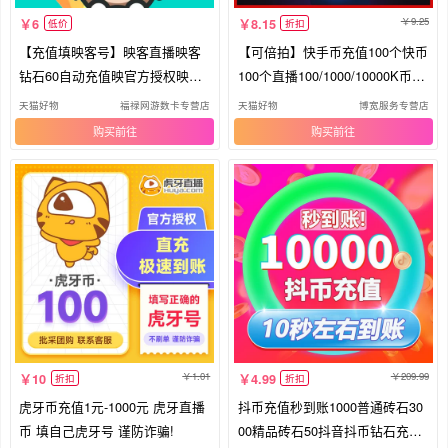
9.25
6
8.15
低价
折扣
【充值填映客号】映客直播映客
【可倍拍】快手币充值100个快币
钻石60自动充值映官方授权映客
100个直播100/1000/10000K币k
充钻
币
天猫好物
福禄网游数卡专营店
天猫好物
博宽服务专营店
购买
购买
1.01
209.99
10
4.99
折扣
折扣
虎牙币充值1元-1000元 虎牙直播
抖币充值秒到账1000普通砖石30
币 填自己虎牙号 谨防诈骗!
00精品砖石50抖音抖币钻石充值