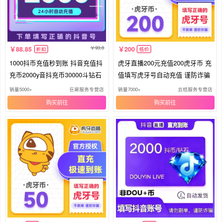
93.8
88.85
200
折扣
低价
1000抖币充值秒到账 抖音充值抖
虎牙直播200元充值200虎牙币 充
充币2000y音抖充币30000斗钻石
值填写虎牙号自动充值 谨防诈骗
销量5000+
巨犀服务专营店
销量7000+
云桔服务专营店
购买
购买