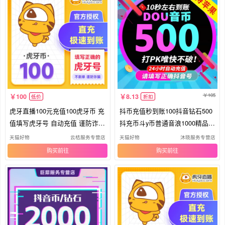
105
100
8.13
低价
折扣
虎牙直播100元充值100虎牙币 充
抖币充值秒到账100抖音钻石500
值填写虎牙号 自动充值 谨防诈
抖充币斗y币普通音浪1000精品钻
骗.
石
天猫好物
云桔服务专营店
天猫好物
沐晓服务专营店
购买
购买