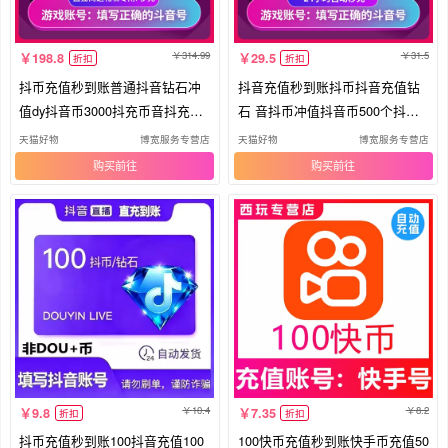
314.99
31.5
198.8
29.5
折扣
折扣
抖币充值秒到账普通抖音钻石冲
抖音充值秒到账抖币抖音充值钻
值dy抖音币3000抖充币音抖充币3
石 音抖币冲值抖音币500个抖抖
00
充币
天猫好物
博宽服务专营店
天猫好物
博宽服务专营店
购买
购买
10.4
8.2
9.8
7.35
折扣
折扣
抖币充值秒到账100抖音充值100
100快币充值秒到账快手币充值50