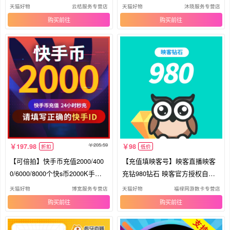
入口
天猫好物
云桔服务专营店
天猫好物
沐晓服务专营店
购买
购买
205.59
197.98
98
折扣
低价
【可倍拍】快手币充值2000/400
【充值填映客号】映客直播映客
0/6000/8000个快s币2000K手秒
充钻980钻石 映客官方授权自动
到账
充值
天猫好物
博宽服务专营店
天猫好物
福禄网游数卡专营店
购买
购买