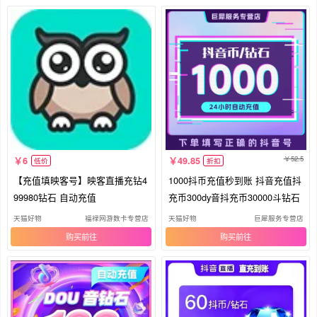
52.5
6
49.85
低价
折扣
【充值填映客号】映客直播充钻4
1000抖币充值秒到账 抖音充值抖
99980钻石 自动充值
充币300dy音抖充币30000斗钻石
天猫好物
福禄网游数卡专营店
天猫好物
巨犀服务专营店
购买
购买