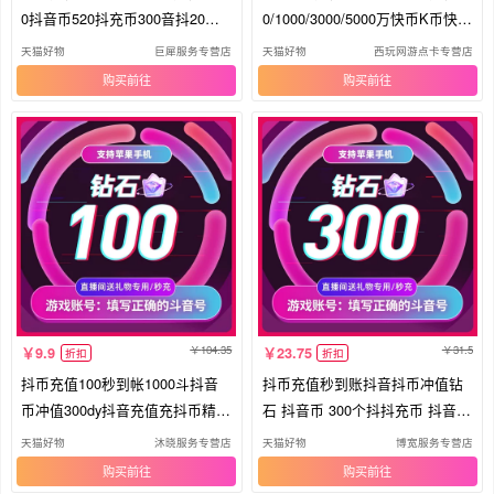
0抖音币520抖充币300音抖20万
0/1000/3000/5000万快币K币快s
钻石
币
天猫好物
巨犀服务专营店
天猫好物
西玩网游点卡专营店
购买
购买
104.35
31.5
9.9
23.75
折扣
折扣
抖币充值100秒到帐1000斗抖音
抖币充值秒到账抖音抖币冲值钻
币冲值300dy抖音充值充抖币精品
石 抖音币 300个抖抖充币 抖音充
钻石
币
天猫好物
沐晓服务专营店
天猫好物
博宽服务专营店
购买
购买