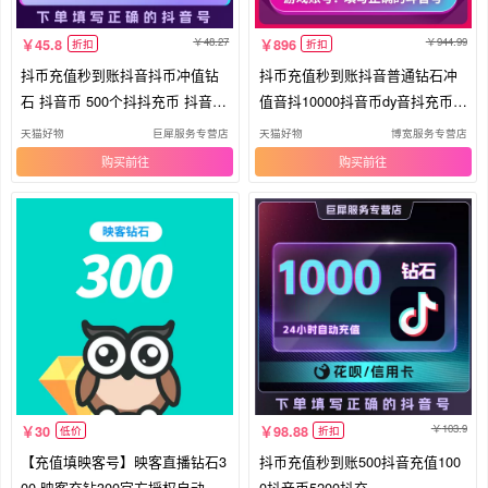
48.27
944.99
45.8
896
折扣
折扣
抖币充值秒到账抖音抖币冲值钻
抖币充值秒到账抖音普通钻石冲
石 抖音币 500个抖抖充币 抖音充
值音抖10000抖音币dy音抖充币3
币
0000
天猫好物
巨犀服务专营店
天猫好物
博宽服务专营店
购买
购买
103.9
30
98.88
低价
折扣
【充值填映客号】映客直播钻石3
抖币充值秒到账500抖音充值100
00 映客充钻300官方授权自动充
0抖音币5200抖充