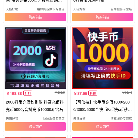
值
天猫好物
福禄网游数卡专营店
天猫好物
巨犀服务专营店
购买
购买
203.5
92.49
198.88
87.55
折扣
折扣
2000抖币充值秒到账 抖音充值抖
【可倍拍】快手币充值1000/200
充币5000y音抖充币10000斗钻石
0/3000/5000个快币K币快s币秒到
账
天猫好物
巨犀服务专营店
天猫好物
博宽服务专营店
购买
购买