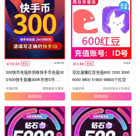
30.79
6.5
19.53
4.98
折扣
折扣
300快币充值秒到账快手币充值30
克拉漫播红豆充值600 1200 3000
0/500快手直播300K币快S币 直
6000 9800 51800 99800个红豆
播币
天猫好物
博宽服务专营店
天猫好物
西玩网游点卡专营店
购买
购买