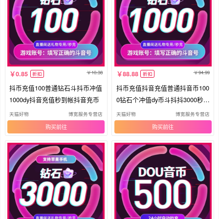
10.38
94.99
0.85
88.88
折扣
折扣
抖币充值100普通钻石斗抖币冲值
抖币充值抖音充值普通抖音币100
1000dy抖音充值秒到帐抖音充币
0钻石个冲值dy币斗抖抖3000秒到
账
天猫好物
博宽服务专营店
天猫好物
博宽服务专营店
购买
购买