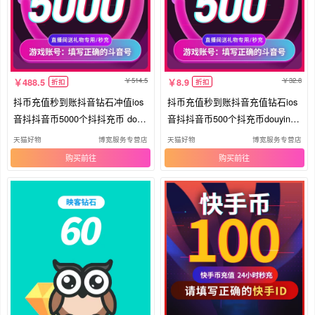
514.5
32.8
488.5
8.9
折扣
折扣
抖币充值秒到账抖音钻石冲值ios
抖币充值秒到账抖音充值钻石ios
音抖抖音币5000个抖抖充币 douy
音抖抖音币500个抖充币douyin抖
in
音
天猫好物
博宽服务专营店
天猫好物
博宽服务专营店
购买
购买