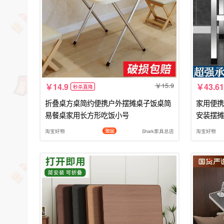
15.9
14.9
43.61
秒杀直降
折叠桌方桌简约便携户外摆摊桌子饭桌简
家用便携
易餐桌家用长方形吃饭小号
安装摆摊
淘宝好物
Shark家具总店
淘宝好物