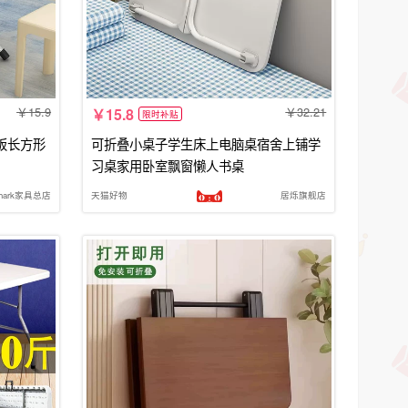
15.9
32.21
15.8
限时补贴
饭长方形
可折叠小桌子学生床上电脑桌宿舍上铺学
习桌家用卧室飘窗懒人书桌
hark家具总店
天猫好物
居烁旗舰店