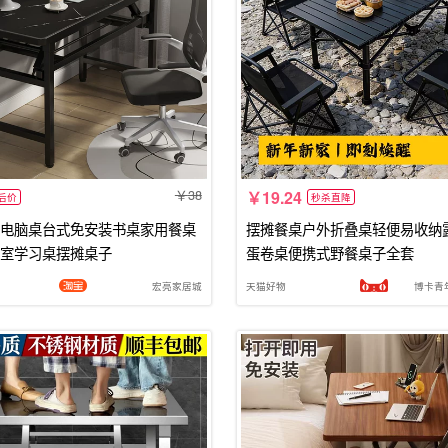
38
19.24
后价
秒杀直降
电脑桌台式免安装书桌家用餐桌
摆摊餐桌户外折叠桌轻便易收纳
室学习桌摆摊桌子
蛋卷桌便携式野餐桌子全套
宏亮家居城
天猫好物
博卡青