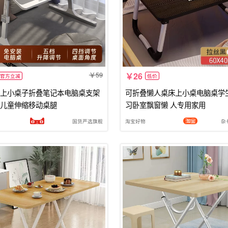
59
26
官方立减
低价
上小桌子折叠笔记本电脑桌支架
可折叠懒人桌床上小桌电脑桌学
儿童伸缩移动桌腿
习卧室飘窗懒 人专用家用
国货严选旗舰
淘宝好物
杂