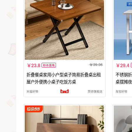
39.36
23.8
29.4
秒杀直降
折叠餐桌家用小户型桌子简易折叠桌出租
不锈钢折
屋户外便携小桌子吃饭方桌
桌摆摊夜
天猫好物
赞弥旗舰店
淘宝好物