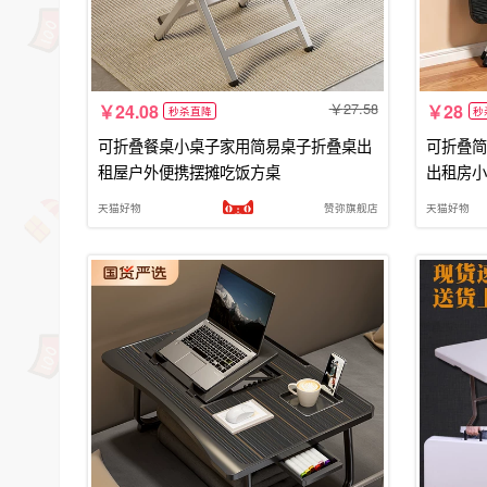
27.58
24.08
28
秒杀直降
秒
可折叠餐桌小桌子家用简易桌子折叠桌出
可折叠简
租屋户外便携摆摊吃饭方桌
出租房小
天猫好物
赞弥旗舰店
天猫好物