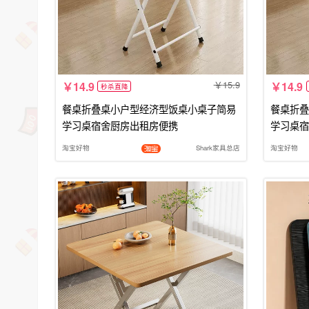
15.9
14.9
14.9
秒杀直降
餐桌折叠桌小户型经济型饭桌小桌子简易
餐桌折叠
学习桌宿舍厨房出租房便携
学习桌宿
淘宝好物
Shark家具总店
淘宝好物