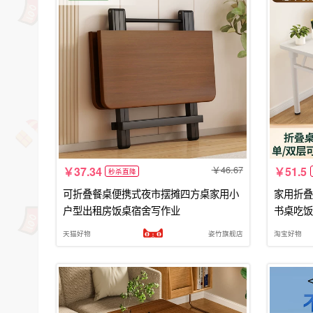
46.67
37.34
51.5
秒杀直降
可折叠餐桌便携式夜市摆摊四方桌家用小
家用折叠
户型出租房饭桌宿舍写作业
书桌吃饭
天猫好物
姿竹旗舰店
淘宝好物