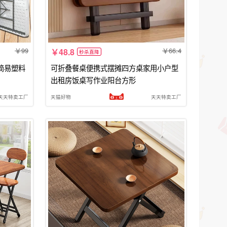
99
66.4
48.8
秒杀直降
简易塑料
可折叠餐桌便携式摆摊四方桌家用小户型
出租房饭桌写作业阳台方形
天天特卖工厂
天猫好物
天天特卖工厂