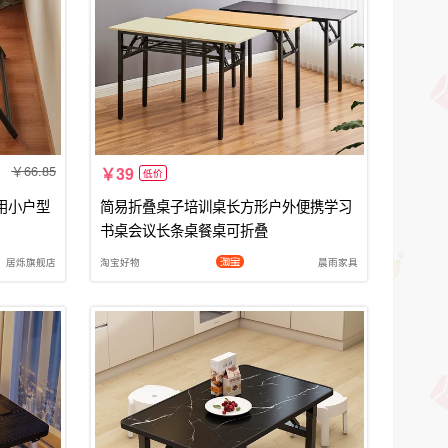
66.85
39
低价
用小户型
简易折叠桌子培训桌长方形户外便携学习
书桌会议长条桌餐桌可折叠
居烁旗舰店
淘宝好物
晨雨家具