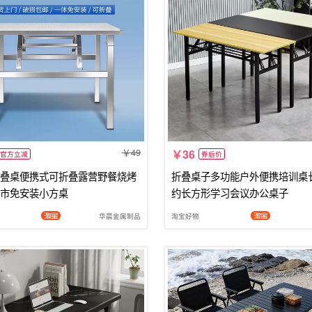
49
36
官方立减
券后价
叠桌便携式可折叠露营野餐烧烤
折叠桌子多功能户外便携培训桌
市免安装小方桌
约长方形学习会议办公桌子
华晨金属制品
淘宝好物