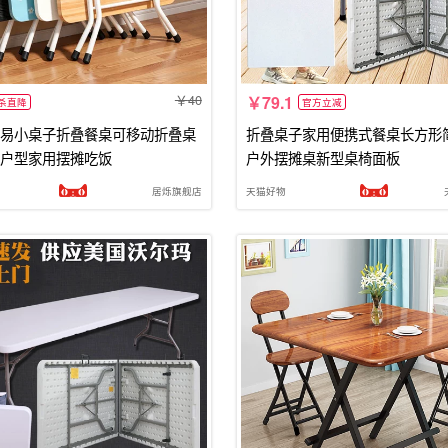
40
79.1
杀直降
官方立减
易小桌子折叠餐桌可移动折叠桌
折叠桌子家用便携式餐桌长方形
户型家用摆摊吃饭
户外摆摊桌新型桌椅面板
居烁旗舰店
天猫好物