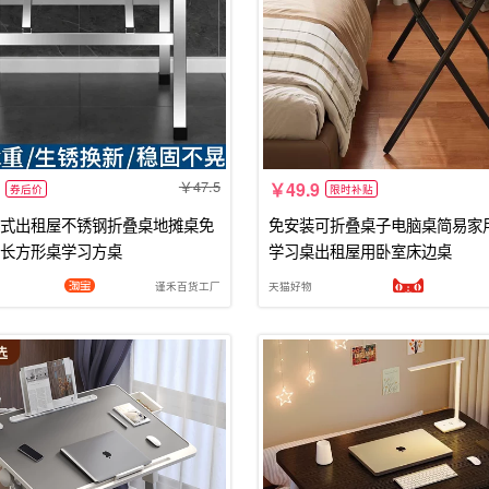
47.5
49.9
券后价
限时补贴
式出租屋不锈钢折叠桌地摊桌免
免安装可折叠桌子电脑桌简易家
长方形桌学习方桌
学习桌出租屋用卧室床边桌
谨禾百货工厂
天猫好物