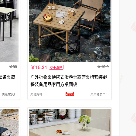
39
19.9
15.31
秒杀直降
长条桌简
户外折叠桌便携式蛋卷桌露营桌椅套装野
餐装备用品家用方桌面板
质惠家具厂
天猫好物
天天特卖工厂