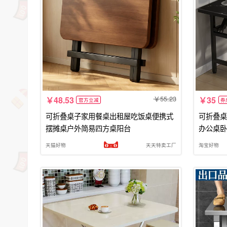
55.23
48.53
35
官方立减
券
可折叠桌子家用餐桌出租屋吃饭桌便携式
可折叠桌
摆摊桌户外简易四方桌阳台
办公桌卧
天猫好物
天天特卖工厂
淘宝好物