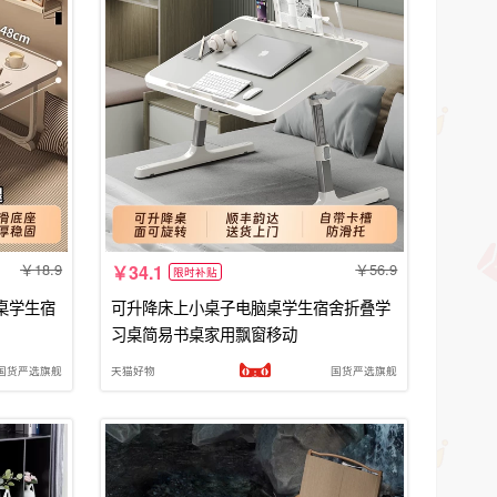
18.9
56.9
34.1
限时补贴
桌学生宿
可升降床上小桌子电脑桌学生宿舍折叠学
习桌简易书桌家用飘窗移动
国货严选旗舰
天猫好物
国货严选旗舰