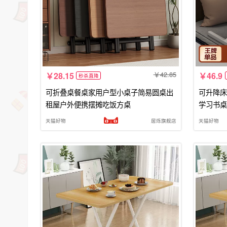
42.85
28.15
46.9
秒杀直降
可折叠桌餐桌家用户型小桌子简易圆桌出
可升降床
租屋户外便携摆摊吃饭方桌
学习书桌
天猫好物
居烁旗舰店
天猫好物