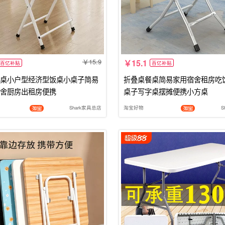
15.9
15.1
百亿补贴
百亿补贴
桌小户型经济型饭桌小桌子简易
折叠桌餐桌简易家用宿舍租房吃
舍厨房出租房便携
桌子写字桌摆摊便携小方桌
Shark家具总店
淘宝好物
S