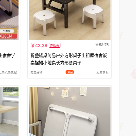
53.75
43.38
券后价
生宿舍学
折叠矮桌简易户外方形桌子出租屋宿舍饭
桌摆摊小地桌长方形餐桌子
七杂八杂货屋
淘宝好物
旭成家具