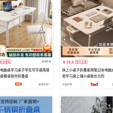
55.6
16.6
秒杀直降
官方立减
电脑桌学习桌子学生写字桌简易
床上小桌子折叠家用笔记本电脑
桌餐桌夜市折叠桌
舍学习桌上铺小桌板长方形
順灃家具厂
天猫好物