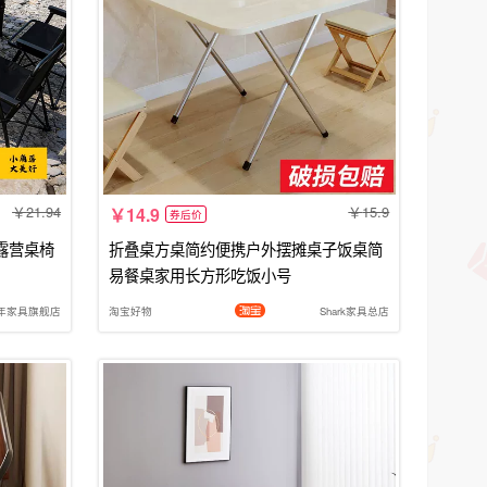
21.94
15.9
14.9
券后价
露营桌椅
折叠桌方桌简约便携户外摆摊桌子饭桌简
易餐桌家用长方形吃饭小号
年家具旗舰店
淘宝好物
Shark家具总店