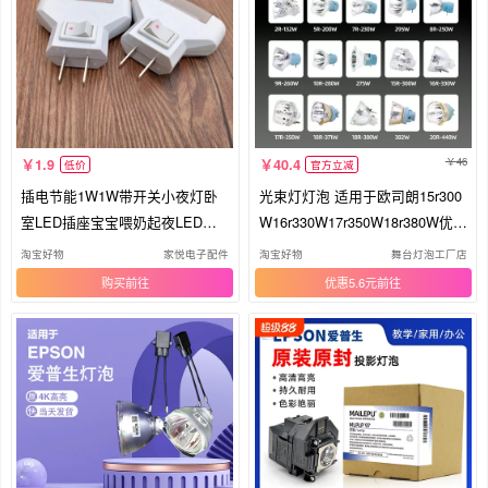
46
1.9
40.4
低价
官方立减
插电节能1W1W带开关小夜灯卧
光束灯灯泡 适用于欧司朗15r300
室LED插座宝宝喂奶起夜LED床
W16r330W17r350W18r380W优灯
头夜光灯
7r230W250W260W10r280W295
淘宝好物
家悦电子配件
淘宝好物
舞台灯泡工厂店
W大歌 BEAM光速灯灯泡
购买
优惠5.6元