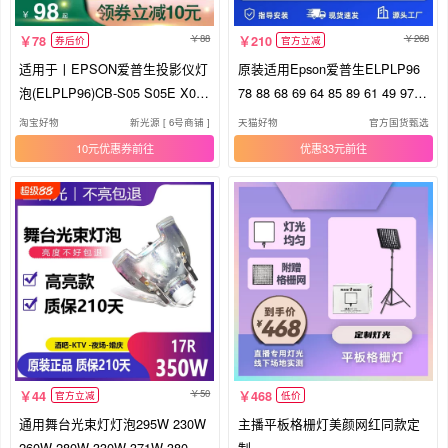
88
268
78
210
券后价
官方立减
适用于丨EPSON爱普生投影仪灯
原装适用Epson爱普生ELPLP96
泡(ELPLP96)CB-S05 S05E X05
78 88 68 69 64 85 89 61 49 97 7
X05E 535 525W 2040 X06E E10
7 87 95 93 76 74 75 80 60投影仪
淘宝好物
新光源 [ 6号商铺 ]
天猫好物
官方国货甄选
E01E X18 亮将精选
灯泡原封包
10元优惠券
优惠33元
50
44
468
官方立减
低价
通用舞台光束灯灯泡295W 230W
主播平板格栅灯美颜网红同款定
260W 280W 330W 371W 380W
制