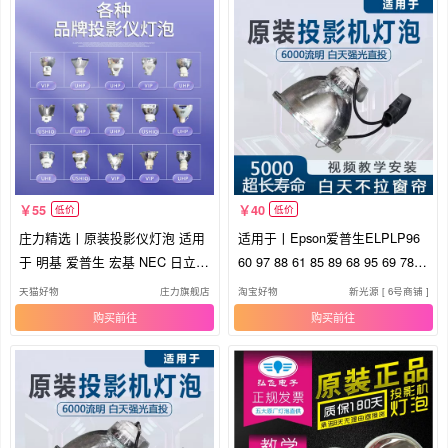
55
40
低价
低价
庄力精选丨原装投影仪灯泡 适用
适用于丨Epson爱普生ELPLP96
于 明基 爱普生 宏基 NEC 日立
60 97 88 61 85 89 68 95 69 78 9
索尼 奥图码 ASK 松下 雅图【多
3 64 87 67 92 91 75 原装投影机
天猫好物
庄力旗舰店
淘宝好物
新光源 [ 6号商铺 ]
种品牌可用】
仪灯泡丨亮将
购买
购买