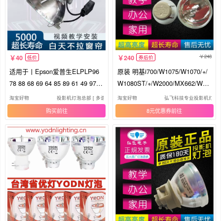
248
40
240
低价
券后价
适用于丨Epson爱普生ELPLP96
原装 明基i700/W1075/W1070/+/
78 88 68 69 64 85 89 61 49 97 7
W1080ST/+/W2000/MX662/W20
7 87 95 93 76 74 75 80 60原装投
FF投影机灯泡
淘宝好物
投影机灯泡总部 [ 多谱森1号店 ]
淘宝好物
弘飞科技专业投影机灯泡
影机仪灯泡
购买
8元优惠券