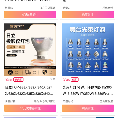
400W高亮款摇头灯灯泡
销量50
官方国货甄选
销量37
桓电音频
优惠6元
购买
98
88
45
券后价
低价
日立HCP-838X/839X/840X/627
光束灯灯泡 适用于欧司朗15r300
X/630X/632X/635X/836X/842X/8
W16r330W17r350W18r380W优灯
45X/527X/532X/4050X/4060X投
7r230W250W260W10r280W295
淘宝好物
新光源 [ 6号商铺 ]
天猫好物
庄力旗舰店
影机仪灯泡(铁网)
W大歌 BEAM光速灯灯泡
10元优惠券
购买