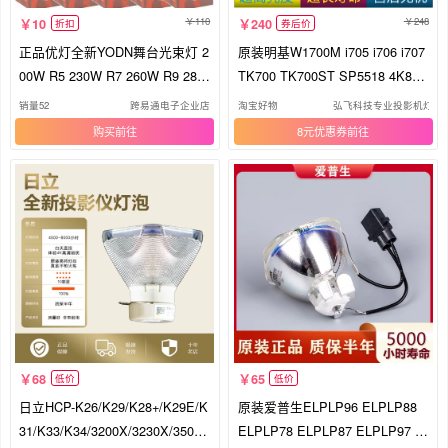
110
248
10
240
折扣
券后价
正品优灯全新YODN舞台光束灯 2
原装明基W1700M i705 i706 i707
00W R5 230W R7 260W R9 280
TK700 TK700ST SP5518 4K891
W R10 R15 330W R16 350WR17
7M/HD2934M/WP1710M/MK405
销量52
跨易通电子企业店
淘宝好物
弘飞科技专业投影机灯泡
380WR18 440WR20
0/SP2800M投影机灯泡
购买
8元优惠券
68
65
低价
低价
日立HCP-K26/K29/K28+/K29E/K
原装爱普生ELPLP96 ELPLP88
31/K33/K34/3200X/3230X/3500
ELPLP78 ELPLP87 ELPLP97 投