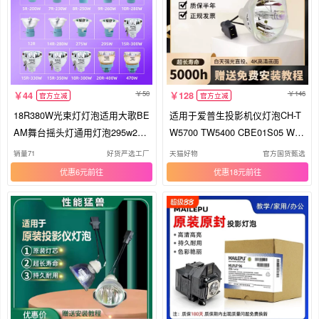
50
146
44
128
官方立减
官方立减
18R380W光束灯灯泡适用大歌BE
适用于爱普生投影机仪灯泡CH-T
AM舞台摇头灯通用灯泡295w230
W5700 TW5400 CBE01S05 W06
w260w350w400w原装麦乐普光束
X29 FH52 TW650 X06 ELPLP88
销量71
好货严选工厂
天猫好物
官方国货甄选
灯灯泡
ELPLP96 ELPLP97
优惠6元
优惠18元