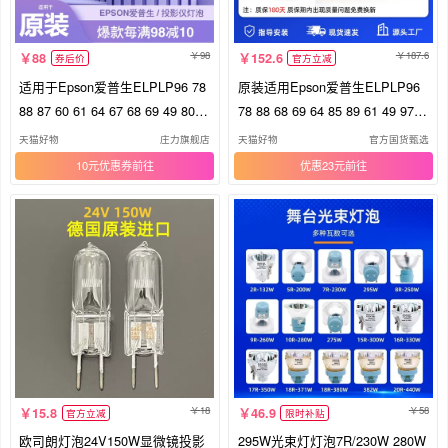
98
187.6
88
152.6
券后价
官方立减
适用于Epson爱普生ELPLP96 78
原装适用Epson爱普生ELPLP96
88 87 60 61 64 67 68 69 49 80 8
78 88 68 69 64 85 89 61 49 97 7
5 89 91 97 92 75 95 93 63 76投
7 87 95 93 76 74 75 80 60投影仪
天猫好物
庄力旗舰店
天猫好物
官方国货甄选
影机仪灯泡
灯泡原封包
10元优惠券
优惠23元
18
58
15.8
46.9
官方立减
限时补贴
欧司朗灯泡24V150W显微镜投影
295W光束灯灯泡7R/230W 280W