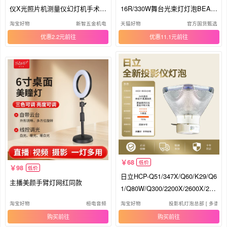
仪X光照片机测量仪幻灯机手术无
16R/330W舞台光束灯灯泡BEAM
影灯
15R/300W 17R/350W摇头光束灯
淘宝好物
新智五金机电
天猫好物
官方国货甄选
泡
优惠2.2元
优惠11.1元
68
低价
98
低价
日立HCP-Q51/347X/Q60/K29/Q6
主播美颜手臂灯网红同款
1/Q80W/Q300/2200X/2600X/265
0X/2750X/3020X/3050X/3200X
淘宝好物
桓电音频
淘宝好物
投影机灯泡总部 [ 多谱森1
投影机仪灯泡(铁网)
购买
购买