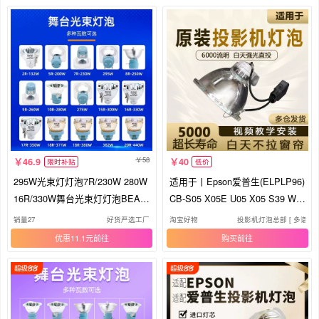
58
46.9
40
限时补贴
低价
295W光束灯灯泡7R/230W 280W
适用于丨Epson爱普生(ELPLP96)
16R/330W舞台光束灯灯泡BEAM
CB-S05 X05E U05 X05 S39 W3
15R/300W 17R/350W摇头光束灯
9 S03 S18+ X18 X24 W03投影仪
销量27
好货严选工厂
淘宝好物
投影机灯泡总部 [ 多谱森1
泡
灯泡 投影机灯泡
优惠11.1元
购买