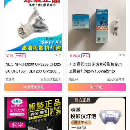
78
28
75
26.6
券后价
折扣
NEC NP-CR3200 CR3250 CR325
万濠投影仪灯泡卤素投影机专用
0X CR3100H CD1200 CR3200X
显微镜灯泡24V150W欧司朗
CR3117 CD1100X VE281+ V332
销量32
投影仪灯泡批发
销量44
量具仪器商城
X+ V332W+投影机灯泡
3元优惠券
购买