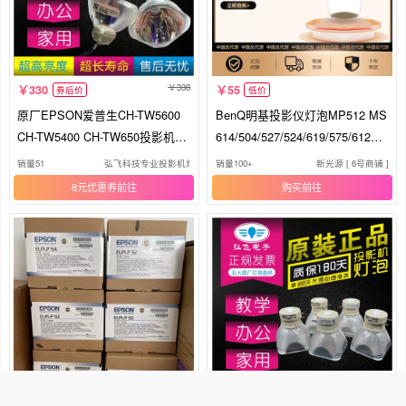
338
330
55
券后价
低价
原厂EPSON爱普生CH-TW5600
BenQ明基投影仪灯泡MP512 MS
CH-TW5400 CH-TW650投影机灯
614/504/527/524/619/575/612S
泡ELPLP96
T/615/506/502/513/MP624投影
销量51
弘飞科技专业投影机灯泡专销店
销量100+
新光源 [ 6号商铺 ]
机灯泡(羽毛球)
8元优惠券
购买