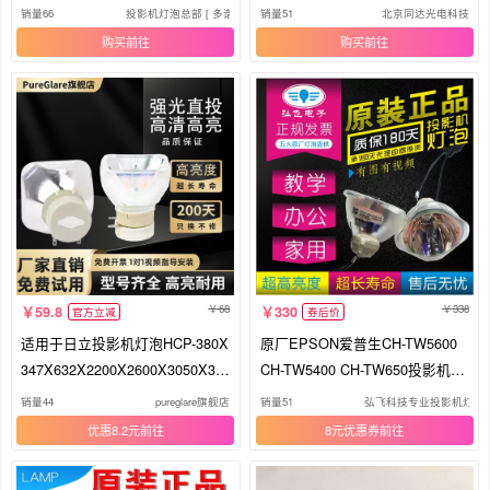
X/3560X/3580X/3600X/3650X投
影机灯泡
销量66
投影机灯泡总部 [ 多谱森1号店 ]
销量51
北京同达光电科技
影机仪灯泡(铁网)
购买
购买
68
338
59.8
330
官方立减
券后价
适用于日立投影机灯泡HCP-380X
原厂EPSON爱普生CH-TW5600
347X632X2200X2600X3050X35
CH-TW5400 CH-TW650投影机灯
80XX3010D330XQ51Q66Q70Q8
泡ELPLP96
销量44
pureglare旗舰店
销量51
弘飞科技专业投影机灯泡
6K29EK36投影仪灯泡
优惠8.2元
8元优惠券