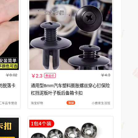
8.02
4.3
2.3
券后价
防脱落卡
通用型8mm汽车塑料膨胀螺丝穿心钉保险
杠挡泥板叶子板后备箱卡扣
汇车品专营店
淘宝好物
小鹿家生活馆