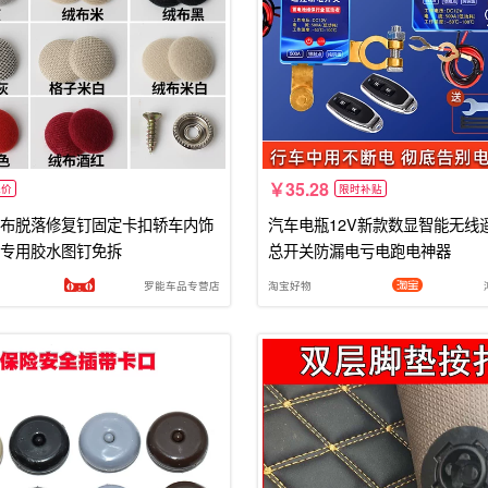
35.28
低价
限时补贴
布脱落修复钉固定卡扣轿车内饰
汽车电瓶12V新款数显智能无线
专用胶水图钉免拆
总开关防漏电亏电跑电神器
罗能车品专营店
淘宝好物