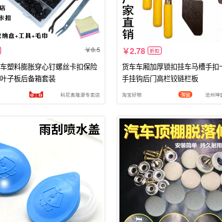
8.5
2.78
折扣
车塑料膨胀穿心钉螺丝卡扣保险
货车车厢加厚锁扣挂车马槽手扣
叶子板后备箱套装
手挂钩后门高栏铰链栏板
科尼奥隆源专卖店
淘宝好物
沧州坤