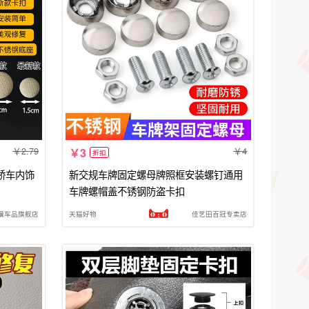
2.79
4
3
折扣
轿车内饰
新交规车牌固定螺母牌照框安装螺钉通用
车牌螺帽盖不锈钢防盗卡扣
骥车品旗舰店
天猫好物
佳艺田百冠专卖店