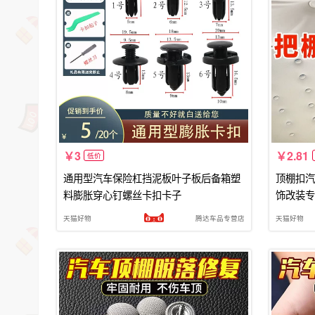
3
2.81
低价
通用型汽车保险杠挡泥板叶子板后备箱塑
顶棚扣汽
料膨胀穿心钉螺丝卡扣卡子
饰改装专
天猫好物
腾达车品专营店
天猫好物