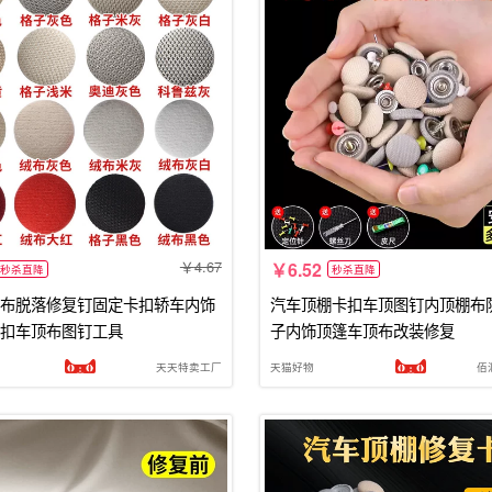
4.67
6.52
秒杀直降
秒杀直降
布脱落修复钉固定卡扣轿车内饰
汽车顶棚卡扣车顶图钉内顶棚布
扣车顶布图钉工具
子内饰顶篷车顶布改装修复
天天特卖工厂
天猫好物
佰