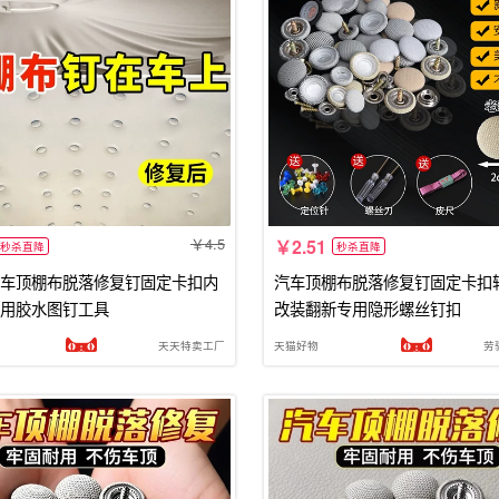
4.5
2.51
秒杀直降
秒杀直降
车顶棚布脱落修复钉固定卡扣内
汽车顶棚布脱落修复钉固定卡扣
用胶水图钉工具
改装翻新专用隐形螺丝钉扣
天天特卖工厂
天猫好物
劳