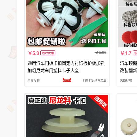
5.88
5.3
1.7
限时优惠
通用汽车门板卡扣固定内衬饰板护板加强
汽车顶棚
加粗尼龙车用塑料卡子大全
改装翻新
天猫好物
卡扣卡乐讯专卖店
天猫好物