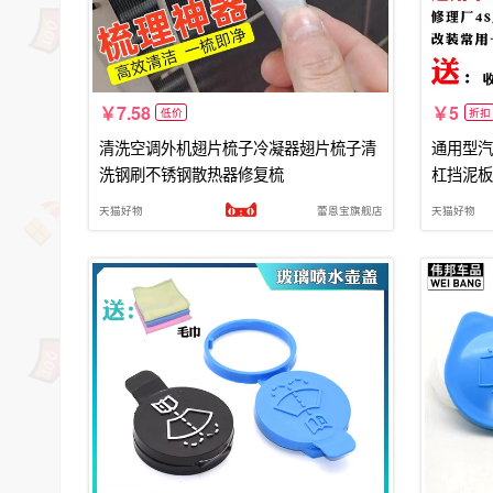
7.58
5
低价
折扣
清洗空调外机翅片梳子冷凝器翅片梳子清
通用型汽
洗钢刷不锈钢散热器修复梳
杠挡泥板
天猫好物
蕾恩宝旗舰店
天猫好物