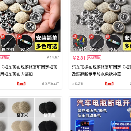
14.67
2.81
秒杀直降
秒杀直降
卡扣车顶布脱落修复钉固定扣顶
汽车顶棚布脱落修复钉固定卡扣
用扣车顶布内饰扣
改装翻新专用胶水免拆神器
好货严选工厂
天猫好物