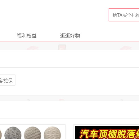
福利权益
逛逛好物
容/维保