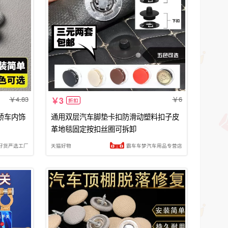
4.83
6
3
折扣
轿车内饰
通用双层汽车脚垫卡扣防滑动塑料扣子皮
革地毯固定按扣丝圈可拆卸
好货严选工厂
天猫好物
霸车车梦汽车用品专营店