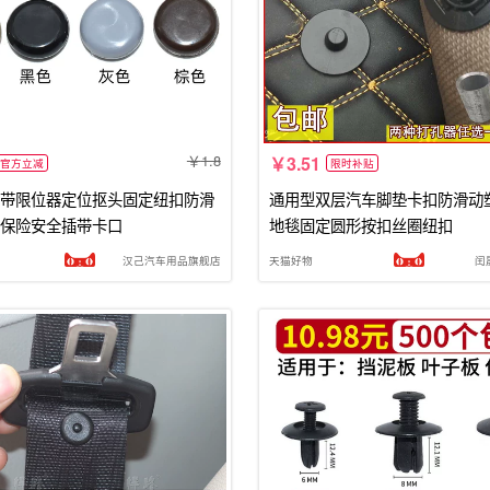
1.8
3.51
官方立减
限时补贴
带限位器定位抠头固定纽扣防滑
通用型双层汽车脚垫卡扣防滑动
保险安全插带卡口
地毯固定圆形按扣丝圈纽扣
汉己汽车用品旗舰店
天猫好物
闰