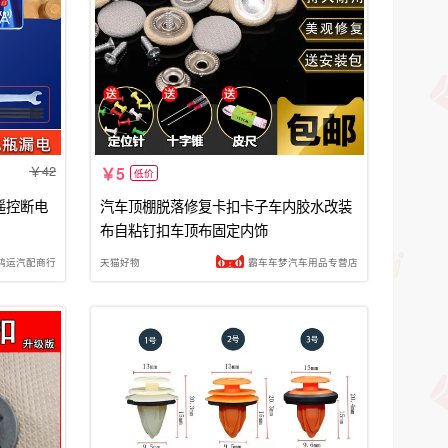
42
5
低价
遥控断电
汽车顶棚脱落修复卡扣卡子车内胶水改装
布自粘钉扣车顶布固定内饰
鸿运汽配商行
天猫好物
霸车车梦汽车用品专营店