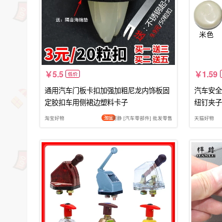
5.5
1.59
低价
通用汽车门板卡扣加强加粗尼龙内饰板固
汽车安全
定胶扣车用侧裙边塑料卡子
纽钉夹子
淘宝好物
轲静 [汽车零部件] 批发零售
天猫好物