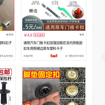
3.9
5
4.5
秒杀直降
塑料扣子
通用汽车门板卡扣加强加粗尼龙内饰板胶
扣车用侧裙边原车塑料卡子
晟车品专营店
天猫好物
云飞腾协佳专卖店