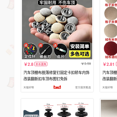
3.59
2.8
2.81
秒杀直降
汽车顶棚布脱落修复钉固定卡扣轿车内饰
汽车顶棚
改装翻新扣车顶布图钉免拆
改装翻新
天猫好物
官方国货甄选
天猫好物