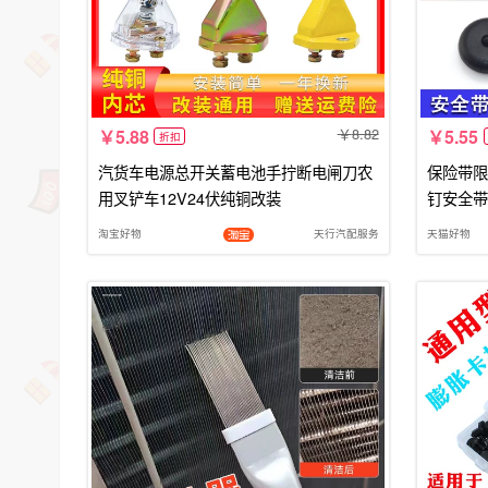
8.82
5.88
5.55
折扣
汽货车电源总开关蓄电池手拧断电闸刀农
保险带限
用叉铲车12V24伏纯铜改装
钉安全带
淘宝好物
天行汽配服务
天猫好物