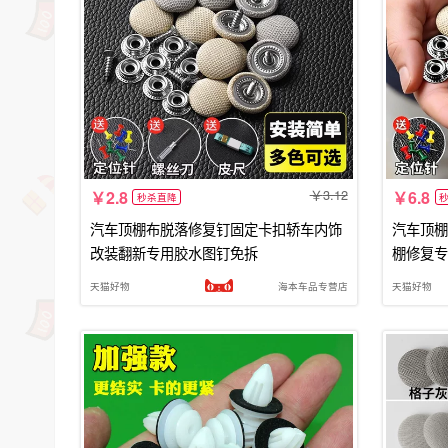
3.12
2.8
6.8
秒杀直降
汽车顶棚布脱落修复钉固定卡扣轿车内饰
汽车顶棚
改装翻新专用胶水图钉免拆
棚修复专
天猫好物
海本车品专营店
天猫好物