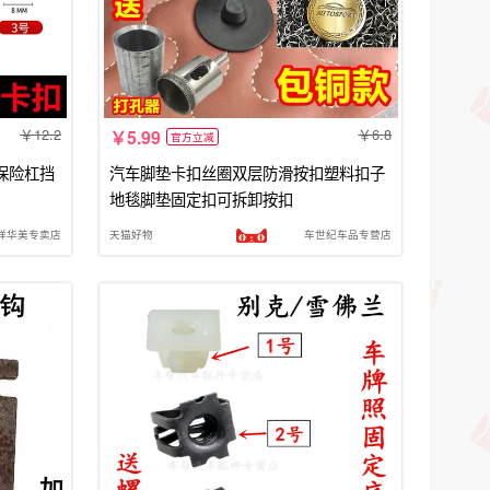
12.2
6.8
5.99
官方立减
保险杠挡
汽车脚垫卡扣丝圈双层防滑按扣塑料扣子
地毯脚垫固定扣可拆卸按扣
祥华美专卖店
天猫好物
车世纪车品专营店