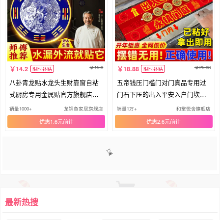
15.8
25.38
14.2
18.88
限时补贴
限时补贴
八卦青龙贴水龙头生财靠窗自粘
五帝钱压门槛门对门真品专用过
式厨房专用金属贴官方旗舰店青
门石下压的出入平安入户门坎口
龙牌
铜钱
销量1000+
龙锦鱼家居旗舰店
销量1万+
和堂悦舍旗舰店
优惠1.6元
优惠2.6元
1
2
3
4
5
6
>>
最新热搜