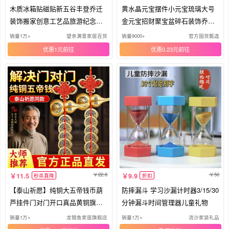
木质冰箱贴磁贴新五谷丰登乔迁
黄水晶元宝摆件小元宝琉璃大号
装饰搬家创意工艺品旅游纪念新
金元宝招财聚宝盆碎石装饰乔迁
年福
礼品
销量1万+
望亲满意家居百货
销量9000+
官方国货甄选
优惠1元
优惠0.23元
22.8
50
11.5
9.9
秒杀直降
折扣
【泰山祈愿】纯铜大五帝钱币葫
防摔漏斗 学习沙漏计时器3/15/30
芦挂件门对门开口真品黄铜旗舰
分钟漏斗时间管理器儿童礼物
店
销量1万+
龙锦鱼家居旗舰店
销量1万+
流沙家装礼品