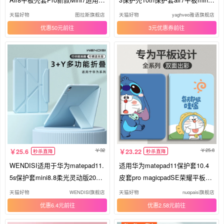
果11代7外壳13寸5带笔槽4防弯M
迷你4硅胶2018第十代pro电脑8九
天猫好物
图拉斯旗舰店
天猫好物
yaghveo雅语旗舰店
ini6支架2025专
5pad2防摔八9
优惠50元
3元优惠券
32
25.8
25.6
23.22
秒杀直降
秒杀直降
WENDISI适用于华为matepad11.
适用华为matepad11保护套10.4
5s保护套mini8.8柔光灵动版2026
皮套pro magicpadSE荣耀平板9/
新款pro12.2保护壳Air12寸Y折全
8/v7GT外壳x6电脑m5/x7/6畅享ai
天猫好物
WENDISI旗舰店
天猫好物
nuopaisi旗舰店
包防摔保护套10
r全包c5/bah4-w39
优惠6.4元
优惠2.58元