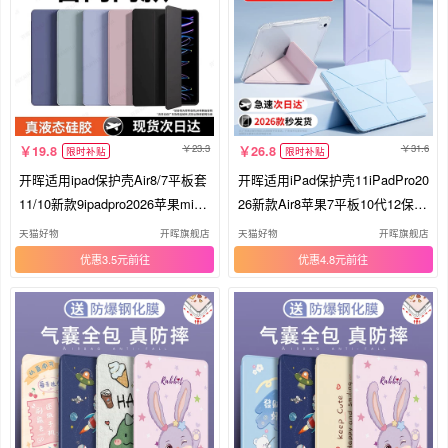
23.3
31.6
19.8
26.8
限时补贴
限时补贴
开晖适用ipad保护壳Air8/7平板套
开晖适用iPad保护壳11iPadPro20
11/10新款9ipadpro2026苹果mini
26新款Air8苹果7平板10代12保护
7防摔6电脑8第十代13寸三折硅胶
套3+Y折9带笔槽6防弯mini7轻薄
天猫好物
开晖旗舰店
天猫好物
开晖旗舰店
5九4配件2025
10.9摔13寸5外4
优惠3.5元
优惠4.8元