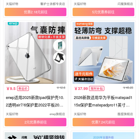
笔槽2026款5air7第10代9拆分202
12英寸se磁吸拆分带笔槽防弯摔1
天猫好物
馨护士浪都专卖店
天猫好物
闪魔旗舰店
5pro轻薄mini6
3.2透明亚克力
优惠2.18元
5元优惠券
12.8
45.23
9.5
37.99
券后价
限时补贴
erwp适用2025新款ipad保护壳10.
2026新款适用华为平板matepad1
2透明air7/6保护套2022平板2021
15s保护套matepadpro11英寸保
防摔9代mini7十10.9英寸8软2苹
护壳air11.5防摔弯air12带笔槽柔
天猫好物
erwp旗舰店
天猫好物
酷盟旗舰店
果11pro电脑5/4
光版透明pro12.2
2元优惠券
优惠7.24元