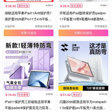
37.4
35.1
28.92
29.8
限时补贴
秒杀直降
绿联适用苹果iPad11Air8保护壳7
开晖适用iPad旋转保护壳ipadpro
保护套2026新Pro11寸a16平板24
11平板套10带9笔槽Air8新款Mini
mini65款221第10十九9代电脑25
7苹果6防摔5电脑4第十代13寸20
天猫好物
绿联数码旗舰店
天猫好物
开晖旗舰店
air3防摔18三折
26九2025配件12
优惠1元
优惠5.3元
21.8
71.12
19.62
51.82
秒杀直降
券后价
iPad11保护壳三折磁吸适用苹果
闪魔2026新款适用华为matepad1
平板ipadair8保护套亚克力防弯带
1.5s保护套pro平板壳11柔光版air