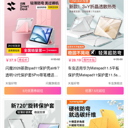
53.62
35.69
37.9
28.19
券后价
限时补贴
闪魔2026新款ipad11保护壳air8/7
车虫适用华为Matepad11.5平板
透明12代保护套5Pro带笔槽适用
保护壳Matepad11保护套11.5s柔
苹果平板2防弯摔mini6全包11寸
光版air12寸mini带笔槽pro12.2se
天猫好物
闪魔旗舰店
天猫好物
车虫旗舰店
轻薄9十4亚克力
荣耀10防弯v9x8
5元优惠券
优惠7.5元