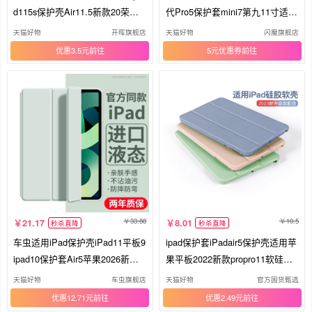
d115s保护壳Air11.5新款20荣耀1
代Pro5保护套mini7第九11寸适用
0三折m6/x8Pro12英寸11硅胶202
苹果10平板4磁吸拆分3Y带笔槽6
天猫好物
开晖旗舰店
天猫好物
闪魔旗舰店
6Mini6se7全包x9
亚克力防弯9外壳
优惠3.5元
5元优惠券
33.88
10.5
21.17
8.01
秒杀直降
秒杀直降
车虫适用iPad保护壳iPad11平板9
ipad保护套iPadair5保护壳适用苹
ipad10保护套Air5苹果2026新款ip
果平板2022新款propro11软硅胶1
adpro11寸8防摔7弯2第九代mini
0.2套10代9.7寸外壳6迷你1/2/3/4
天猫好物
车虫旗舰店
天猫好物
官方国货甄选
电脑6硅胶3十4
全包轻薄
优惠12.71元
优惠2.49元