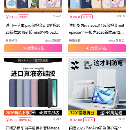
24.8
30.8
21.8
26.8
券后价
券后价
适用于苹果ipad保护套air2平板20
适用华为matepad115s保护套mat
26新款2018硅胶mini6/4壳ipad11
epadse11平板壳2026新款air12英
八7第10九代2025防摔2021英寸9
寸柔光版10.4全包11.5s适用荣耀
天猫好物
qboss旗舰店
天猫好物
qboss旗舰店
全包5六Pro11
10/8防摔2023
3元优惠券
4元优惠券
23.3
53.63
19.8
37.83
限时补贴
券后价
开晖适用华为平板保护套Matepa
闪魔2026iPadAir8新款保护壳11