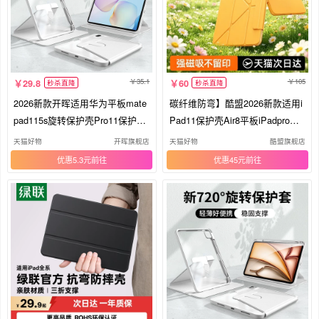
35.1
105
29.8
60
秒杀直降
秒杀直降
2026新款开晖适用华为平板mate
碳纤维防弯】酷盟2026新款适用i
pad115s旋转保护壳Pro11保护套
Pad11保护壳Air8平板iPadpro保
Air11.5防摔20Mini12荣耀10/9gt
护套mini7带笔槽磁吸拆分9苹果
天猫好物
开晖旗舰店
天猫好物
酷盟旗舰店
弯12.2se8英寸v8
十代专用11英寸5
优惠5.3元
优惠45元