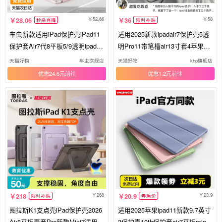
52.66
58
28.06
36
秒杀直降
限时补贴
车虫新款适用iPad保护壳iPad11
适用2025新款ipadair7保护壳5透
保护套Air7代8平板5/9透明ipadpr
明Pro11带笔槽air13寸套4苹果mi
o带笔槽10防弯12摔6九3+y折4苹
ni6平板2021防弯10防摔2022超薄
天猫好物
车虫旗舰店
天猫好物
khp旗舰店
果mini电脑2外
9代6亚克力8十
优惠24.6元
优惠1.2元
268
23.9
218
20.9
限时补贴
券后价
图拉斯K1支点壳iPad保护壳2026
适用2025苹果ipad11新款9.7英寸
Air8平板壳套Pro新款Mini7适用苹
3保护壳10th保护套air7平板mini6