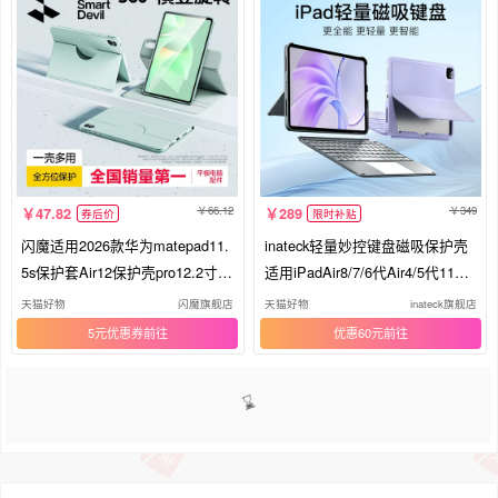
66.12
349
47.82
289
券后价
限时补贴
闪魔适用2026款华为matepad11.
inateck轻量妙控键盘磁吸保护壳
5s保护套Air12保护壳pro12.2寸mi
适用iPadAir8/7/6代Air4/5代11寸1
ni平板荣耀9防摔X8磁吸3旋转V
0代苹果12.9寸13寸新ipad蓝牙保
天猫好物
闪魔旗舰店
天猫好物
inateck旗舰店
带笔槽SE柔光版4
护套一体Pro
5元优惠券
优惠60元