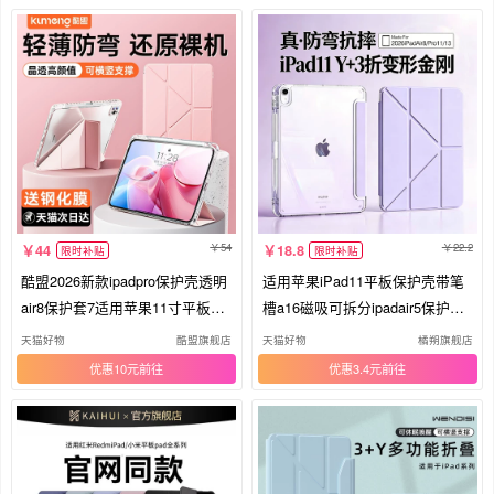
54
22.2
44
18.8
限时补贴
限时补贴
酷盟2026新款ipadpro保护壳透明
适用苹果iPad11平板保护壳带笔
air8保护套7适用苹果11寸平板6
槽a16磁吸可拆分ipadair5保护套p
防弯摔9第11代2021超薄10旋转8
ro专用6mini7第10代9亚克力8防
天猫好物
酷盟旗舰店
天猫好物
橘朔旗舰店
带笔槽mini7十5
弯4外壳13寸3/2
优惠10元
优惠3.4元