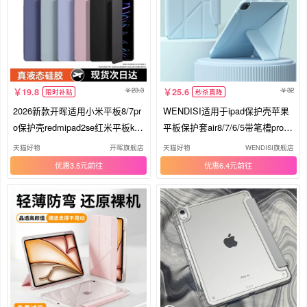
23.3
32
19.8
25.6
限时补贴
秒杀直降
2026新款开晖适用小米平板8/7pr
WENDISI适用于ipad保护壳苹果
o保护壳redmipad2se红米平板kpa
平板保护套air8/7/6/5带笔槽pro11
d2保护套5防摔8.8新品6spro电脑
寸2/3第10五8九六八代2024全包
天猫好物
开晖旗舰店
天猫好物
WENDISI旗舰店
11全包11.2寸6
防摔弯轻薄y型
优惠3.5元
优惠6.4元