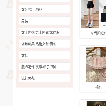
女装/女士精品
男装
女士内衣/男士内衣/家居服
时尚抓绒
箱包皮具/热销女包/男包
女鞋
服饰配件/皮带/帽子/围巾
流行男鞋
裙裤