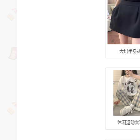
大码半身
休闲运动套