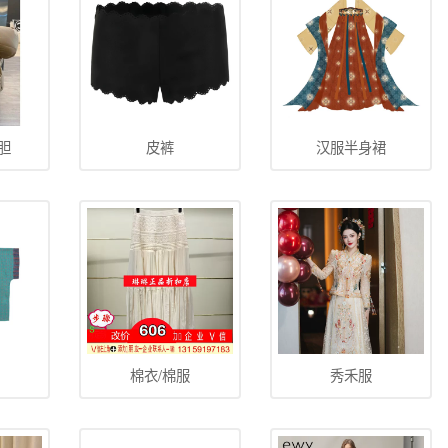
胆
皮裤
汉服半身裙
棉衣/棉服
秀禾服