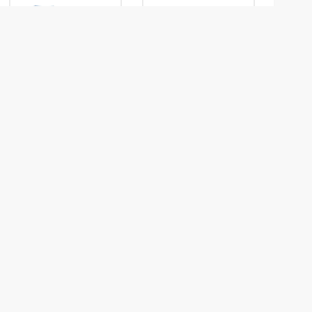
大码套装
卫裤
大码连衣裙
半身裙