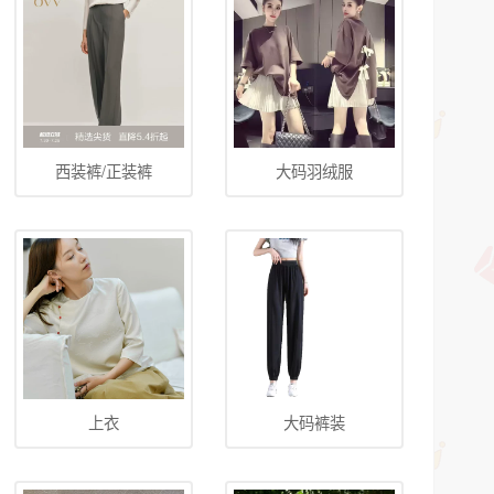
西装裤/正装裤
大码羽绒服
上衣
大码裤装