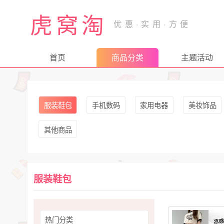
虎窝淘
首页
商品分类
主题活动
服装鞋包
手机数码
家用电器
美妆饰品
其他商品
服装鞋包
热门分类