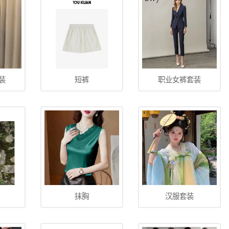
装
短裤
职业女裤套装
抹胸
汉服套装