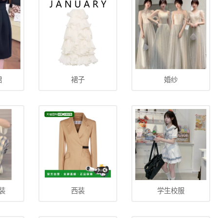
裙
裙子
婚纱
装
西装
学生校服