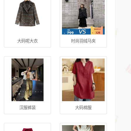
大码呢大衣
时尚羽绒马夹
汉服裤装
大码棉服