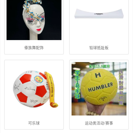
傣族舞配饰
铅球抵趾板
可乐球
运动类活动/赛事