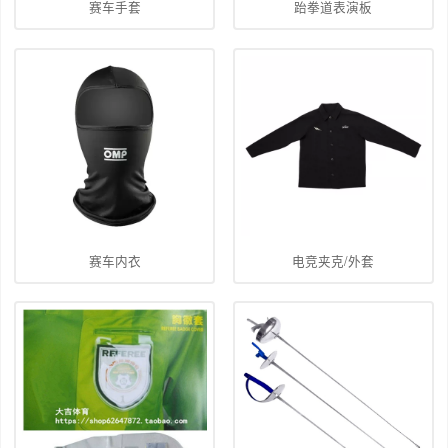
赛车手套
跆拳道表演板
赛车内衣
电竞夹克/外套