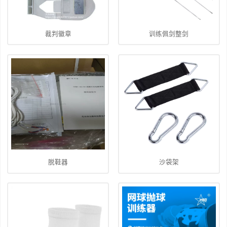
裁判徽章
训练佩剑整剑
脱鞋器
沙袋架