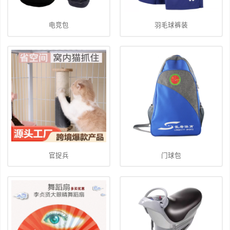
电竞包
羽毛球裤装
官捉兵
门球包