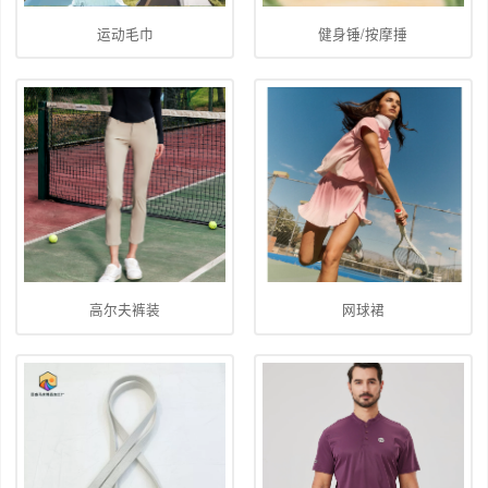
运动毛巾
健身锤/按摩捶
高尔夫裤装
网球裙