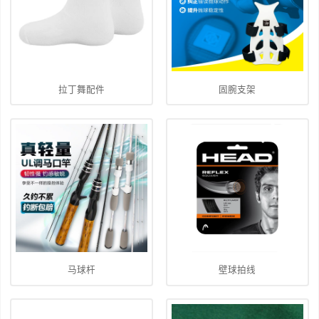
拉丁舞配件
固腕支架
马球杆
壁球拍线