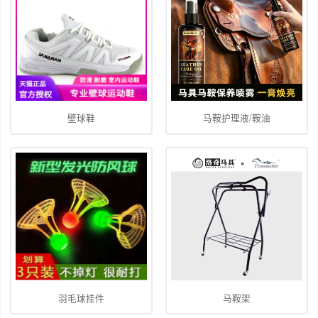
壁球鞋
马鞍护理液/鞍油
羽毛球挂件
马鞍架