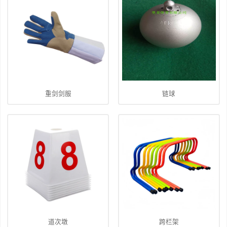
重剑剑服
链球
道次墩
跨栏架