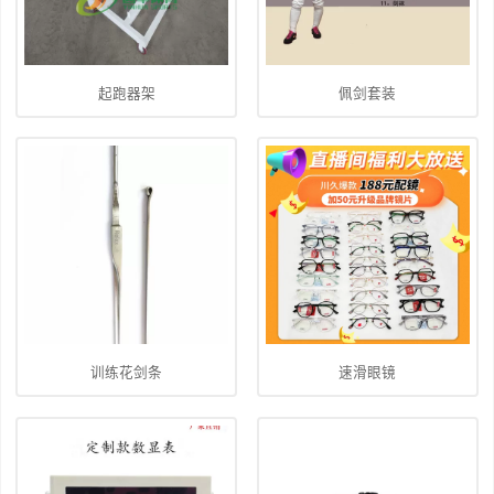
起跑器架
佩剑套装
训练花剑条
速滑眼镜