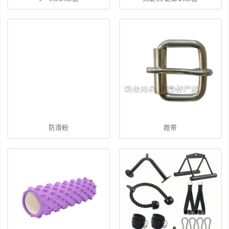
防滑粉
蹬带