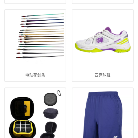
电动花剑条
匹克球鞋