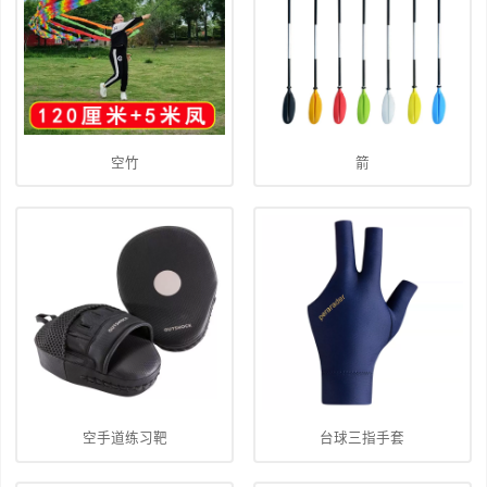
空竹
箭
空手道练习靶
台球三指手套