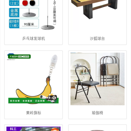
乒乓球发球机
沙狐球台
果岭旗标
瑜伽椅