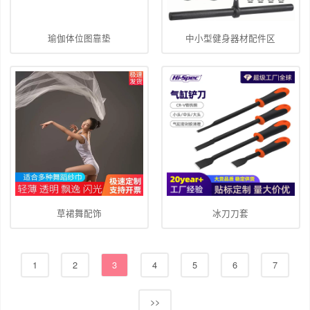
瑜伽体位图靠垫
中小型健身器材配件区
草裙舞配饰
冰刀刀套
1
2
3
4
5
6
7
>>