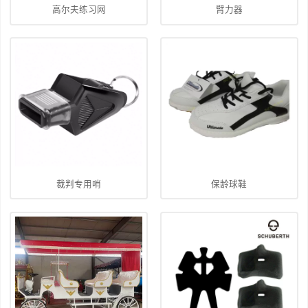
高尔夫练习网
臂力器
裁判专用哨
保龄球鞋