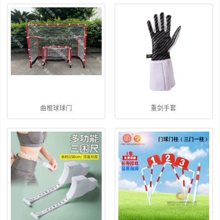
曲棍球球门
重剑手套