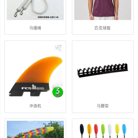
马缰绳
匹克球服
冲浪机
马鞭架