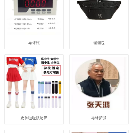
马球靴
瑜伽包
更多啦啦队配饰
马球护膝