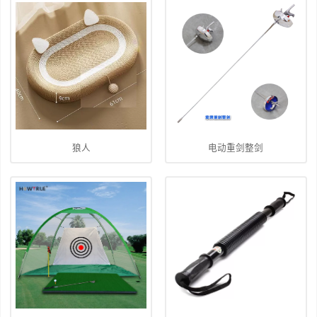
狼人
电动重剑整剑