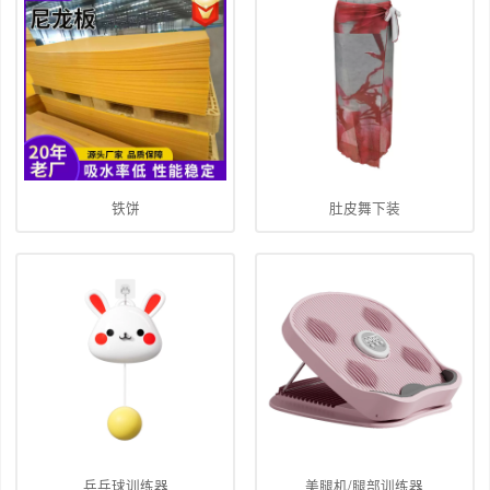
铁饼
肚皮舞下装
乒乓球训练器
美腿机/腿部训练器