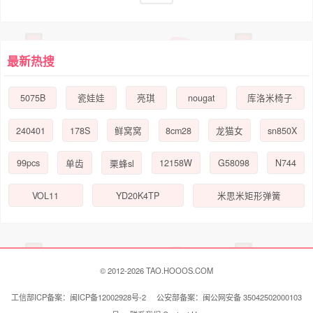
最新热搜
5075B
nougat
瓷娃娃
亮琪
库洛米椅子
240401
178S
8cm28
sn850X
鲜窝窝
龙猫女
99pcs
12158W
G58098
N744
单齿
栗蜂sl
VOL11
YD20K4TP
米思米矩形弹簧
© 2012-2026 TAO.HOOOS.COM
工信部ICP备案：闽ICP备12002928号-2 公安部备案：闽公网安备 35042502000103