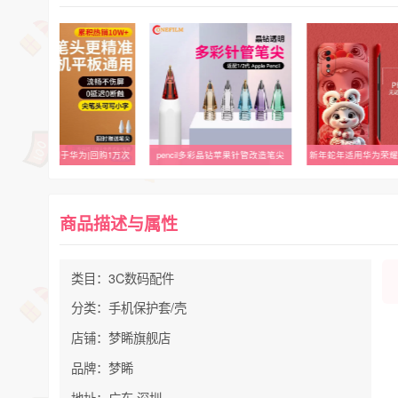
通用电容笔适用于华为|回购1万次
pencil多彩晶钻苹果针管改造笔尖
商品描述与属性
类目：3C数码配件
分类：手机保护套/壳
店铺：梦睎旗舰店
品牌：梦睎
地址：广东 深圳