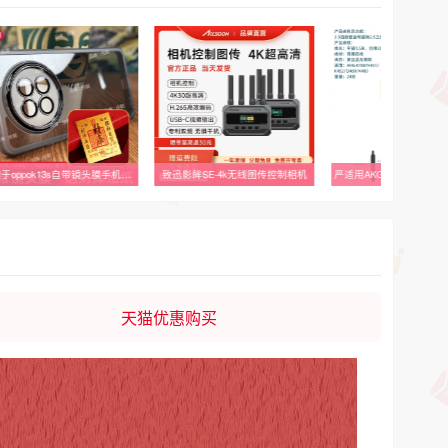
适用于oppok13s自带镜头膜手机壳k13s镜头全包保护套PLL110透明防摔软壳K13S防滑边OPPO硅胶外壳5G
致迅影眸SE-4k无线图传控制相机
天猫优惠购买