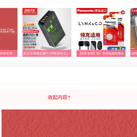
新年蛇年适用华为荣耀90手机壳200无边框80se散热80pro202580gt半包70pro+超薄60se硬50防摔100保护套GT女
3C认证适用尼康P1100电池EN-EL20
【领克专用】原厂车钥匙纽扣电池
收起内容↑