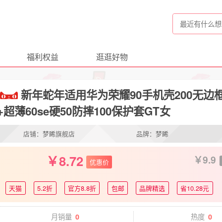
福利权益
逛逛好物
新年蛇年适用华为荣耀90手机壳200无边框80s
+超薄60se硬50防摔100保护套GT女
店铺：梦睎旗舰店
品牌：梦睎
8.72
9.9
优惠价
天猫
5.2折
官方8.8折
包邮
品牌精选
省10.28元
月销量
热度
0
0