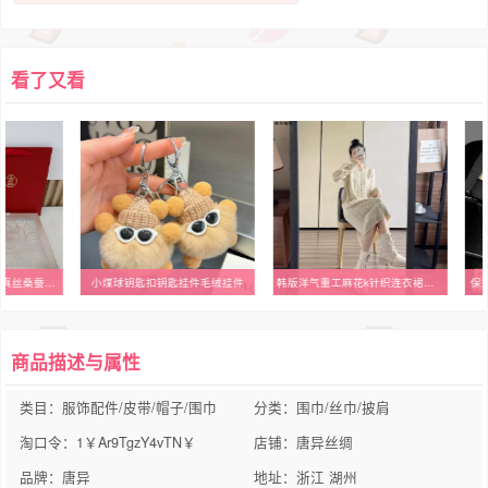
看了又看
母亲节礼物出水芙蓉全真丝桑蚕丝丝巾送妈妈辈送老师礼盒包装
小煤球钥匙扣钥匙挂件毛绒挂件
韩版洋气重工麻花k针织连衣裙女2024年秋冬新款圆领宽松长袖毛衣
保
商品描述与属性
类目：服饰配件/皮带/帽子/围巾
分类：围巾/丝巾/披肩
淘口令：1￥Ar9TgzY4vTN￥
店铺：唐异丝绸
品牌：唐异
地址：浙江 湖州