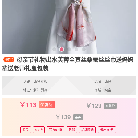
母亲节礼物出水芙蓉全真丝桑蚕丝丝巾送妈妈
辈送老师礼盒包装
店铺：唐异丝绸
品牌：唐异
地址：浙江 湖州
商城：淘宝
113
129
优惠价
在售价
139
原价
淘宝
9.3折
官方8.8折
包邮
品牌精选
省26.00元