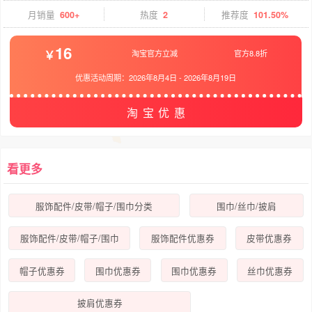
月销量
600+
热度
2
推荐度
101.50%
16
淘宝官方立减
官方8.8折
优惠活动周期：
2026年8月4日
-
2026年8月19日
淘宝优惠
看更多
服饰配件/皮带/帽子/围巾分类
围巾/丝巾/披肩
服饰配件/皮带/帽子/围巾
服饰配件优惠券
皮带优惠券
帽子优惠券
围巾优惠券
围巾优惠券
丝巾优惠券
披肩优惠券