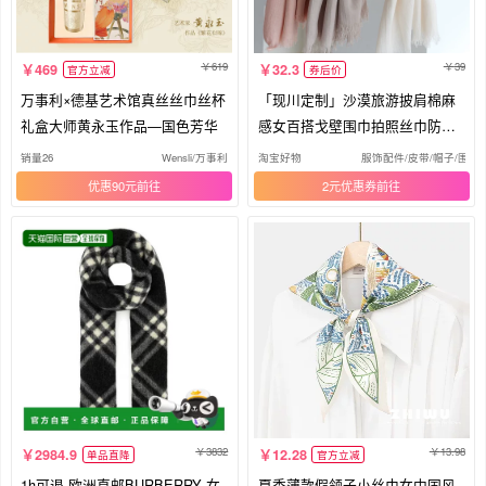
619
39
469
32.3
官方立减
券后价
万事利×德基艺术馆真丝丝巾丝杯
「现川定制」沙漠旅游披肩棉麻
礼盒大师黄永玉作品—国色芳华
感女百搭戈壁围巾拍照丝巾防晒
纱巾
销量26
Wensli/万事利
淘宝好物
服饰配件/皮带/帽子/围巾
优惠90元
2元优惠券
3832
13.98
2984.9
12.28
单品直降
官方立减
1h可退 欧洲直邮BURBERRY 女
夏季薄款假领子小丝巾女中国风