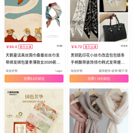
80
9.9
64.4
8.72
官方立减
官方立减
天鹅童话真丝围巾桑蚕丝丝巾发
黑钥匙印花小丝巾改造包包链条
带绑发绑包夏季薄款女2026新款
手柄飘带装饰领巾韩式发带缠包
方巾
丝带
淘宝好物
Lagur
淘宝好物
服饰配件/皮带/帽子/围巾
优惠9.6元
优惠1.18元