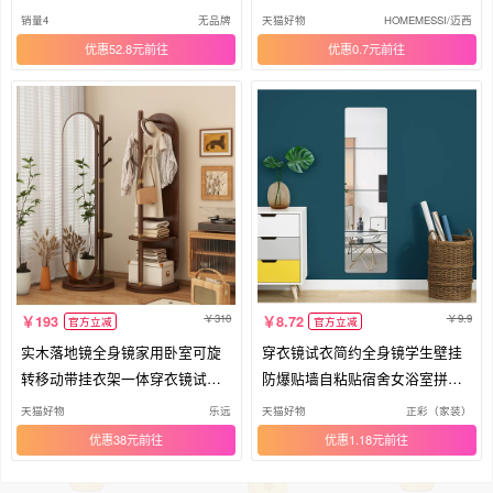
镜子
墙贴
销量4
无品牌
天猫好物
HOMEMESSI/迈西
优惠52.8元
优惠0.7元
310
9.9
193
8.72
官方立减
官方立减
实木落地镜全身镜家用卧室可旋
穿衣镜试衣简约全身镜学生壁挂
转移动带挂衣架一体穿衣镜试衣
防爆贴墙自粘贴宿舍女浴室拼接
镜子
镜子
天猫好物
乐远
天猫好物
正彩（家装）
优惠38元
优惠1.18元