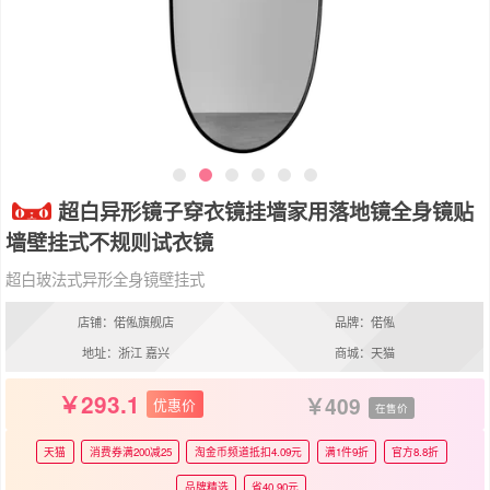
超白异形镜子穿衣镜挂墙家用落地镜全身镜贴
墙壁挂式不规则试衣镜
超白玻法式异形全身镜壁挂式
店铺：偌俬旗舰店
品牌：偌俬
地址：浙江 嘉兴
商城：天猫
293.1
409
优惠价
在售价
天猫
消费券满200减25
淘金币频道抵扣4.09元
满1件9折
官方8.8折
品牌精选
省40.90元