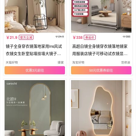
24.9
388
21.9
338
官方立减
券后价
镜子全身穿衣镜落地家用ins风试
高超白镜全身镜穿衣镜落地镜家
衣镜女生卧室贴墙挂墙大镜子玻
用服装店镜子可移动试衣镜显瘦
璃
美颜
天猫好物
捷黛
淘宝好物
范修迪
优惠3元
50元优惠券