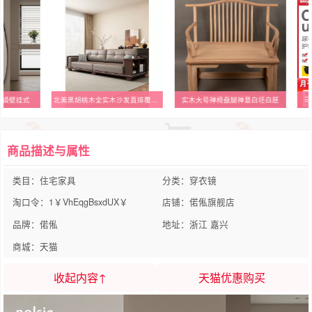
身镜壁挂式
北美黑胡桃木全实木沙发直排覆古客厅大小户型家用真皮沙发四人位
实木大号禅椅盘腿禅意白坯白胚
可
商品描述与属性
类目：住宅家具
分类：穿衣镜
淘口令：1￥VhEqgBsxdUX￥
店铺：偌俬旗舰店
品牌：偌俬
地址：浙江 嘉兴
商城：天猫
收起内容↑
天猫优惠购买