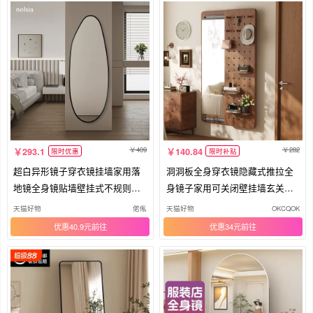
409
282
293.1
140.84
限时优惠
限时补贴
超白异形镜子穿衣镜挂墙家用落
洞洞板全身穿衣镜隐藏式推拉全
地镜全身镜贴墙壁挂式不规则试
身镜子家用可关闭壁挂墙玄关试
衣镜
衣镜
天猫好物
偌俬
天猫好物
OKCQOK
优惠40.9元
优惠34元