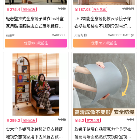
386
259.76
275.4
187.03
限时优惠
限时优惠
轻奢壁挂式全身镜子试衣ins卧室
LED智能全身镜化妆云朵镜子穿
家用贴墙服装店立式落地镜穿衣
衣壁挂服装店不规则异形带灯落
镜
地镜
销量88
CAROCHI
天猫好物
SAMEDREAM/三梦
优惠38.6元
优惠72.73元
352
5.9
299.2
5.2
限时优惠
官方立减
实木全身镜可旋转移动穿衣镜落
软镜子贴墙自粘亚克力全身穿衣
地镜杂志镜家用中古风复古试衣
镜高清墙面粘贴试衣镜卧室镜片