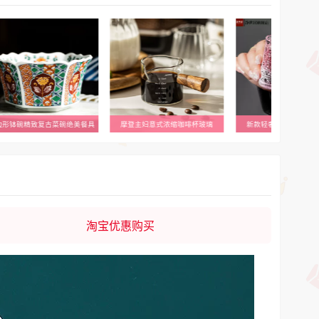
边形钵碗精致复古菜碗绝美餐具
摩登主妇意式浓缩咖啡杯玻璃
新款轻奢小酒杯浮雕加
淘宝优惠购买