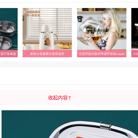
食堂打饭餐盒
新款大容量暖水壶保温壶
巨型杯超大欧式啤酒杯玻璃cupper
六
收起内容↑