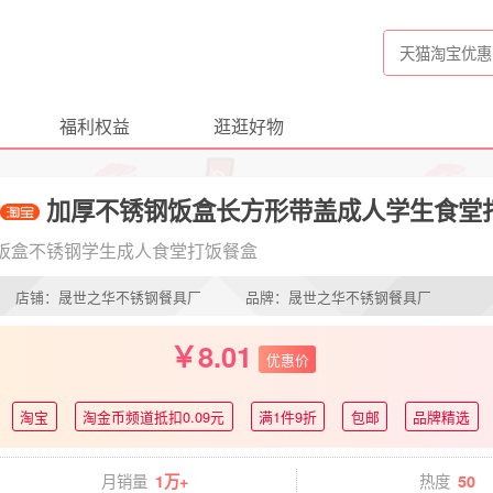
福利权益
逛逛好物
加厚不锈钢饭盒长方形带盖成人学生食堂
饭盒不锈钢学生成人食堂打饭餐盒
店铺：晟世之华不锈钢餐具厂
品牌：晟世之华不锈钢餐具厂
8.01
优惠价
淘宝
淘金币频道抵扣0.09元
满1件9折
包邮
品牌精选
月销量
热度
1万+
50