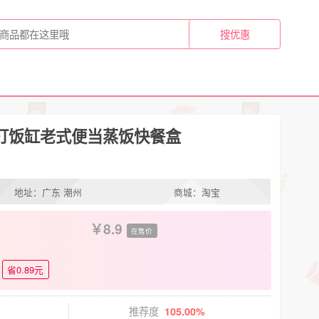
打饭缸老式便当蒸饭快餐盒
地址：广东 潮州
商城：淘宝
8.9
在售价
省0.89元
推荐度
105.00%