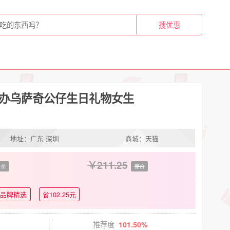
边手办乌萨奇公仔生日礼物女生
地址：广东 深圳
商城：天猫
211.25
售价
原价
品牌精选
省102.25元
推荐度
101.50%