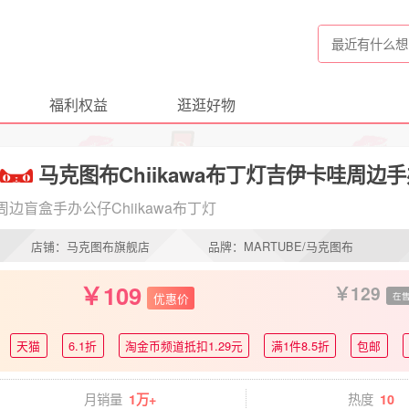
福利权益
逛逛好物
马克图布Chiikawa布丁灯吉伊卡哇周
周边盲盒手办公仔Chiikawa布丁灯
店铺：马克图布旗舰店
品牌：MARTUBE/马克图布
109
129
优惠价
在
天猫
6.1折
淘金币频道抵扣1.29元
满1件8.5折
包邮
月销量
热度
1万+
10