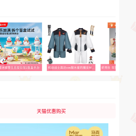
雪冰城雪王百变日常2盲盒手办
机动战士高达cos服水星的魔女Miorine米奥莉奈/斯莱塔cosplay服
天猫优惠购买