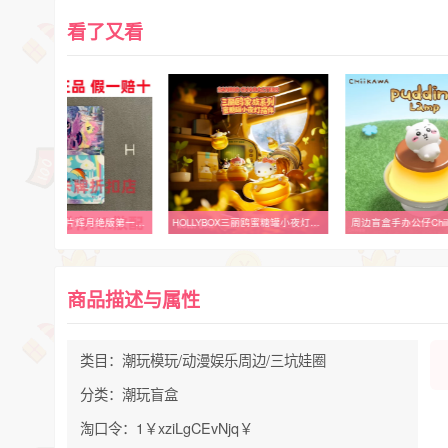
看了又看
卡游小马宝莉卡片辉月绝版第一1弹HR海底奇遇晚安云宝横版带标LSR
HOLLYBOX三丽鸥蜜糖罐小夜灯摆件HelloKitty库洛米潮玩周边礼物
周边盲盒手办公仔Chii
商品描述与属性
类目：潮玩模玩/动漫娱乐周边/三坑娃圈
分类：潮玩盲盒
淘口令：1￥xziLgCEvNjq￥