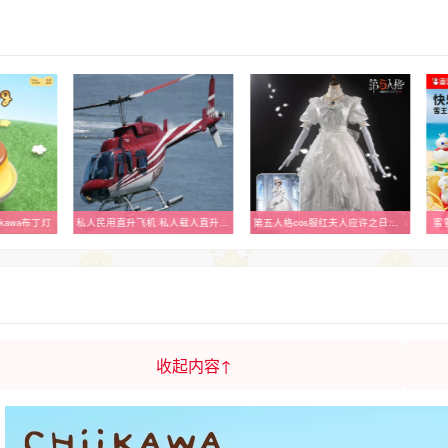
kawa布丁灯
私人民用直升飞机 私人载人直升机 怎么考飞机驾驶证
第五人格cos服红夫人应许之日游戏动漫cospaly服装女装c服道具女
蜜
收起内容↑