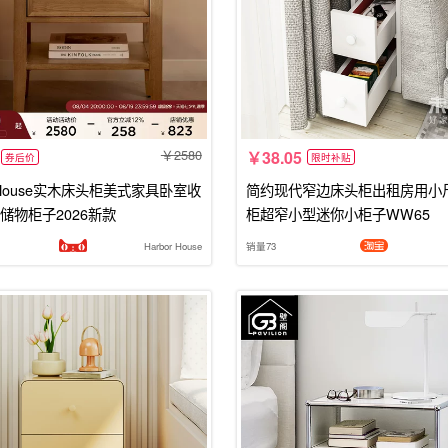
2580
38.05
券后价
限时补贴
r House实木床头柜美式家具卧室收
简约现代窄边床头柜出租房用小
储物柜子2026新款
柜超窄小型迷你小柜子WW65
Harbor House
销量73