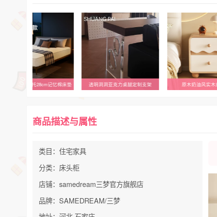
弹簧酒店同款承托28cm记忆棉床垫
透明洞洞亚克力桌腿定制支架
原木奶油风实木
商品描述与属性
类目：住宅家具
分类：床头柜
店铺：samedream三梦官方旗舰店
品牌：SAMEDREAM/三梦
地址：河北 石家庄