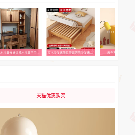
全实木儿童书桌红檀木儿童学习桌写字桌电脑桌书架一体座椅1.2米
实木沙发床简易伸缩两用沙发床小户型家用榻榻米抽拉床新款伸缩床
彩色首饰盒多巴胺首
天猫优惠购买