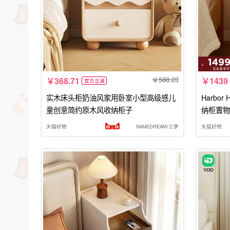
588.23
368.71
1439
官方立减
实木床头柜奶油风家用卧室小型高级感儿
Harbo
童创意简约原木风收纳柜子
纳柜置物
天猫好物
SAMEDREAM/三梦
天猫好物