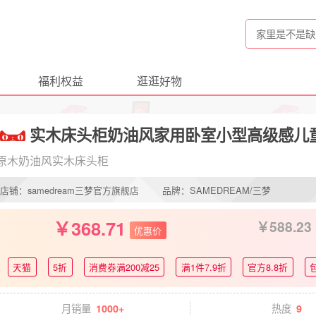
福利权益
逛逛好物
实木床头柜奶油风家用卧室小型高级感儿
原木奶油风实木床头柜
店铺：samedream三梦官方旗舰店
品牌：SAMEDREAM/三梦
368.71
588.23
优惠价
天猫
5折
消费券满200减25
满1件7.9折
官方8.8折
月销量
热度
1000+
9