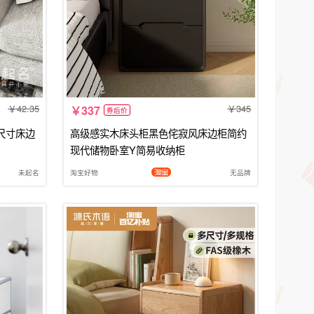
42.35
345
337
券后价
尺寸床边
高级感实木床头柜黑色侘寂风床边柜简约
现代储物卧室Y简易收纳柜
未起名
淘宝好物
无品牌