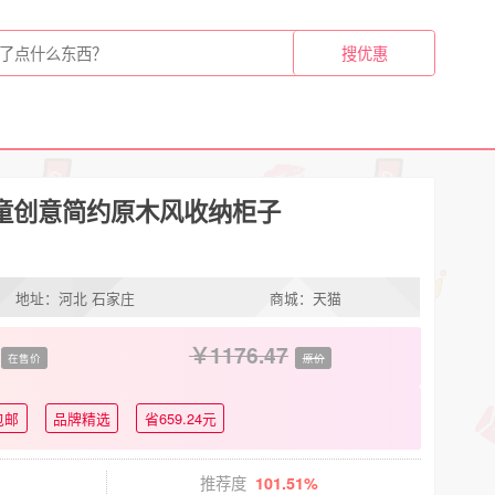
童创意简约原木风收纳柜子
地址：河北 石家庄
商城：天猫
1176.47
在售价
原价
包邮
品牌精选
省659.24元
推荐度
101.51%