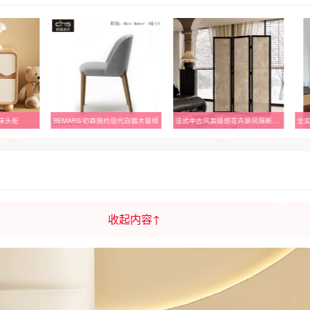
床头柜
BEMARS/初森简约现代白蜡木餐椅
法式中古风高级感花卉屏风隔断可折叠移动客厅玄关卧室办公室遮挡
收起内容↑