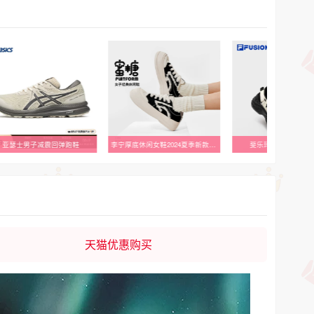
李宁厚底休闲女鞋2024夏季新款帆布鞋经典运动鞋AGCU046-B品
斐乐玛丽珍凉鞋新色上市
多威锋芒4代体考测试专
天猫优惠购买