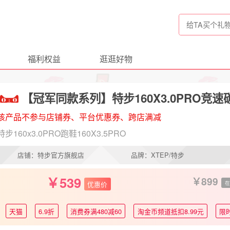
福利权益
逛逛好物
【冠军同款系列】特步160X3.0PRO竞速碳
该产品不参与店铺券、平台优惠券、跨店满减
特步160x3.0PRO跑鞋160X3.5PRO
店铺：特步官方旗舰店
品牌：XTEP/特步
539
899
优惠价
在
天猫
6.9折
消费券满480减60
淘金币频道抵扣8.99元
限