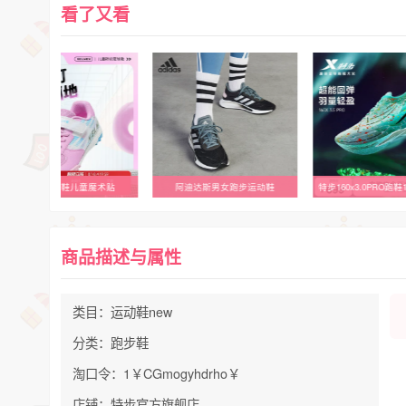
看了又看
阿迪达斯男女跑步运动鞋
特步160x3.0PRO跑鞋160X3.5PRO
商品描述与属性
类目：运动鞋new
分类：跑步鞋
淘口令：1￥CGmogyhdrho￥
店铺：特步官方旗舰店