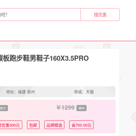
板跑步鞋男鞋子160X3.5PRO
地址：福建 泉州
商城：天猫
1299
售价
原价
时优惠300元
包邮
品牌精选
省700.00元