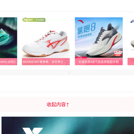
MOONSTAR 健身鞋，适合男士、女士、中性、青少年、儿童、Gymstar
安踏氢跑8透气软底男鞋跑步鞋
亚瑟士男子减震回弹跑鞋
收起内容↑