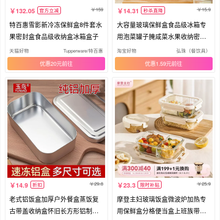
159
15.9
132.05
14.31
官方立减
秒杀直降
特百惠雪影新冷冻保鲜盒8件套水
大容量玻璃保鲜盒食品级冰箱专
果密封盒食品级收纳盒冰箱盒子
用泡菜罐子腌咸菜水果收纳密封
盒
天猫好物
Tupperware/特百惠
淘宝好物
弘珠（餐饮具）
优惠20元
优惠1.59元
29.8
25.9
14.9
23.3
折扣
限时补贴
老式铝饭盒加厚户外餐盒蒸饭复
摩登主妇玻璃饭盒微波炉加热专
古带盖收纳盒怀旧长方形铝制保
用保鲜盒分格便当盒上班族带饭