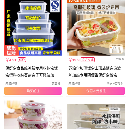
39.9
4.91
19.9
低价
官方立减
保鲜盒食品级冰箱专用收纳盒饭
苏泊尔玻璃饭盒上班族饭盒微波
盒塑料收纳密封盒子可微波加热
炉加热专用碗便当保鲜盒餐盒密
冷冻
封盖
天猫好物
艾吉格
天猫好物
Supor/苏泊尔
购买
优惠20元