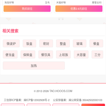
鲜盒
餐盒
淘宝好物
玉鸟
天猫好物
摩登主妇
购买
优惠2.6元
相关搜索
微波炉
饭盒
密封
整盒
玻璃
餐盒
便当盒
保鲜盒
餐饮具
上班族
大容量
三分
加热
© 2012-2026 TAO.HOOOS.COM
工信部ICP备案：闽ICP备12002928号-2 公安部备案：闽公网安备 35042502000103
号
联系我们 Contact Us