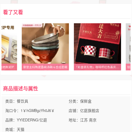
看了又看
盒进微波炉
摩登主妇陶瓷面碗汤碗斗笠拉面碗
「彩盒装礼物」咖啡杯红色喜庆结婚伴手礼早餐杯马克陶瓷杯子水杯
铠
商品描述与属性
类目：餐饮具
分类：保鲜盒
淘口令：1￥hGMBgzYh0J6￥
店铺：亿庭旗舰店
品牌：YYIEDERNG/亿庭
地址：江苏 南京
商城：天猫