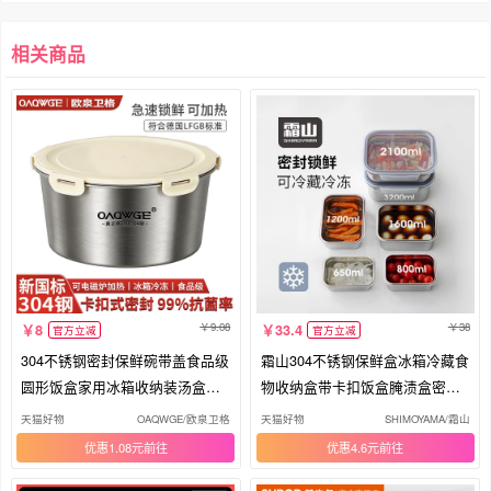
相关商品
9.08
38
8
33.4
官方立减
官方立减
304不锈钢密封保鲜碗带盖食品级
霜山304不锈钢保鲜盒冰箱冷藏食
圆形饭盒家用冰箱收纳装汤盒加
物收纳盒带卡扣饭盒腌渍盒密封
厚
盒
天猫好物
OAQWGE/欧泉卫格
天猫好物
SHIMOYAMA/霜山
优惠1.08元
优惠4.6元