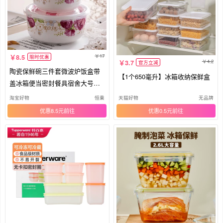
17
8.5
限时优惠
4.2
3.7
官方立减
陶瓷保鲜碗三件套微波炉饭盒带
【1个650毫升】冰箱收纳保鲜盒
盖冰箱便当密封餐具宿舍大号泡
面碗
淘宝好物
恒乘
天猫好物
无品牌
优惠8.5元
优惠0.5元