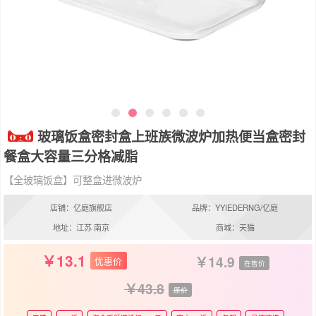
玻璃饭盒密封盒上班族微波炉加热便当盒密封
餐盒大容量三分格减脂
【全玻璃饭盒】可整盒进微波炉
店铺：亿庭旗舰店
品牌：YYIEDERNG/亿庭
地址：江苏 南京
商城：天猫
13.1
14.9
优惠价
在售价
43.8
原价