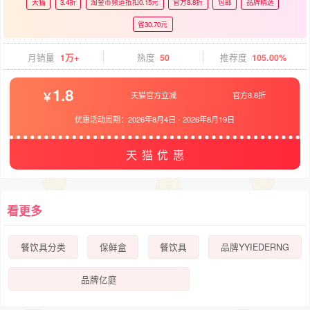
天猫
3.4折
淘金币频道抵扣0.15元
官方8.8折
包邮
品牌精选
省30.70元
月销量
1万+
热度
50
推荐度
105.00%
1.8
天猫官方立减
官方8.8折
优惠活动周期：
2026年8月4日
-
2026年8月19日
天猫优惠
看更多
餐饮具分类
保鲜盒
餐饮具
品牌YYIEDERNG
品牌亿庭