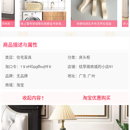
面开关检
墙上置物架墙壁挂墙壁挂书架墙上厨房层板托墙面收纳承重一字隔板
祥朗包邮实木布艺养生底座
商品描述与属性
类目：住宅家具
分类：床头柜
淘口令：1￥eHGpgBxujHl￥
店铺：结草阁商城的小店91
品牌：无品牌
地址：广东 广州
商城：淘宝
收起内容↑
淘宝优惠购买