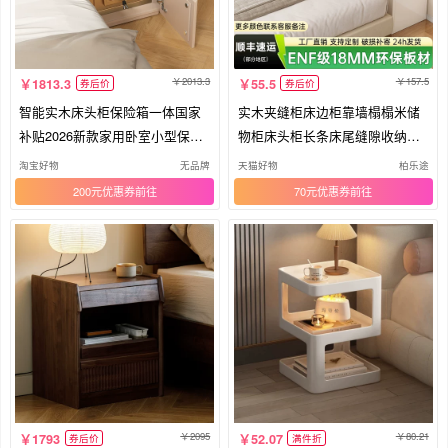
2013.3
157.5
1813.3
55.5
券后价
券后价
智能实木床头柜保险箱一体国家
实木夹缝柜床边柜靠墙榻榻米储
补贴2026新款家用卧室小型保险
物柜床头柜长条床尾缝隙收纳柜
柜子
边柜
淘宝好物
无品牌
天猫好物
柏乐途
200元优惠券
70元优惠券
2095
80.21
1793
52.07
券后价
满件折