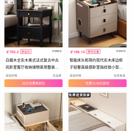
898.2
247.5
765.2
196.14
券后价
限时优惠
白蜡木全实木美式法式复古中古
智能床头柜简约现代实木床边柜
风卧室客厅收纳储物家用整装床
子轻奢高级感卧室指纹锁小型收
头柜
纳柜
淘宝好物
无品牌
淘宝好物
住宅家具
25元优惠券
优惠13.36元