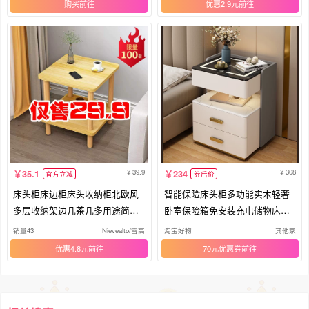
购买
优惠2.9元
39.9
308
35.1
234
官方立减
券后价
床头柜床边柜床头收纳柜北欧风
智能保险床头柜多功能实木轻奢
多层收纳架边几茶几多用途简约
卧室保险箱免安装充电储物床边
现代
柜
销量43
Nievealto/雪高
淘宝好物
其他家
优惠4.8元
70元优惠券