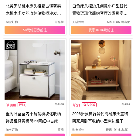
北美黑胡桃木床头柜复古轻奢实
白色床头柜边几创意小户型替代
木橡木多功能收纳储物柜沙发边
置物架现代简约客厅沙发卧室床
柜
边桌
淘宝好物
无品牌
天猫好物
MAQILUN 玛奇伦
50元优惠券
优惠16.04元
1188
23.9
888
21
折扣
官方立减
壁阁卧室室内不锈钢模块化收纳
2026新款神器替代简易床头置物
饰品柜轻奢极简ins网红中古床头
架家用卧室收纳小型床边柜子边
柜
几桌
淘宝好物
壁阁
淘宝好物
爵盾（住宅家具）