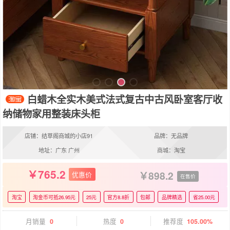
白蜡木全实木美式法式复古中古风卧室客厅收
纳储物家用整装床头柜
店铺：结草阁商城的小店91
品牌：无品牌
地址：广东 广州
商城：淘宝
765.2
898.2
优惠价
在售价
淘宝
淘金币可抵26.95元
25元
官方8.8折
包邮
品牌精选
省25.00元
月销量
0
热度
0
推荐度
105.00%