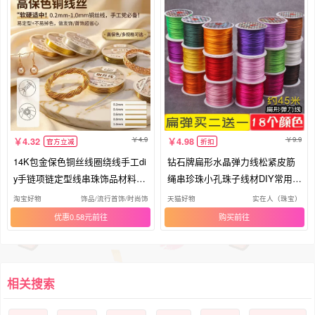
4.9
9.9
4.32
4.98
官方立减
折扣
14K包金保色铜丝线圈绕线手工di
钻石牌扁形水晶弹力线松紧皮筋
y手链项链定型线串珠饰品材料配
绳串珍珠小孔珠子线材DIY常用细
件
绳
淘宝好物
饰品/流行首饰/时尚饰品新
天猫好物
实在人（珠宝）
优惠0.58元
购买
相关搜索