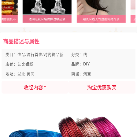
袋供修曼扎布
透明硅胶耳堵防掉过敏超紧
超长耳线大气显脸简约冷淡
消
商品描述与属性
类目：饰品/流行首饰/时尚饰品新
分类：线
店铺：艾比铝线
品牌：DIY
地址：湖北 黄冈
商城：淘宝
收起内容↑
淘宝优惠购买