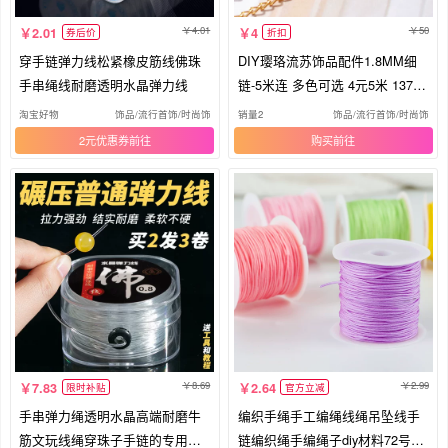
4.01
50
2.01
4
券后价
折扣
穿手链弹力线松紧橡皮筋线佛珠
DIY璎珞流苏饰品配件1.8MM细
手串绳线耐磨透明水晶弹力线
链-5米连 多色可选 4元5米 137链
条
淘宝好物
饰品/流行首饰/时尚饰品新
销量2
饰品/流行首饰/时尚饰品
2元优惠券
购买
8.69
2.99
7.83
2.64
限时补贴
官方立减
手串弹力绳透明水晶高端耐磨牛
编织手绳手工编绳线绳吊坠线手
筋文玩线绳穿珠子手链的专用串
链编织绳手编绳子diy材料72号玉