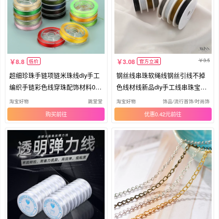
3.5
8.8
3.08
低价
官方立减
超细珍珠手链项链米珠线diy手工
钢丝线串珠软绳线钢丝引线不掉
编织手链彩色线穿珠配饰材料0.2
色线材线新品diy手工线串珠宝配
mm
件
淘宝好物
跳堂堂
淘宝好物
饰品/流行首饰/时尚饰品
购买
优惠0.42元