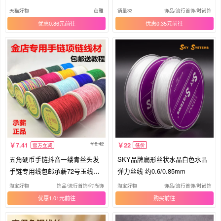
珠线
线
天猫好物
芭雅
销量32
饰品/流行首饰/时尚饰品
优惠0.86元
优惠0.35元
8.42
7.41
22
官方立减
低价
五角硬币手链抖音一缕青丝头发
SKY品牌扁形丝状水晶白色水晶
手链专用线包邮承薪72号玉线吊
弹力丝线 约0.6/0.85mm
坠
淘宝好物
饰品/流行首饰/时尚饰品新
淘宝好物
饰品/流行首饰/时尚饰品
优惠1.01元
购买