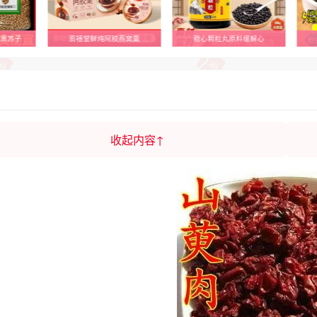
品黑苏子
贡禧堂鲜炖阿胶燕窝羹
稳心颗粒丸原料缓解心
收起内容↑