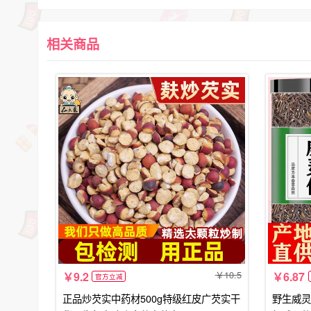
相关商品
10.5
9.2
6.87
官方立减
正品炒芡实中药材500g特级红皮广芡实干
野生威灵