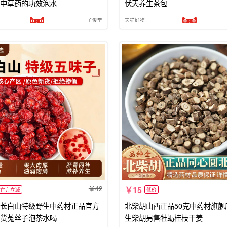
中草药的功效泡水
伏天养生茶包
子俊堂
天猫好物
42
15
官方立减
低价
长白山特级野生中药材正品官方
北柴胡山西正品50克中药材旗舰
货菟丝子泡茶水喝
生柴胡另售牡蛎桂枝干姜