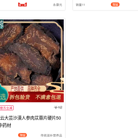
永康元
销量11
12
官方立减
云大芸沙漠人参肉苁蓉片硬片50
中药材
传统滋补营养品