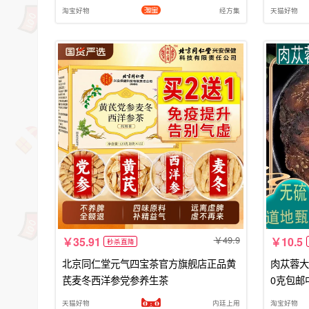
淘宝好物
经方集
天猫好物
49.9
35.91
10.5
秒杀直降
北京同仁堂元气四宝茶官方旗舰店正品黄
肉苁蓉大
芪麦冬西洋参党参养生茶
0克包邮
天猫好物
内廷上用
淘宝好物