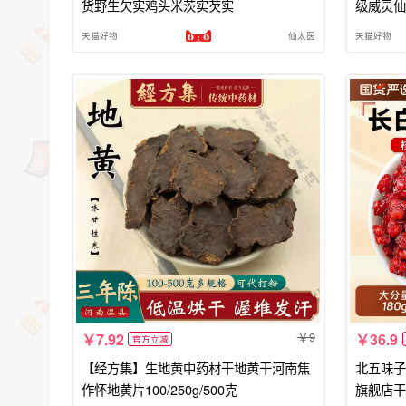
货野生欠实鸡头米茨实芡实
级威灵仙
天猫好物
仙太医
天猫好物
9
7.92
36.9
官方立减
【经方集】生地黄中药材干地黄干河南焦
北五味子
作怀地黄片100/250g/500克
旗舰店干