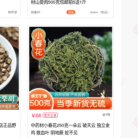
材山萸肉500克包邮拍5送1斤
朕养堂
销量90
others（食品）
75
66
官方立减
店正品野
中药材小春花250克一朵云 破天云 独立金
鸡 散血叶 阴地蕨 蛇不见