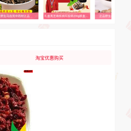
野生马齿苋中药材正品
礼盒黑芝麻核桃阿胶糕200g铁盒正宗东阿即食红枣枸杞糕固元膏
正品野生赤芍片粉中药材5
淘宝优惠购买