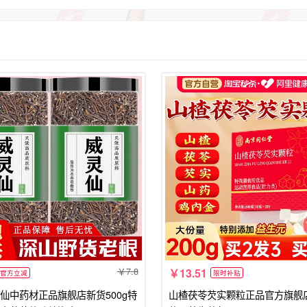
7.8
13.51
官方立减
限时补贴
仙中药材正品旗舰店新货500g特
山楂茯苓芡实颗粒正品官方旗舰