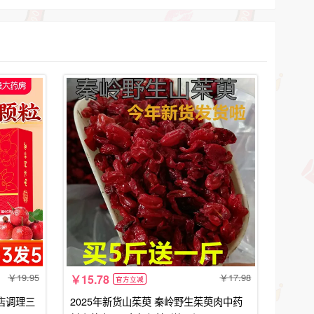
19.95
17.98
15.78
官方立减
店调理三
2025年新货山茱萸 秦岭野生茱萸肉中药