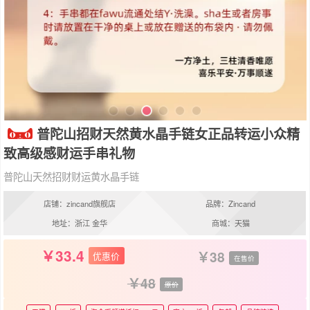
普陀山招财天然黄水晶手链女正品转运小众精
致高级感财运手串礼物
普陀山天然招财财运黄水晶手链
店铺：zincand旗舰店
品牌：Zincand
地址：浙江 金华
商城：天猫
33.4
38
优惠价
在售价
48
原价