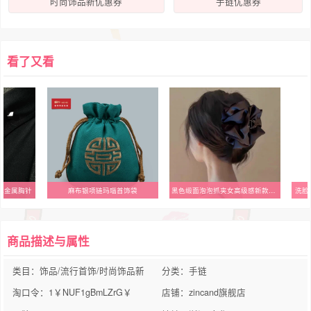
时尚饰品新优惠券
手链优惠券
看了又看
式金属胸针
麻布银项链玛瑙首饰袋
黑色缎面泡泡抓夹女高级感新款显发量后脑勺发夹女头饰盘发鲨鱼夹
洗脸
商品描述与属性
类目：饰品/流行首饰/时尚饰品新
分类：手链
淘口令：1￥NUF1gBmLZrG￥
店铺：zincand旗舰店