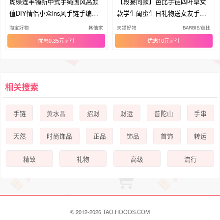
蝴蝶莲半镯新中式手绳国风高颜
【段宴同款】芭比手链四叶草女
值DIY情侣小众ins风手链手编串
款学生闺蜜生日礼物送女友手镯
珠
套装
淘宝好物
其他家
天猫好物
BARBIE/芭比
优惠0.35元
优惠10元
相关搜索
手链
黄水晶
招财
财运
普陀山
手串
天然
时尚饰品
正品
饰品
首饰
转运
精致
礼物
高级
流行
© 2012-2026 TAO.HOOOS.COM