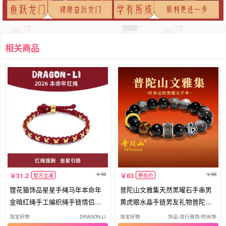
相关商品
39
88
31.2
83
官方立减
券后价
狸花猫饰品星星手绳马年本命年
普陀山文雅集天然黑曜石手串男
金暗红绳手工编织绳手链情侣礼
黄虎眼水晶手链男友礼物普陀山
物
文创
淘宝好物
DRAGON-LI
淘宝好物
饰品/流行首饰/时尚饰品