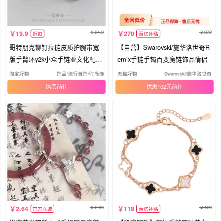
24.9
372
19.9
270
折扣
百亿补贴
哥特朋克铆钉拉链皮质护腕带宽
【自营】Swarovski/施华洛世奇R
版手臂环y2k小众手链亚文化配饰
emix手链手镯百变魔链饰品情侣
品
淘宝好物
饰品/流行首饰/时尚饰品新
天猫好物
Swarovski/施华洛世奇
购买
优惠102元
2.99
129
2.64
119
官方立减
百亿补贴