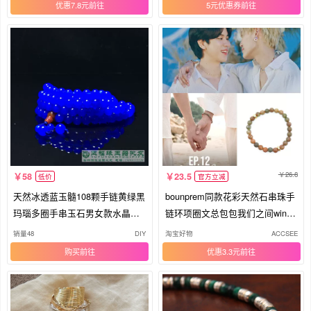
优惠7.8元
5元优惠券
26.8
58
23.5
低价
官方立减
天然冰透蓝玉髓108颗手链黄绿黑
bounprem同款花彩天然石串珠手
玛瑙多圈手串玉石男女款水晶佛
链环项圈文总包包我们之间winte
珠
am
销量48
DIY
淘宝好物
ACCSEE
购买
优惠3.3元