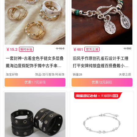
16.9
593
15.2
461
限时补贴
官方立减
一套封神~古着金色手链女多层叠
旧风手作原创孔雀石设计手工捶
戴海边度假配饰手镯中古手串手
打平安牌纯银盘缠百搭叠戴小众
饰
手链
淘宝好物
饰品/流行首饰/时尚饰品新
销量28
天使之愿
优惠1.7元
优惠72元