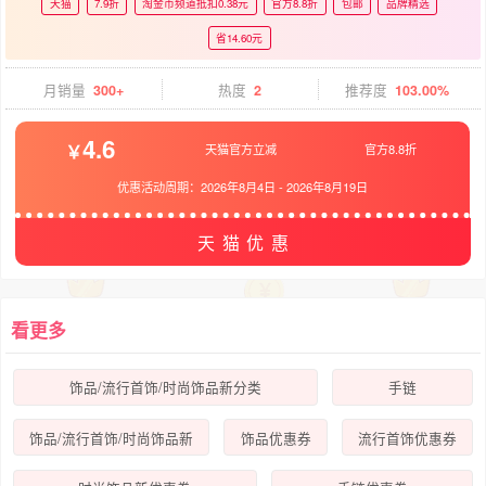
天猫
7.9折
淘金币频道抵扣0.38元
官方8.8折
包邮
品牌精选
省14.60元
月销量
300+
热度
2
推荐度
103.00%
4.6
天猫官方立减
官方8.8折
优惠活动周期：
2026年8月4日
-
2026年8月19日
天猫优惠
看更多
饰品/流行首饰/时尚饰品新分类
手链
饰品/流行首饰/时尚饰品新
饰品优惠券
流行首饰优惠券