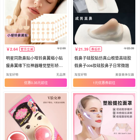
2.99
22.39
2.64
21.39
官方立减
券后价
明星同款鼻贴小哑铃鼻翼缩小贴
假鼻子硅胶贴仿真山根垫高硅胶
瘦鼻翼缘下拉神器睡觉塑形矫正
假鼻子cos妆硅胶鼻子日常微翘
贴
淘宝好物
无品牌
淘宝好物
美容美体仪器
优惠0.35元
1元优惠券