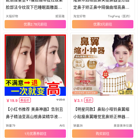
脸部法令纹双下巴睡眠面雕面罩
定鼻子矫正鼻中隔偏曲增高鼻梁
提拉
夹板
天猫好物
妮丽雅
淘宝好物
TingFeng（医药）
优惠2.78元
优惠3元
23.8
19.9
3.1
券后价
低价
【小红书推荐 美鼻神器】告别丑
【明星同款】鼻贴小哑铃鼻翼缩
鼻子精油变高山根鼻梁精华液挺
小贴瘦鼻翼睡觉宽鼻矫正神器正
鼻
品
销量79
AVS
销量26
美容美体仪器
1元优惠券
购买