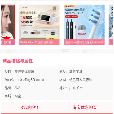
【小红书推荐 美鼻神器】告别丑鼻子精油变高山根鼻梁精华液挺鼻
TANDA BEAUTY 压实机家用美容仪器提拉淡纹去皱淡纹sofwave索夫波
适配Midea美的电动牙刷S1PX/YS7
【
商品描述与属性
类目：美容美体仪器
分类：其它工具
淘口令：1￥2TcigBRiwo9￥
店铺：绝色丽人美容馆
品牌：AVS
地址：广东 广州
商城：淘宝
收起内容↑
淘宝优惠购买