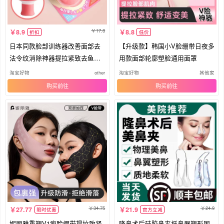
17.8
8.9
8.8
折扣
低价
日本同款脸部训练器改善面部去
【升级款】韩国小V脸绷带日夜多
法令纹消除神器提拉紧致去鱼尾
用款面部轮廓塑脸通用面罩
纹
淘宝好物
other
淘宝好物
其他家
购买
购买
34.75
24.9
27.77
21.9
限时优惠
官方立减
妮丽雅重塑V1瘦脸绷带提拉致紧
隆鼻术后硅胶鼻夹挺鼻器塑形固