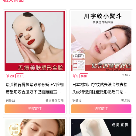
16.9
28
5
低价
折扣
瘦脸神器提拉紧致颧骨矫正V脸绷
日本材料川字纹贴去法令纹去抬
带塑形咬合肌双下巴面雕面罩面
头纹物理消除皱隐形贴眉间贴额
膜
头贴
销量32
美容美体仪器
销量13
无品牌
购买
购买