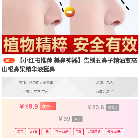
【小红书推荐 美鼻神器】告别丑鼻子精油变高
山根鼻梁精华液挺鼻
店铺：绝色丽人美容馆
品牌：AVS
地址：广东 广州
商城：淘宝
19.9
23.8
优惠价
在售价
99
原价
淘宝
2.4折
1元
官方8.8折
包邮
品牌精选
省76.20元