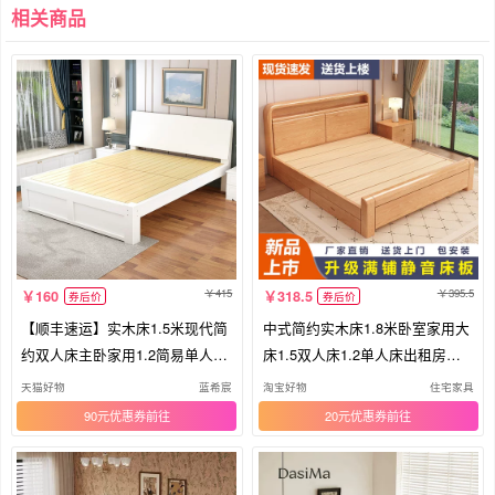
相关商品
415
395.5
160
318.5
券后价
券后价
【顺丰速运】实木床1.5米现代简
中式简约实木床1.8米卧室家用大
约双人床主卧家用1.2简易单人床
床1.5双人床1.2单人床出租房适
架
用
天猫好物
蓝希宸
淘宝好物
住宅家具
90元优惠券
20元优惠券