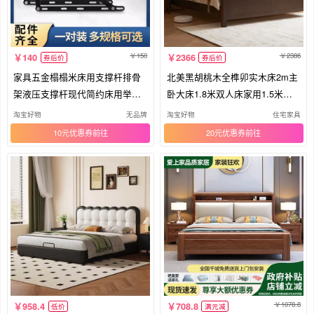
150
2386
140
2366
券后价
券后价
家具五金榻榻米床用支撑杆排骨
北美黑胡桃木全榫卯实木床2m主
架液压支撑杆现代简约床用举升
卧大床1.8米双人床家用1.5米中
器
式床
淘宝好物
无品牌
淘宝好物
住宅家具
10元优惠券
20元优惠券
1078.8
958.4
708.8
低价
满元减