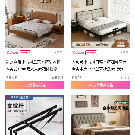
2525
2800
2520
2224
券后价
券后价
新款直销中古风全实木床原木橡
大司马中古风白蜡木床超薄床头
木美式1.8m双人大床箱体储物收
全实木床小户型可拆洗床1米8双
纳气
人床
淘宝好物
住宅家具
销量35
大司马
5元优惠券
240元优惠券