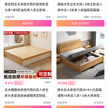
需定制实木床现代简约家用卧室
胡桃木色全实木床1.8米主卧双人
大床1米5奶油风单人床主卧软包1
床中式1.5米单人床抽屉高箱储物
米8
床
天猫好物
映棠
淘宝好物
耀鹏（住宅家具）
购买
优惠180元
677
373
2538
券后价
低价
实木榻榻米床现代简约双人床无
榉木实木床现代简291#人约高箱
床头床家用收纳储物床定制组合
储物18米双人床1.5米大单床轻奢
床
主
淘宝好物
其他家
淘宝好物
住宅家具