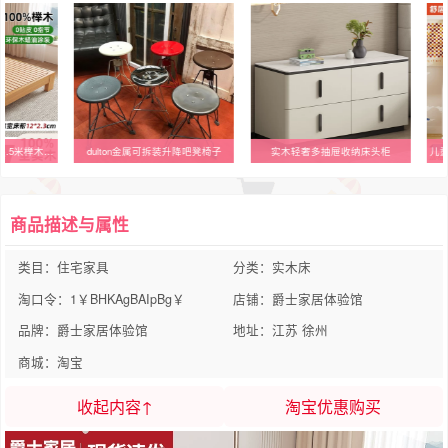
全实木榉木加厚床北欧1.5米榉木床现代简约主卧单人床1米2原木1.8
dulton金属可拆装升降吧凳椅子
实木轻奢多抽屉收纳床头柜
商品描述与属性
类目：住宅家具
分类：实木床
淘口令：1￥BHKAgBAIpBg￥
店铺：爵士家居体验馆
品牌：爵士家居体验馆
地址：江苏 徐州
商城：淘宝
收起内容↑
淘宝优惠购买