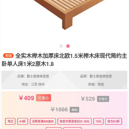
全实木榉木加厚床北欧1.5米榉木床现代简约主
卧单人床1米2原木1.8
店铺：爵士家居体验馆
品牌：爵士家居体验馆
地址：江苏 徐州
商城：淘宝
409
529
优惠价
在售价
1086
原价
淘宝
4.9折
消费券满200减25
淘金币频道抵扣21.16元
15元
官方8.5折