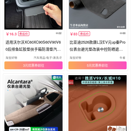
22
88
16.3
83
券后价
券后价
适用沃尔沃XC60XC90S60V90V6
比亚迪2526款唐L汉EV元up秦Pro
0后排鱼缸胶垫扶手箱防滑垫汽车
仪表台避光垫改装中控防晒遮阳
用品
遮光
淘宝好物
汽车用品/电子/清洗/改装
淘宝好物
牛者
3元优惠券
5元优惠券