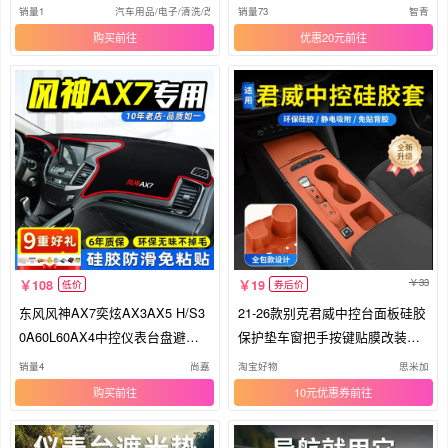
改装
光垫
销量1
汽车用品/电子/清洗/改装
销量73
智青
购买
优惠20元
33
108
19
低价
券后价
东风风神AX7奕炫AX3AX5 H/S3
21-26款别克君威中控台面板硅胶
0A60L60AX4中控仪表台盘避光
保护垫车窗把手按键贴膜改装用
垫防晒滑
品
销量4
尚嘉
淘宝好物
思米加
购买
10元优惠券