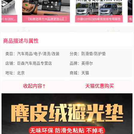
12V转12V稳压模块DC-DC 6~20V转12V1A3A5A8A10A20A电源自动升降压
【贴膜选得力大品牌更放心】
小康C31SC32S单排双排专用脚垫
电
商品描述与属性
类目：汽车用品/电子/清洗/改装
分类：防滑垫/防护垫
店铺：巨森汽车用品专营店
品牌：英得尔
地址：北京
商城：天猫
收起内容↑
天猫优惠购买