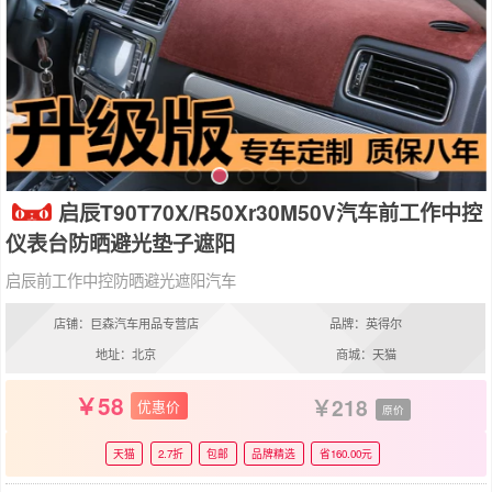
启辰T90T70X/R50Xr30M50V汽车前工作中控
仪表台防晒避光垫子遮阳
启辰前工作中控防晒避光遮阳汽车
店铺：巨森汽车用品专营店
品牌：英得尔
地址：北京
商城：天猫
58
218
优惠价
原价
天猫
2.7折
包邮
品牌精选
省160.00元