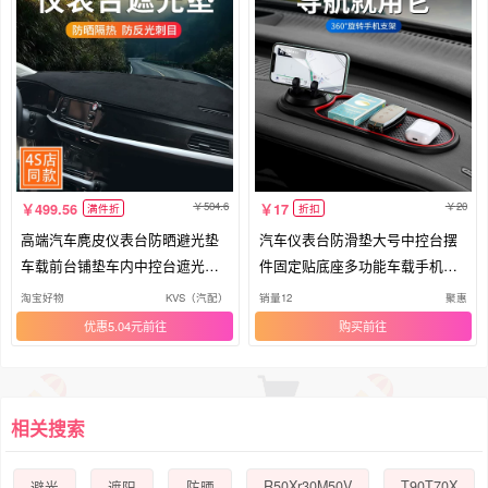
504.6
20
499.56
17
满件折
折扣
高端汽车麂皮仪表台防晒避光垫
汽车仪表台防滑垫大号中控台摆
车载前台铺垫车内中控台遮光垫
件固定贴底座多功能车载手机支
子
架
淘宝好物
KVS（汽配）
销量12
聚惠
优惠5.04元
购买
相关搜索
R50Xr30M50V
T90T70X
避光
遮阳
防晒