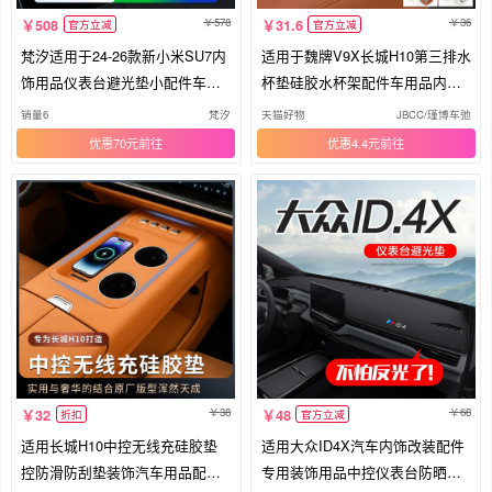
578
36
508
31.6
官方立减
官方立减
梵汐适用于24-26款新小米SU7内
适用于魏牌V9X长城H10第三排水
饰用品仪表台避光垫小配件车内
杯垫硅胶水杯架配件车用品内饰
专用
杯套
销量6
梵汐
天猫好物
JBCC/瑾博车弛
优惠70元
优惠4.4元
38
68
32
48
折扣
官方立减
适用长城H10中控无线充硅胶垫
适用大众ID4X汽车内饰改装配件
控防滑防刮垫装饰汽车用品配件
专用装饰用品中控仪表台防晒避