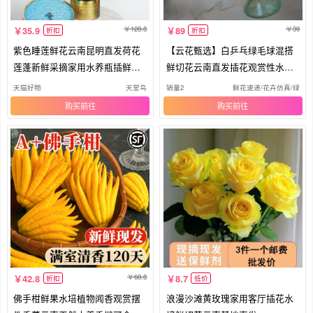
128.8
39
35.9
89
折扣
折扣
紫色睡莲鲜花云南昆明直发荷花
【云花甄选】白乒乓绿毛球混搭
莲蓬新鲜采摘家用水养瓶插鲜切
鲜切花云南直发插花观赏性水养
包邮
顺丰
天猫好物
天堂鸟
销量2
鲜花速递/花卉仿真/绿植
购买
购买
68.8
42.8
8.7
折扣
低价
佛手柑鲜果水培植物闻香观赏摆
浪漫沙滩黄玫瑰家用客厅插花水