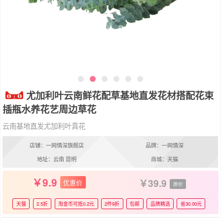
尤加利叶云南鲜花配草基地直发花材搭配花束
插瓶水养花艺周边草花
云南基地直发尤加利叶真花
店铺：一网情深旗舰店
品牌：一网情深
地址：云南 昆明
商城：天猫
9.9
39.9
优惠价
原价
天猫
2.5折
淘金币可抵0.2元
2件9折
包邮
品牌精选
省30.00元