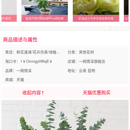
利叶真花
猴耳环室内阳台观叶ins网红款
奶油龙沙月季花苗盆栽玫瑰
商品描述与属性
类目：鲜花速递/花卉仿真/绿植园艺
分类：其他花材
淘口令：1￥Oinmgy0WsjE￥
店铺：一网情深旗舰店
品牌：一网情深
地址：云南 昆明
商城：天猫
收起内容↑
天猫优惠购买