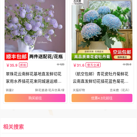
120
35.9
35.9
31.6
折扣
官方立减
翠珠花云南鲜花基地直发鲜切花
（航空包邮）青花瓷牡丹菊鲜花
家用水养插花花束同城速运顺丰
云南直发鲜切花插花蓝色菊花鲜
冷链
花束
销量2
鲜花速递/花卉仿真/绿植园艺
天猫好物
吉米鹿（花卉）
购买
优惠4.3元
相关搜索