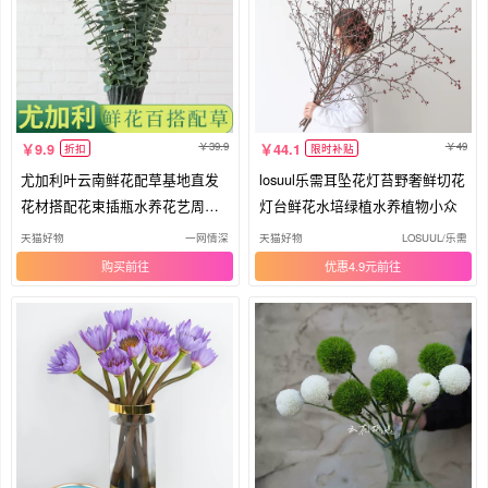
39.9
49
9.9
44.1
折扣
限时补贴
尤加利叶云南鲜花配草基地直发
losuul乐需耳坠花灯苔野奢鲜切花
花材搭配花束插瓶水养花艺周边
灯台鲜花水培绿植水养植物小众
草花
天猫好物
一网情深
天猫好物
LOSUUL/乐需
购买
优惠4.9元