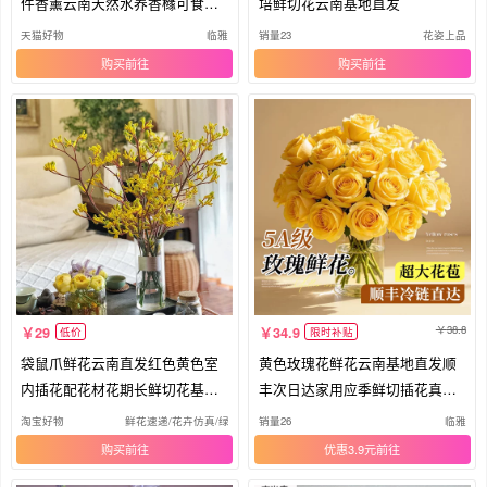
件香薰云南天然水养香橼可食用
培鲜切花云南基地直发
插花
天猫好物
临雅
销量23
花姿上品
购买
购买
38.8
29
34.9
低价
限时补贴
袋鼠爪鲜花云南直发红色黄色室
黄色玫瑰花鲜花云南基地直发顺
内插花配花材花期长鲜切花基地
丰次日达家用应季鲜切插花真花
花束
花卉
淘宝好物
鲜花速递/花卉仿真/绿植园艺
销量26
临雅
购买
优惠3.9元