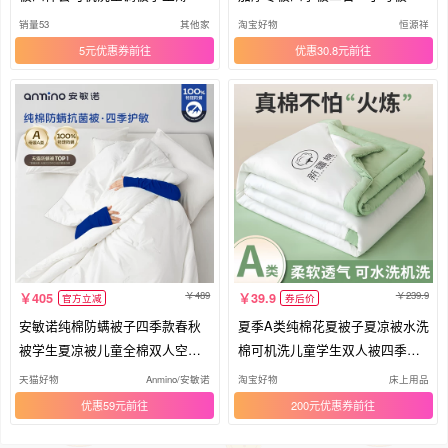
子
链款
销量53
其他家
淘宝好物
恒源祥
5元优惠券
优惠30.8元
489
239.9
405
39.9
官方立减
券后价
安敏诺纯棉防螨被子四季款春秋
夏季A类纯棉花夏被子夏凉被水洗
被学生夏凉被儿童全棉双人空调
棉可机洗儿童学生双人被四季通
被芯
用
天猫好物
Anmino/安敏诺
淘宝好物
床上用品
优惠59元
200元优惠券