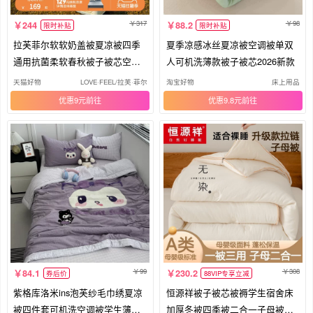
317
98
244
88.2
限时补贴
限时补贴
拉芙菲尔软软奶盖被夏凉被四季
夏季凉感冰丝夏凉被空调被单双
通用抗菌柔软春秋被子被芯空调
人可机洗薄款被子被芯2026新款
被
天猫好物
LOVE·FEEL/拉芙·菲尔
淘宝好物
床上用品
优惠9元
优惠9.8元
99
308
84.1
230.2
券后价
88VIP专享立减
紫格库洛米ins泡芙纱毛巾绣夏凉
恒源祥被子被芯被褥学生宿舍床
被四件套可机洗空调被学生薄被
加厚冬被四季被二合一子母被拉