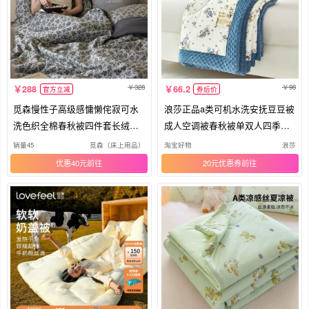
328
98
288
66.2
官方立减
券后价
觅森慢性子高级感慵懒侘寂可水
浪莎正品a类可机水洗安抚豆豆被
洗色织全棉春秋被四件套长绒棉
成人空调被春秋被单双人四季通
夏被
用
销量45
觅森（床上用品）
淘宝好物
浪莎
优惠40元
20元优惠券