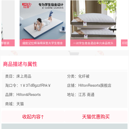
小憩套装
凝胶记忆棉海绵床垫大学生宿舍
一对学生宿舍酒店单只床品枕头
商品描述与属性
类目：床上用品
分类：化纤被
淘口令：1￥3TdBgzzfRhk￥
店铺：HiltonResorts旗舰店
品牌：Hilton&Resorts
地址：江苏 南通
商城：天猫
收起内容↑
天猫优惠购买