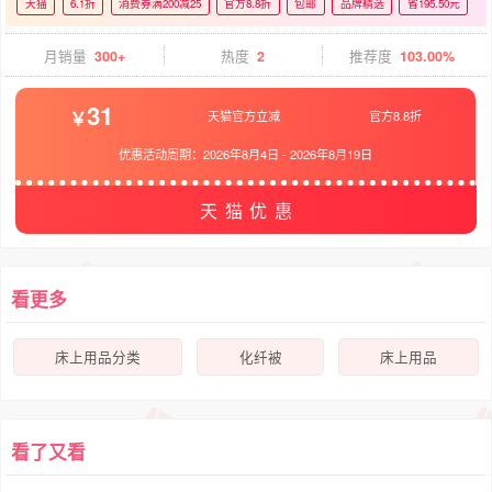
天猫
6.1折
消费券满200减25
官方8.8折
包邮
品牌精选
省195.50元
月销量
300+
热度
2
推荐度
103.00%
31
天猫官方立减
官方8.8折
优惠活动周期：
2026年8月4日
-
2026年8月19日
天猫优惠
看更多
床上用品分类
化纤被
床上用品
看了又看