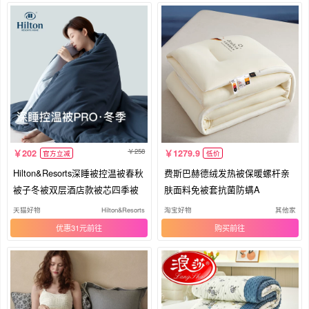
258
202
1279.9
官方立减
低价
Hilton&Resorts深睡被控温被春秋
费斯巴赫德绒发热被保暖螺杆亲
被子冬被双层酒店款被芯四季被
肤面料免被套抗菌防螨A
天猫好物
Hilton&Resorts
淘宝好物
其他家
优惠31元
购买