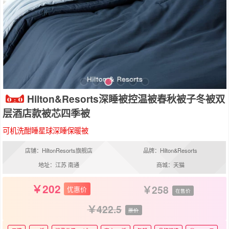
Hilton&Resorts深睡被控温被春秋被子冬被双
层酒店款被芯四季被
可机洗酣睡星球深睡保暖被
店铺：HiltonResorts旗舰店
品牌：Hilton&Resorts
地址：江苏 南通
商城：天猫
202
258
优惠价
在售价
422.5
原价