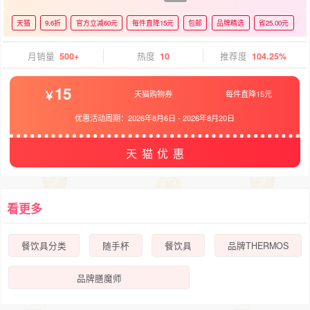
天猫
9.6折
官方立减60元
每件直降15元
包邮
品牌精选
省25.00元
月销量
500+
热度
10
推荐度
104.25%
15
天猫购物券
每件直降15元
优惠活动周期：
2026年8月6日
-
2026年8月20日
天猫优惠
看更多
餐饮具分类
随手杯
餐饮具
品牌THERMOS
品牌膳魔师