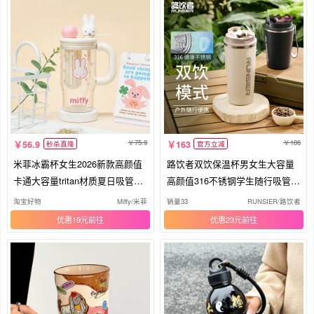
75.9
186
56.9
163
秒杀直降
官方立减
米菲冰霸杯女生2026新款高颜值
路饮者双饮保温杯男女生大容量
卡通大容量tritan材质夏日吸管水
高颜值316不锈钢学生随行吸管水
杯
杯
淘宝好物
Miffy/米菲
销量33
RUNSIER/路饮者
优惠19元
优惠23元