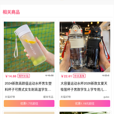
相关商品
16.58
23.8
14.88
22.61
限时补贴
秒杀直降
2024新款高颜值运动水杯男生塑
大容量运动水杯2026新款女夏天
料杯子可携式女生耐高温学生水
吸管杯子男款学生上学专用儿童
瓶定
水壶
天猫好物
嫒尚宅品
天猫好物
guloo
优惠1.7元
优惠1.19元