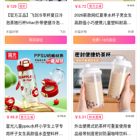
9.9
129
8.72
低价
官方立减
【官方正品】飞剑冷萃杯夏日冷
2026新款网红夏季水杯子男女生
泡茶随行杯tritan外带便捷冷泡水
高颜值小巧便携儿童塑料耐高温
杯
定制
天猫好物
飞剑
天猫好物
舟渺
购买
优惠1.18元
79.9
6.95
49.9
5.31
官方立减
秒杀直降
富光儿童ppsu水杯小学生上学专
外出便携式奶茶杯可重复使用食
用杯子女生高颜值水壶塑料杯吸
品级带刻度密封防漏咖啡饮料随