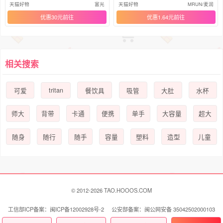
管杯
手杯
天猫好物
富光
天猫好物
MRUN/麦润
优惠30元
优惠1.64元
相关搜索
tritan
可爱
餐饮具
吸管
大肚
水杯
师大
背带
卡通
便携
单手
大容量
超大
随身
随行
随手
容量
塑料
造型
儿童
© 2012-2026 TAO.HOOOS.COM
工信部ICP备案：闽ICP备12002928号-2 公安部备案：闽公网安备 35042502000103
号
联系我们 Contact Us