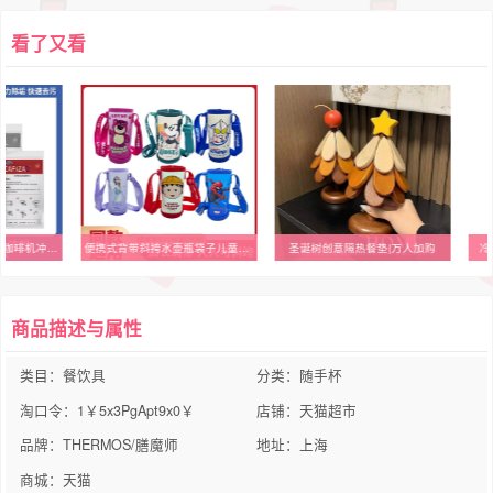
看了又看
小包装分装URNEX意式咖啡机冲煮头清洁粉磨豆机锅炉除垢清洗剂
便携式背带斜挎水壶瓶袋子儿童外出专用杯子套水杯套保温杯保护套
圣诞树创意隔热餐垫|万人加购
冷
商品描述与属性
类目：餐饮具
分类：随手杯
淘口令：1￥5x3PgApt9x0￥
店铺：天猫超市
品牌：THERMOS/膳魔师
地址：上海
商城：天猫