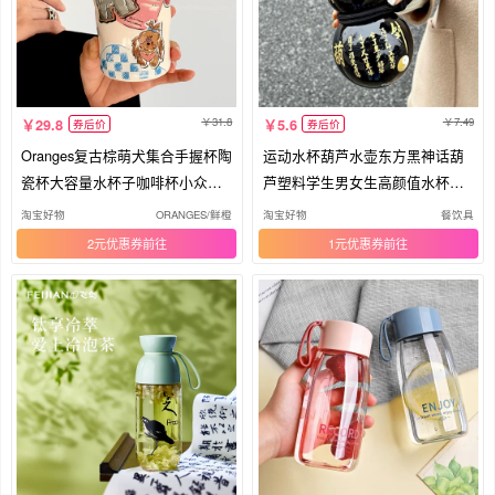
31.8
7.49
29.8
5.6
券后价
券后价
Oranges复古棕萌犬集合手握杯陶
运动水杯葫芦水壶东方黑神话葫
瓷杯大容量水杯子咖啡杯小众礼
芦塑料学生男女生高颜值水杯便
物
携式
淘宝好物
ORANGES/鲜橙
淘宝好物
餐饮具
2元优惠券
1元优惠券