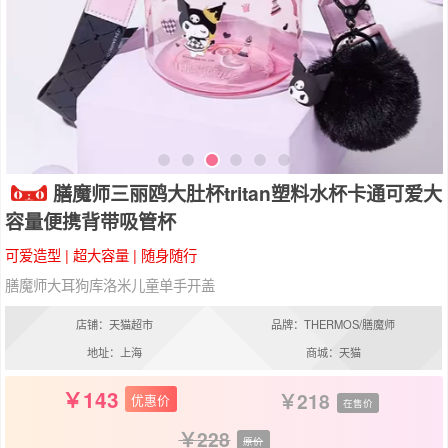
膳魔师三丽鸥大肚杯tritan塑料水杯卡通可爱大
容量便携背带吸管杯
可爱造型 | 超大容量 | 随身随行
膳魔师大耳狗库洛米儿童单手开盖
店铺：天猫超市
品牌：THERMOS/膳魔师
地址：上海
商城：天猫
143
218
优惠价
在售价
228
原价