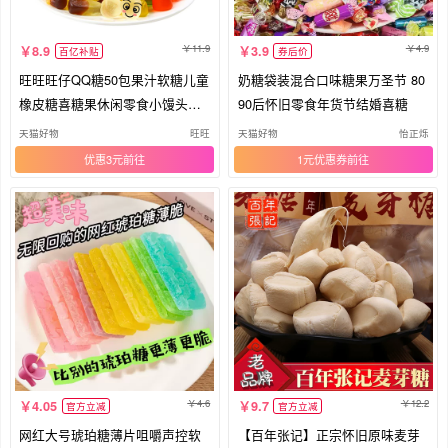
11.9
4.9
8.9
3.9
百亿补贴
券后价
旺旺旺仔QQ糖50包果汁软糖儿童
奶糖袋装混合口味糖果万圣节 80
橡皮糖喜糖果休闲零食小馒头年
90后怀旧零食年货节结婚喜糖
货
天猫好物
旺旺
天猫好物
怡正烁
优惠3元
1元优惠券
4.6
12.2
4.05
9.7
官方立减
官方立减
网红大号琥珀糖薄片咀嚼声控软
【百年张记】正宗怀旧原味麦芽