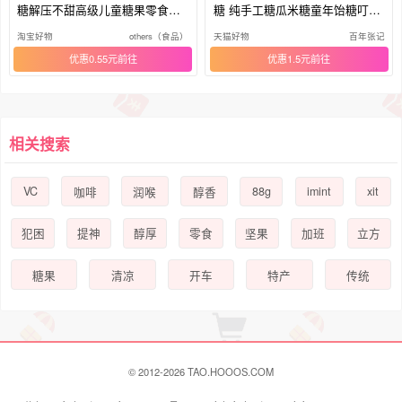
糖解压不甜高级儿童糖果零食吃
糖 纯手工糖瓜米糖童年饴糖叮叮
播糖
糖
淘宝好物
others（食品）
天猫好物
百年张记
优惠0.55元
优惠1.5元
相关搜索
VC
88g
imint
xit
咖啡
润喉
醇香
犯困
提神
醇厚
零食
坚果
加班
立方
糖果
清凉
开车
特产
传统
© 2012-2026 TAO.HOOOS.COM