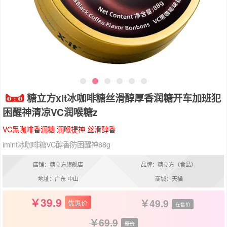
糖立方xit冰咖啡糖丝滑醇厚香润糖开车加班犯
困醒神清凉VC润喉糖z
VC黑咖啡香润糖 润喉提神 丝滑醇香
imint冰咖啡糖VC醇香防困醒神88g
店铺：糖立方旗舰店
品牌：糖立方（食品）
地址：广东 中山
商城：天猫
39.9
49.9
优惠价
在售价
69.9
原价