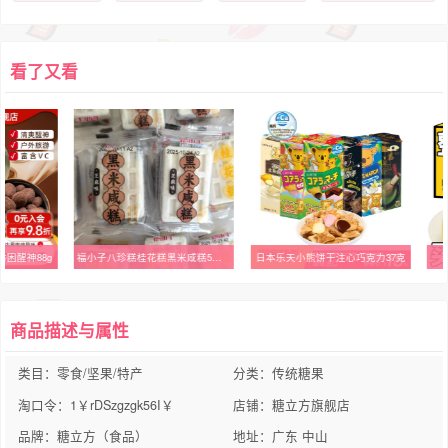
看了又看
防困醒神88g
福小子八珍糕桂花糕黑米咸糕5斤2斤小包装整箱芝麻芡实糕软糯糕点
日本乐天小熊饼干注心巧克力37克
商品描述与属性
类目：零食/坚果/特产
分类：传统糖果
淘口令：1￥rDSzgzgk56I￥
店铺：糖立方旗舰店
品牌：糖立方（食品）
地址：广东 中山