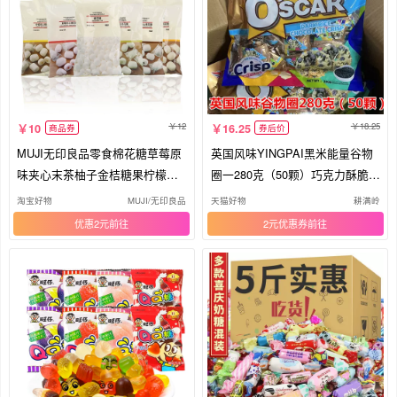
12
18.25
10
16.25
商品券
券后价
MUJI无印良品零食棉花糖草莓原
英国风味YINGPAI黑米能量谷物
味夹心末茶柚子金桔糖果柠檬巧
圈一280克（50颗）巧克力酥脆零
克力
食
淘宝好物
MUJI/无印良品
天猫好物
耕满岭
优惠2元
2元优惠券