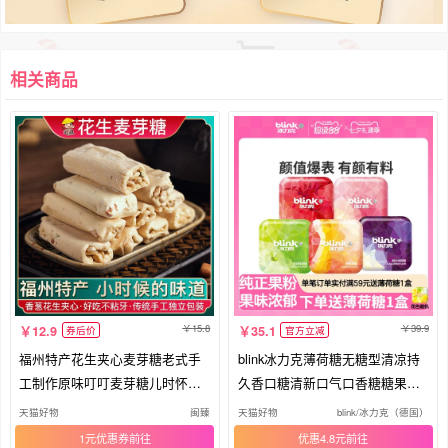
相关商品
15.8
39.9
12.9
35.1
券后价
官方立减
福州特产花生夹心麦芽糖老式手
blink冰力克薄荷糖无糖型清凉持
工制作原味叮叮麦芽糖儿时怀旧
久香口糖清新口气口香糖糖果零
零食
食
天猫好物
闽臻
天猫好物
blink/冰力克（德国）
1元优惠券
优惠4.8元