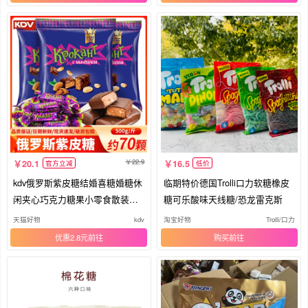
22.9
20.1
16.5
官方立减
低价
kdv俄罗斯紫皮糖结婚喜糖婚糖休
临期特价德国Trolli口力软糖橡皮
闲夹心巧克力糖果小零食散装批
糖可乐酸味天线糖/恐龙雷克斯
发
天猫好物
kdv
淘宝好物
Trolli/口力
优惠2.8元
购买