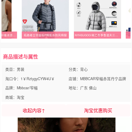
棉拒水防风棉服
NYHSUGOO/南乙冬季鲁道夫三防泡芙款国标90白鹅绒羽绒服55086男士
潮牌短袖T恤男2025春夏季
商品描述与属性
类目：男装
分类：背心
淘口令：1￥RztygyCYW4U￥
店铺：MBBCAR窄幅赤耳丹宁品牌
品牌：Mbbcar/窄幅
地址：广东 佛山
商城：淘宝
收起内容↑
淘宝优惠购买