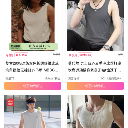
108
6
95
5.4
官方立减
限时补贴
复古280G混纺双色长绒纤维冰凉
莫代尔 男士背心夏季潮冰丝打底
坑条螺纹无袖背心马甲 MBBCAR
坎肩运动健身紧身无袖t恤速干训
窄幅
练
销量75
Mbbcar/窄幅
淘宝好物
001（消费电子）
优惠13元
优惠0.6元