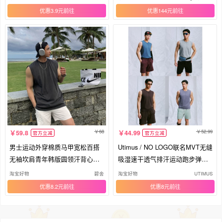
优惠3.9元
优惠144元
68
52.99
59.8
44.99
官方立减
官方立减
男士运动外穿棉质马甲宽松百搭
Utimus / NO LOGO联名MVT无缝
无袖坎肩青年韩版圆领汗背心纯
吸湿速干透气排汗运动跑步弹力
色潮
背心
淘宝好物
碧舍
淘宝好物
UTIMUS
优惠8.2元
优惠8元