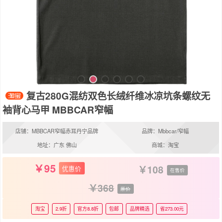
复古280G混纺双色长绒纤维冰凉坑条螺纹无
袖背心马甲 MBBCAR窄幅
店铺：MBBCAR窄幅赤耳丹宁品牌
品牌：Mbbcar/窄幅
地址：广东 佛山
商城：淘宝
95
108
优惠价
在售价
368
原价
淘宝
2.9折
官方8.8折
包邮
品牌精选
省273.00元