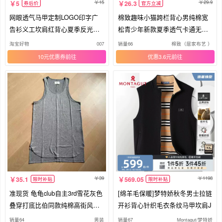
15
29.9
5
26.3
券后价
官方立减
网眼透气马甲定制LOGO印字广
棉致趣味小猫跨栏背心男纯棉宽
告衫义工坎肩红背心夏季反光工
松青少年新款夏季透气卡通无袖t
作服
恤
淘宝好物
007
销量66
棉致（居家布艺 ）
10元优惠券
优惠3.6元
39
1198
35.1
569.05
限时补贴
限时补贴
准现货 龟龟club自主3rd雪花灰色
[绵羊毛保暖]梦特娇秋冬男士拉链
叠穿打底比伯同款纯棉高街风背
开衫背心针织毛衣条纹马甲坎肩J
心
销量64
男装
销量67
Montagut/梦特娇