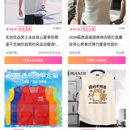
39.7
70
34.9
61.6
秒杀直降
官方立减
名创优品男士冰丝背心夏季防晒
2026新款高级感痞帅内搭打底螺
速干无袖坎肩简约风运动健身t恤
纹背心男美式弹力健身坎肩针织
男A
马甲
天猫好物
MINISO/名创优品
淘宝好物
无品牌
优惠4.8元
优惠8.4元