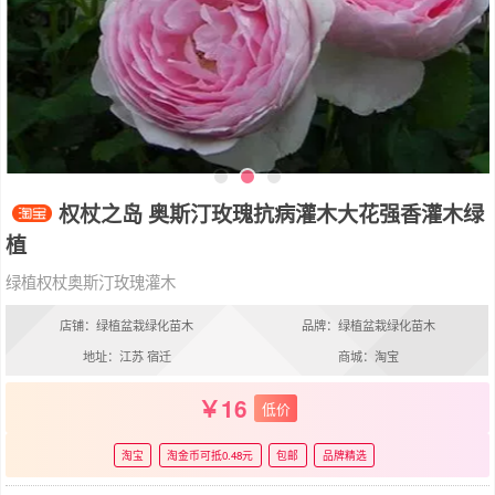
权杖之岛 奥斯汀玫瑰抗病灌木大花强香灌木绿
植
绿植权杖奥斯汀玫瑰灌木
店铺：绿植盆栽绿化苗木
品牌：绿植盆栽绿化苗木
地址：江苏 宿迁
商城：淘宝
16
低价
淘宝
淘金币可抵0.48元
包邮
品牌精选