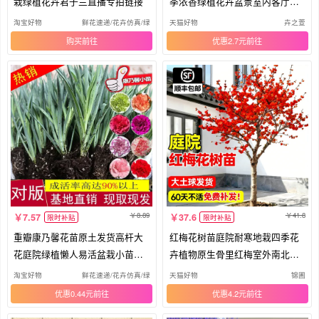
栽绿植花卉君子兰直播专拍链接
季浓香绿植花卉盆景室内客厅好
养活
淘宝好物
鲜花速递/花卉仿真/绿植园艺
天猫好物
卉之萱
购买
优惠2.7元
8.89
41.8
7.57
37.6
限时补贴
限时补贴
重瓣康乃馨花苗原土发货高杆大
红梅花树苗庭院耐寒地栽四季花
花庭院绿植懒人易活盆栽小苗母
卉植物原生骨里红梅室外南北方
亲节
腊梅
淘宝好物
鲜花速递/花卉仿真/绿植园艺
天猫好物
锦圃
优惠0.44元
优惠4.2元