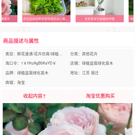
玫瑰灌木
原生态迷你蕨类植物微景观小蕨套餐雨林缸造景小型绿植生态瓶耐湿
老桩龟背竹盆栽除甲醛
绿
商品描述与属性
类目：鲜花速递/花卉仿真/绿植园艺
分类：其他花卉
淘口令：1￥HhzAgB5KaYD￥
店铺：绿植盆栽绿化苗木
品牌：绿植盆栽绿化苗木
地址：江苏 宿迁
商城：淘宝
收起内容↑
淘宝优惠购买