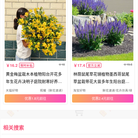
18
19.8
16.2
17.4
限时补贴
官方立减
黄金梅盆栽木本植物阳台开花多
林荫鼠尾草花镜植物墨西哥鼠尾
年生花卉决明子庭院耐寒好养花
草盆栽带花大苗多年生阳台庭院
期长
耐热
天猫好物
照耀（鲜花速递）
淘宝好物
鲜花速递/花卉仿真/绿植
优惠1.8元
优惠2.4元
相关搜索