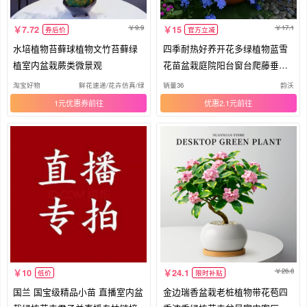
9.9
17.1
7.72
15
券后价
官方立减
水培植物苔藓球植物文竹苔藓绿
四季耐热好养开花多绿植物蓝雪
植室内盆栽蕨类微景观
花苗盆栽庭院阳台窗台爬藤垂吊
花卉
淘宝好物
鲜花速递/花卉仿真/绿植园艺
销量36
韵沃
1元优惠券
优惠2.1元
26.8
10
24.1
低价
限时补贴
国兰 国宝级精品小苗 直播室内盆
金边瑞香盆栽老桩植物带花苞四