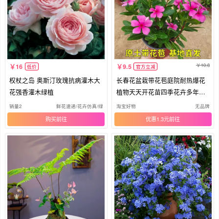
10.8
16
9.5
低价
官方立减
权杖之岛 奥斯汀玫瑰抗病灌木大
长春花盆栽带花苞庭院耐热爆花
花强香灌木绿植
植物天天开花苗四季花卉多年生
绿植
销量2
鲜花速递/花卉仿真/绿植园艺
淘宝好物
无品牌
购买
优惠1.3元