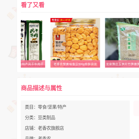
看了又看
香农蟹黄味蚕豆500g香酥袋装
龙泉豫庄玉笋片竹笋嫩笋尖新鲜笋丝免泡发湿笋片自制农家笋非笋干
乐趣LU露依牛奶黑巧
商品描述与属性
类目：零食/坚果/特产
分类：豆类制品
店铺：老香农旗舰店
品牌：老香农