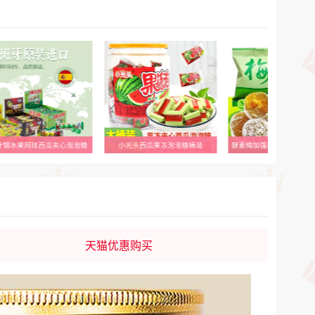
光头西瓜果冻泡泡糖桶装
酵素梅加强版试吃五粒不满意包退
天猫优惠购买