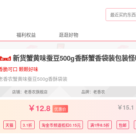
福利权益
逛逛好物
新货蟹黄味蚕豆500g香酥蟹香袋装包装
香脆可口 颗颗好味
老香农蟹黄味蚕豆500g香酥袋装
店铺：老香农旗舰店
品牌：老香农
12.8
15.1
优惠价
天猫
3.1折
淘金币频道抵扣0.15元
满1件8.5折
包邮