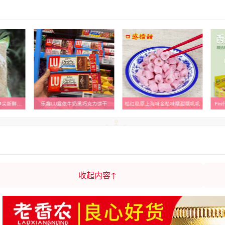
克力饼干
桔红糕原上海味金桔味糯甜糯叽叽
Fini什锦水果网球西瓜夹心泡泡糖
小
收起内容↑