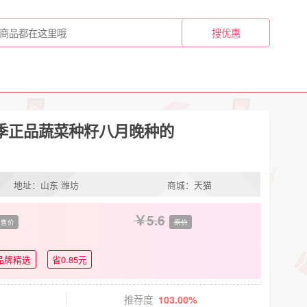
季正品蔬菜种籽八月晚种的
地址：山东 潍坊
商城：天猫
5.6
在售价
原价
品牌精选
省0.85元
推荐度
103.00%