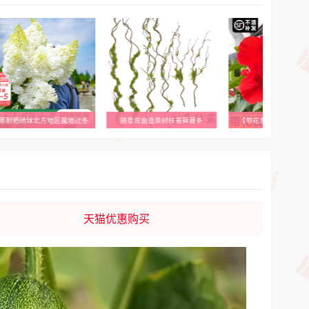
寒耐晒绣球北方地区露地过冬
随意弯曲造景树枝苔藓藤条
【带花发货】四季重瓣
天猫优惠购买