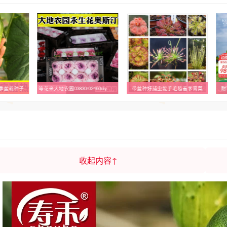
季盆栽种子
等花来大地农园03830/02460diy材料包礼盒高品质永生花奥斯汀玫瑰
带盆种好捕虫能手毛毡苔茅膏菜
耐
收起内容↑