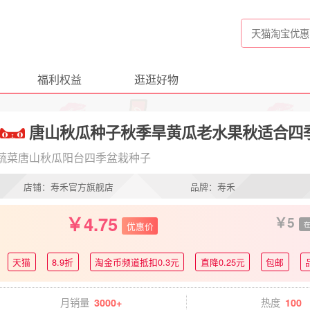
福利权益
逛逛好物
唐山秋瓜种子秋季旱黄瓜老水果秋适合四
蔬菜唐山秋瓜阳台四季盆栽种子
店铺：寿禾官方旗舰店
品牌：寿禾
4.75
5
优惠价
天猫
8.9折
淘金币频道抵扣0.3元
直降0.25元
包邮
月销量
热度
3000+
100