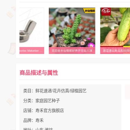
3D Printer Accessories Makerbot Stainless Steel Butterfly Nu
花田舍水仙情郎好养开花仙人球
蔬菜唐山秋瓜阳台四
商品描述与属性
类目：鲜花速递/花卉仿真/绿植园艺
分类：家庭园艺种子
店铺：寿禾官方旗舰店
品牌：寿禾
地址：山东 潍坊