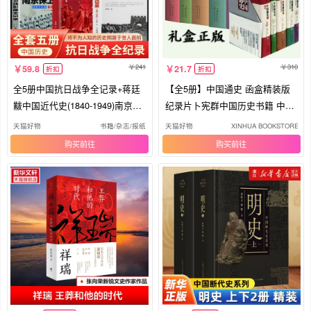
241
310
59.8
21.7
折扣
折扣
全5册中国抗日战争全记录+蒋廷
【全5册】中国通史 函盒精装版
黻中国近代史(1840-1949)南京保
纪录片卜宪群中国历史书籍 中国
卫战+一战二战战史 历史学家讲
大历史白话通史 上下五千年百科
天猫好物
书籍/杂志/报纸
天猫好物
XINHUA BOOKSTORE/
述近代中国通史关于近代史的历
全书历史读物 华夏出版社 新华正
购买
购买
史类书
版