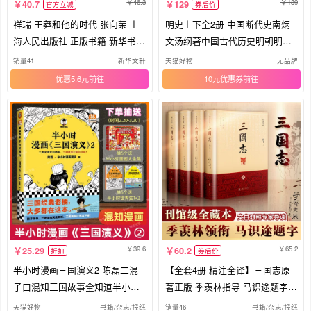
46.3
139
40.7
129
官方立减
券后价
祥瑞 王莽和他的时代 张向荣 上
明史上下全2册 中国断代史南炳
海人民出版社 正版书籍 新华书店
文汤纲著中国古代历史明朝明代
旗舰店文轩官网
政治经济军事历史读物作者另著
销量41
新华文轩
天猫好物
无品牌
南明史
优惠5.6元
10元优惠券
39.6
65.2
25.29
60.2
折扣
券后价
半小时漫画三国演义2 陈磊二混
【全套4册 精注全译】三国志原
子曰混知三国故事全知道半小时
著正版 季羡林指导 马识途题字
漫画中国史四大名著三国演义连
陈寿著原著 中国古代史通史 中国
天猫好物
书籍/杂志/报纸
销量46
书籍/杂志/报纸