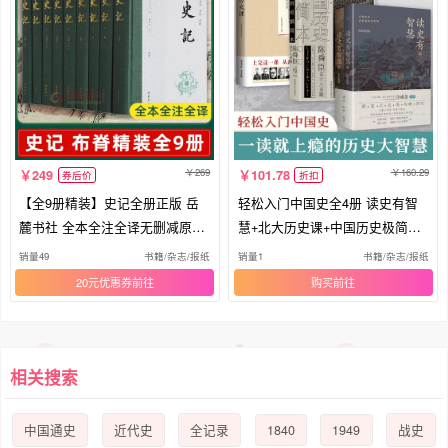
269
160.29
249
101.78
券后价
折扣
【全9册精装】史记全册正版 岳
轻松入门中国史全4册 读史有智
麓书社 全本全注全译无删减原著
慧+北大历史课+中国历史极简本
文言文原版白话文对照 司马迁青
冷成金/陈舜臣 著 正版书籍 历史
销量49
书籍/杂志/报纸
销量1
书籍/杂志/报纸
少年中国古代史通史历史类书籍
类书籍 博库网
20元优惠券
购买
正版
相关搜索
1840
1949
中国通史
近代史
全记录
战史