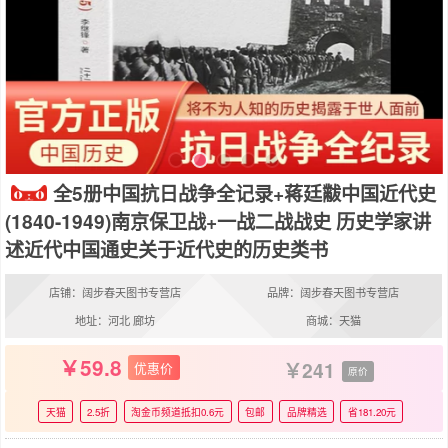
全5册中国抗日战争全记录+蒋廷黻中国近代史
(1840-1949)南京保卫战+一战二战战史 历史学家讲
述近代中国通史关于近代史的历史类书
店铺：阔步春天图书专营店
品牌：阔步春天图书专营店
地址：河北 廊坊
商城：天猫
59.8
241
优惠价
原价
天猫
2.5折
淘金币频道抵扣0.6元
包邮
品牌精选
省181.20元