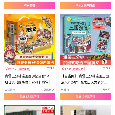
环画小学生版儿童历史漫画书籍
历史类书籍 排行榜新华书店
购买
5元优惠券
中国通史
24.9
27.7
21.17
17.2
限时优惠
限时补贴
赛雷三分钟漫画西游记全套1-15
【当当网】 赛雷三分钟漫画三国
册任选【赠降魔卡90张】赛雷3分
演义7 多地学校书店大力老少咸
钟三国演义中国史四大名著孙悟
宜的课外历史读物 三国群英盲盒
天猫好物
凤凰新华
销量16
当当网
空中小学生寒暑假历史课外书
式集卡
优惠3.73元
优惠10.5元