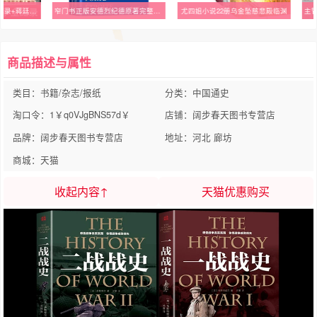
全5册中国抗日战争全记录+蒋廷黻中国近代史(1840-1949)南京保卫战+一战二战战史 历史学家讲述近代中国通史关于近代史的历史类书
窄门书正版安德烈纪德原著完整版无删减诺贝尔文学奖获得者外国文学随笔纪德三部曲之一世界名著长篇小说法国现代文学经典畅销书籍
尤四姐小说22册乌金坠慈悲殿临渊
商品描述与属性
类目：书籍/杂志/报纸
分类：中国通史
淘口令：1￥q0VJgBNS57d￥
店铺：阔步春天图书专营店
品牌：阔步春天图书专营店
地址：河北 廊坊
商城：天猫
收起内容↑
天猫优惠购买