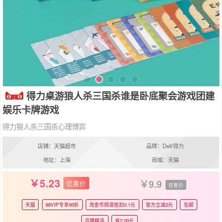
得力桌游狼人杀三国杀谁是卧底聚会游戏团建
娱乐卡牌游戏
得力狼人杀三国杀心理博弈
店铺：天猫超市
品牌：Deli/得力
地址：上海
商城：天猫
5.23
9.9
优惠价
在售价
天猫
88VIP专享95折
淘金币频道抵扣0.1元
官方立减2元
包邮
品牌精选
省2.00元