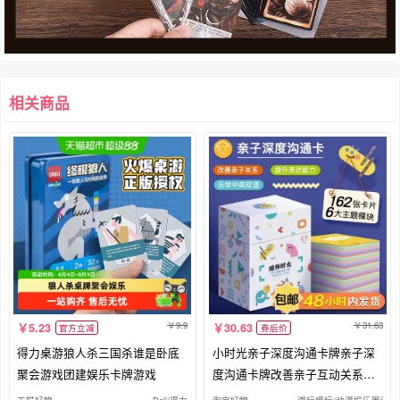
相关商品
9.9
31.63
5.23
30.63
官方立减
券后价
得力桌游狼人杀三国杀谁是卧底
小时光亲子深度沟通卡牌亲子深
聚会游戏团建娱乐卡牌游戏
度沟通卡牌改善亲子互动关系认
知卡