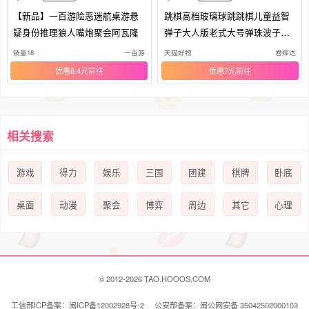
【新品】一百游险恶迷航桌游悬
跳棋高档玻璃球跳跳棋儿童益智
疑身份推理狼人嘴炮聚会阿瓦隆
弹子大人版老式大号弹珠波子棋
木质
销量18
一百游
天猫好物
君辉达
优惠8.4元
优惠7元
相关搜索
游戏
得力
娱乐
三国
团建
棋牌
卧底
桌面
动漫
聚会
博弈
周边
其它
心理
© 2012-2026 TAO.HOOOS.COM
工信部ICP备案：闽ICP备12002928号-2 公安部备案：闽公网安备 35042502000103