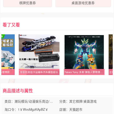
棋牌优惠券
桌面游戏优惠券
看了又看
心理博弈
双层托架挂卡运输车汽车模型超长
Takara Tomy 多美 弹珠人警察爆外传 白宝 蓝宝 黄宝变形机甲现货
商品描述与属性
类目：潮玩模玩/动漫娱乐周边/三坑娃圈
分类：其它棋牌/桌面游戏
淘口令：1￥WvoMgzKApBZ￥
店铺：天猫超市