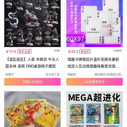
20
29.9
17.6
23.3
官方立减
券后价
【混乱街区】人类 半精灵 牛头人
情趣卡牌情侣升温扑克牌夫妻前
提夫林 枭熊 DND桌游棋子模型
戏双人互动情感趣味春意浓游戏
纸牌
销量27
龙与地下城
销量84
潮玩模玩/动漫娱乐周边/
优惠2.4元
3元优惠券