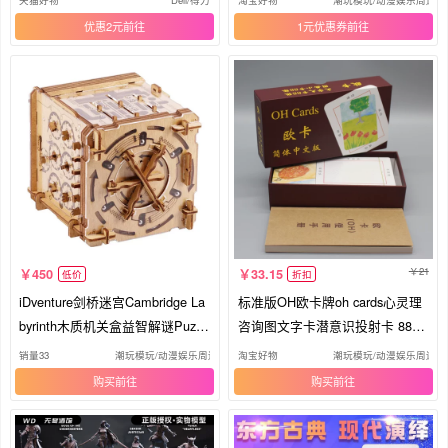
天猫好物
Deli/得力
淘宝好物
潮玩模玩/动漫娱乐周边/
优惠2元
1元优惠券
21
450
33.15
低价
折扣
iDventure剑桥迷宫Cambridge La
标准版OH欧卡牌oh cards心灵理
byrinth木质机关盒益智解谜Puzzl
咨询图文字卡潜意识投射卡 88+8
e
8张
销量33
潮玩模玩/动漫娱乐周边/三坑娃圈
淘宝好物
潮玩模玩/动漫娱乐周边/
购买
购买