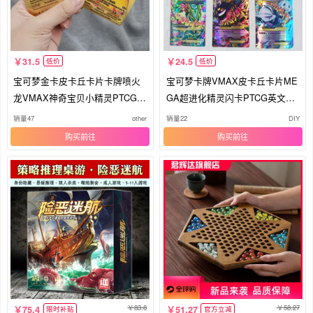
31.5
24.5
低价
低价
宝可梦金卡皮卡丘卡片卡牌喷火
宝可梦卡牌VMAX皮卡丘卡片ME
龙VMAX神奇宝贝小精灵PTCG英
GA超进化精灵闪卡PTCG英文收
文闪卡
藏收集
销量47
other
销量22
DIY
购买
购买
83.8
58.27
75.4
51.27
限时补贴
官方立减