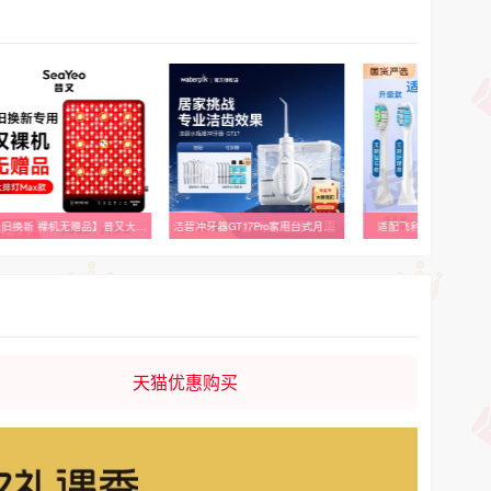
【以旧换新 裸机无赠品】昔又大排灯Max款
洁碧冲牙器GT17Pro家用台式月光魔盒GT17充电式水牙线正畸清洁
适配飞利浦电动牙刷头HX
天猫优惠购买