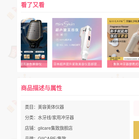
看了又看
NOWMI家用提亮肤色美容仪
日本超声提升紧致美容仪面部提升嫩肤仪器去法令纹HIFU抗皱提拉刀
集致冲牙器便携式
商品描述与属性
类目：美容美体仪器
分类：水牙线/家用冲牙器
店铺：giicare集致旗舰店
品牌：GIICARE/集致