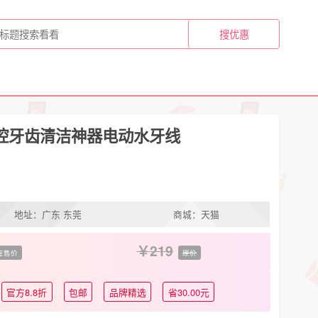
腔牙齿清洁神器电动水牙线
地址：广东 东莞
商城：天猫
219
在售价
原价
官方8.8折
包邮
品牌精选
省30.00元