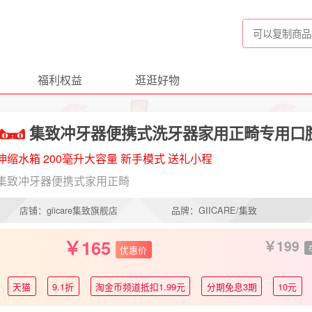
福利权益
逛逛好物
集致冲牙器便携式洗牙器家用正畸专用口
伸缩水箱 200毫升大容量 新手模式 送礼小程
集致冲牙器便携式家用正畸
店铺：giicare集致旗舰店
品牌：GIICARE/集致
165
199
优惠价
天猫
9.1折
淘金币频道抵扣1.99元
分期免息3期
10元