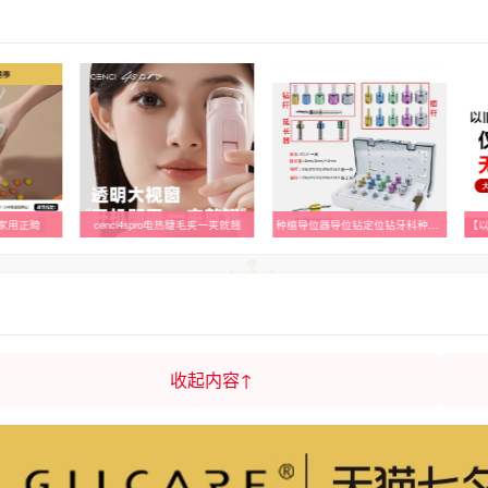
家用正畸
cenci4spro电热睫毛夹一夹就翘
种植导位器导位钻定位钻牙科种植定位钻套装韩国口腔种植器械
收起内容↑