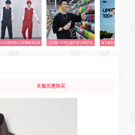
条纹马甲西裤大人机械舞演出服
七分袖个性情侣透气速干纯色T恤
蕉下速干防晒衣男全网眼
天猫优惠购买