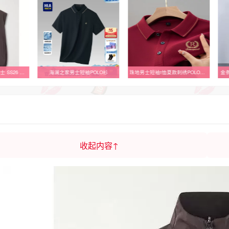
Loro Piana 诺悠翩雅 男士 SS26 马甲 WindWish™ 修身
海澜之家男士短袖POLO衫
珠地男士短袖t恤夏款刺绣POLO衫外贸原单宽松休闲纯色中年上衣潮
金
收起内容↑