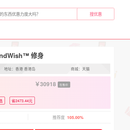
indWish™ 修身
地址：香港 香港岛
商城：天猫
30918
在售价
选
省2473.44元
推荐度
105.00%