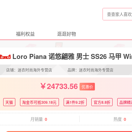
福利权益
逛逛好物
Loro Piana 诺悠翩雅 男士 SS26 马甲 W
店铺：迷衣时尚海外专营店
品牌：迷衣时尚海外专营店
24733.56
优惠价
天猫
淘金币可抵309.18元
满1件9.2折
官方8.8折
品牌精
月销量
热度
0
0