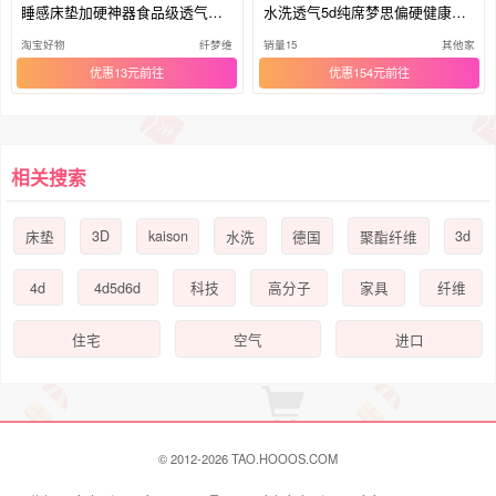
睡感床垫加硬神器食品级透气可
水洗透气5d纯席梦思偏硬健康护
水洗
腰脊
淘宝好物
纤梦维
销量15
其他家
优惠13元
优惠154元
相关搜索
3D
kaison
3d
床垫
水洗
德国
聚酯纤维
4d
4d5d6d
科技
高分子
家具
纤维
住宅
空气
进口
© 2012-2026 TAO.HOOOS.COM