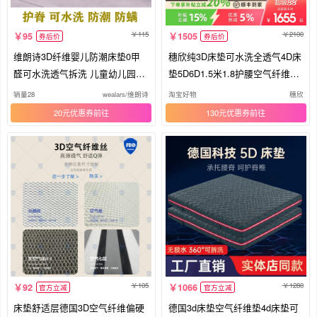
115
2100
95
1505
券后价
券后价
维朗诗3D纤维婴儿防潮床垫0甲
穗欣纯3D床垫可水洗全透气4D床
醛可水洗透气拆洗 儿童幼儿园午
垫5D6D1.5米1.8护腰空气纤维席
睡垫
梦思
销量28
wealars/维朗诗
淘宝好物
穗欣
20元优惠券
130元优惠券
105
1280
92
1066
官方立减
官方立减
床垫舒适层德国3D空气纤维偏硬
德国3d床垫空气纤维垫4d床垫可