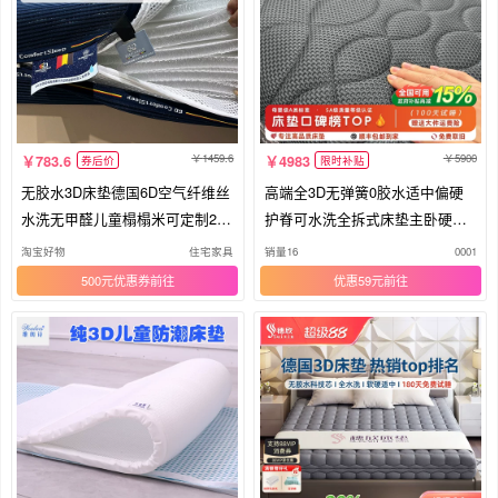
1459.6
5900
783.6
4983
券后价
限时补贴
无胶水3D床垫德国6D空气纤维丝
高端全3D无弹簧0胶水适中偏硬
水洗无甲醛儿童榻榻米可定制2.2
护脊可水洗全拆式床垫主卧硬床
米m
垫子
淘宝好物
住宅家具
销量16
0001
500元优惠券
优惠59元