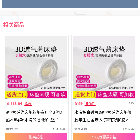
相关商品
69
113.64
59
低价
券后价
d空气纤维床垫软垫家用全d丝聚
水洗护脊透气3d空气纤维床垫薄
酯材料纯d水洗的薄d透气垫子
款学生宿舍老人防霉防潮0胶水床
垫
淘宝好物
住宅家具
淘宝好物
住宅家具
购买
10元优惠券