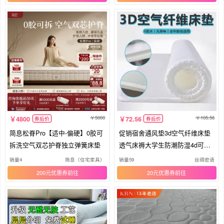
5000
105.56
4800
72.56
券后价
券后价
简息松脊Pro【适中-偏硬】0胶可
促销宿舍通风垫3d空气纤维床垫
拆洗空气双芯护脊独立弹簧床垫
透气床褥大学生防潮防湿4d可水
洗
销量4
简息（住宅家具）
销量59
丝绸密语
200元优惠券
20元优惠券