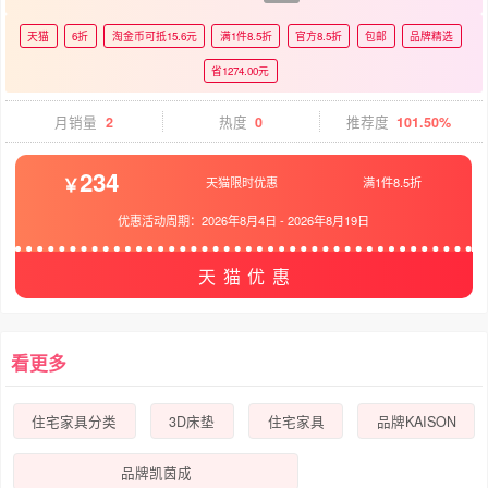
天猫
6折
淘金币可抵15.6元
满1件8.5折
官方8.5折
包邮
品牌精选
省1274.00元
月销量
2
热度
0
推荐度
101.50%
234
天猫限时优惠
满1件8.5折
优惠活动周期：
2026年8月4日
-
2026年8月19日
天猫优惠
看更多
住宅家具分类
3D床垫
住宅家具
品牌KAISON
品牌凯茵成