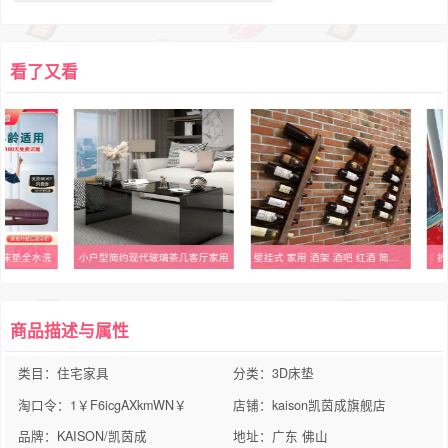
看了又看
3D床垫全水洗
小户型简约现代玻璃茶几客厅家用
壁挂式 家用 酒架 酒吧 红酒 简约创意 葡萄酒架 红酒瓶挂墙啤酒
折
商品描述与属性
类目：住宅家具
分类：3D床垫
淘口令：1￥F6icgAXkmWN￥
店铺：kaison凯茵成旗舰店
品牌：KAISON/凯茵成
地址：广东 佛山