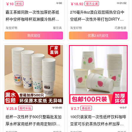
88
21.52
10
18.92
折扣
官方立减
霸王茶姬同款一次性加厚奶茶纸
270毫升8oz澳白双层隔热空白中
杯中空杯咖啡杯双淋膜冷热杯子
空纸杯一次性外带打包DIRTY杯
带盖
现货
淘宝好物
餐饮具
淘宝好物
巧静包装
购买
优惠2.6元
33.85
3.7
25.8
2.7
限时补贴
券后价
纸杯一次性杯子500只整箱批发加
100只装家用一次性纸杯饮料咖啡
厚水杯家用纸杯子商用定制印log
豆浆可乐奶茶热饮杯水杯加厚杯
o
子