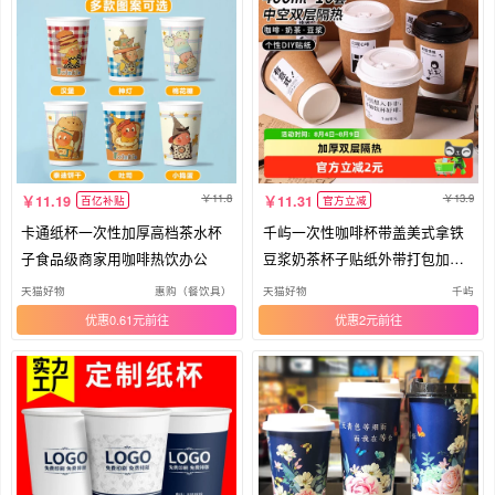
11.8
13.9
11.19
11.31
百亿补贴
官方立减
卡通纸杯一次性加厚高档茶水杯
千屿一次性咖啡杯带盖美式拿铁
子食品级商家用咖啡热饮办公
豆浆奶茶杯子贴纸外带打包加厚
纸杯
天猫好物
惠购（餐饮具）
天猫好物
千屿
优惠0.61元
优惠2元