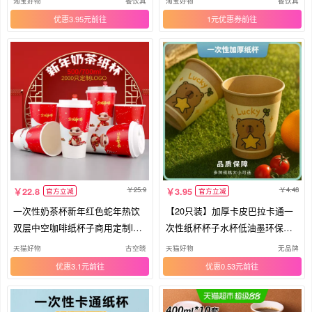
淘宝好物
餐饮具
淘宝好物
餐饮具
优惠3.95元
1元优惠券
25.9
4.48
22.8
3.95
官方立减
官方立减
一次性奶茶杯新年红色蛇年热饮
【20只装】加厚卡皮巴拉卡通一
双层中空咖啡纸杯子商用定制log
次性纸杯杯子水杯低油墨环保印
oAI
刷
天猫好物
古空晓
天猫好物
无品牌
优惠3.1元
优惠0.53元