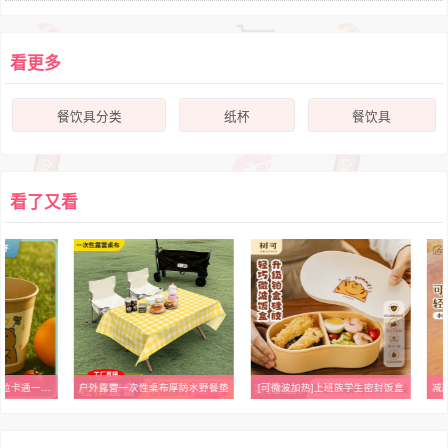
看更多
餐饮具分类
纸杯
餐饮具
看了又看
【20只装】加厚卡皮巴拉卡通一次性纸杯杯子水杯低油墨环保印刷
户外露营一次性桌布厚防水野餐垫
[可微波加热]上班族学生密封饭盒
减