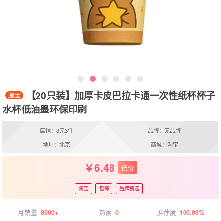
【20只装】加厚卡皮巴拉卡通一次性纸杯杯子
水杯低油墨环保印刷
店铺：3元3件
品牌：无品牌
地址：北京
商城：淘宝
6.48
低价
淘宝
包邮
品牌精选
月销量
8000+
热度
0
推荐度
100.09%