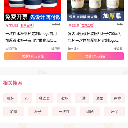
39.8
26
35.82
22.8
秒杀直降
官方立减
一次性水杯纸杯定制印logo商用
复古风奶茶杯装网红杯子700cc打
加厚茶水杯子家用定做食品级咖
包杯一次性加厚纸杯定制logo带
啡杯
盖
天猫好物
纸杯屋
淘宝好物
餐饮具
优惠3.98元
优惠3.2元
相关搜索
20
纸杯
餐饮具
水杯
卡通
油墨
巴拉
加厚
杯子
一次性
印刷
环保