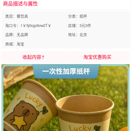
商品描述与属性
类目：餐饮具
分类：纸杯
淘口令：1￥5j0cgz9vw2T￥
店铺：3元3件
品牌：无品牌
地址：北京
商城：淘宝
收起内容↑
淘宝优惠购买