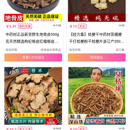
7.38
25
5.91
13
限时优惠
折扣
中药材正品新货野生地骨皮500g
【经方集】桔梗干中药材苦橘梗
克天然精选枸杞根皮红榴根皮中
干打桔梗粉干桔梗片浙江产250/5
草药
00g
淘宝好物
传统滋补营养品
淘宝好物
经方集
优惠1.47元
购买
12.8
18
11.2
15
官方立减
折扣