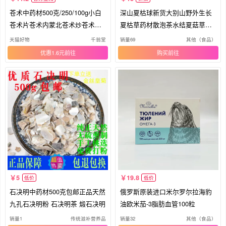
苍术中药材500克/250/100g小白
深山夏枯球新货大别山野外生长
苍术片苍术内蒙北苍术炒苍术粉
夏枯草药材散泡茶水结夏菇草夏
正品
谷草
天猫好物
千翁堂
销量69
其他（食品）
优惠1.6元
购买
5
19.8
低价
低价
石决明中药材500克包邮正品天然
俄罗斯原装进口米尔罗尔拉海豹
九孔石决明粉 石决明茶 煅石决明
油欧米茄-3脂肪血管100粒
销量1
传统滋补营养品
销量32
其他（食品）