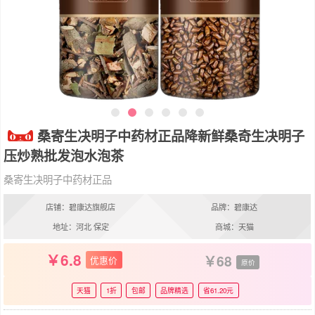
桑寄生决明子中药材正品降新鲜桑奇生决明子
压炒熟批发泡水泡茶
桑寄生决明子中药材正品
店铺：碧康达旗舰店
品牌：碧康达
地址：河北 保定
商城：天猫
6.8
68
优惠价
原价
天猫
1折
包邮
品牌精选
省61.20元