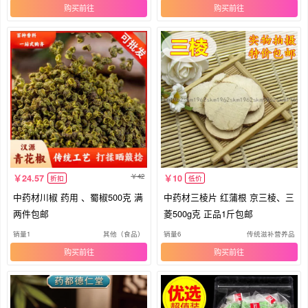
购买
购买
42
24.57
10
折扣
低价
中药材川椒 药用 、蜀椒500克 满
中药材三棱片 红蒲根 京三棱、三
两件包邮
菱500g克 正品1斤包邮
销量1
其他（食品）
销量6
传统滋补营养品
购买
购买