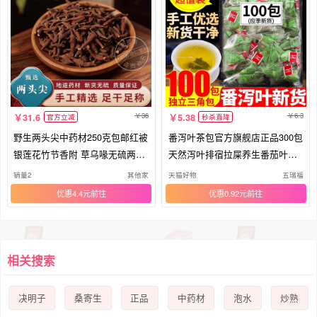
36
6.3
31.6
5.38
官方立减
秒杀直降
野生两头尖中药材250克包邮红被
番泻叶茶包官方旗舰店正品300包
银莲花竹节香附 草乌喙无硫两头
天然泻叶排宿拉屎养生番茄叶潘
间
泄
销量2
其他家
天猫好物
五瑞福
优惠4.4元
优惠0.92元
相关搜索
决明子
桑寄生
正品
中药材
泡水
炒熟