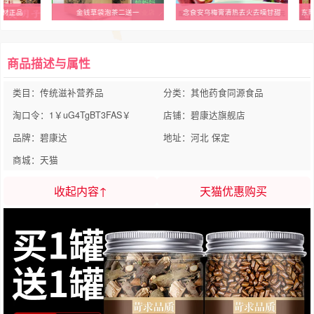
药材正品
金钱草袋泡茶二送一
念食安乌梅膏清热去火去噪甘甜
商品描述与属性
类目：传统滋补营养品
分类：其他药食同源食品
淘口令：1￥uG4TgBT3FAS￥
店铺：碧康达旗舰店
品牌：碧康达
地址：河北 保定
商城：天猫
收起内容↑
天猫优惠购买