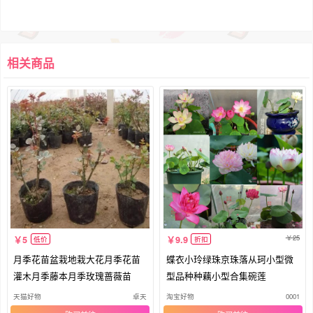
相关商品
25
5
9.9
低价
折扣
月季花苗盆栽地栽大花月季花苗
蝶衣小玲绿珠京珠落从珂小型微
灌木月季藤本月季玫瑰蔷薇苗
型品种种藕小型合集碗莲
天猫好物
卓天
淘宝好物
0001