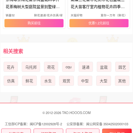
花茶梅树大型庭院盆景别墅绿化
花大苗客厅室内植物花卉四季好
树苗
养活
销量52
鲜花速递/花卉仿真/绿植园艺
天猫好物
爱你一万年（鲜花）
购买
优惠1.2元
相关搜索
cqu
花卉
乌托邦
荷花
速递
盆栽
园艺
仿真
鲜花
水生
观赏
中型
大型
其他
© 2012-2026 TAO.HOOOS.COM
工信部ICP备案：闽ICP备12002928号-2 公安部备案：闽公网安备 35042502000103
号
联系我们 Contact Us