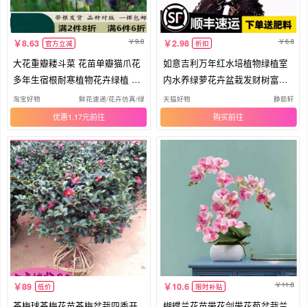
9.8
6.8
8.63
2.98
官方立减
折扣
大花重瓣耧斗菜 花苗单瓣猫爪花
如意吉利万年红水培植物绿植室
多年生宿根耐寒植物花卉绿植 包
内水养绿萝花卉盆栽发财树富贵
邮
竹芋
淘宝好物
鲜花速递/花卉仿真/绿植园艺
天猫好物
静茹轩
优惠1.17元
购买
11.8
89
10.6
低价
限时补贴
茶梅球茶梅花苗茶梅盆栽四季开
蝴蝶兰花苗带花剑带花苞盆栽兰