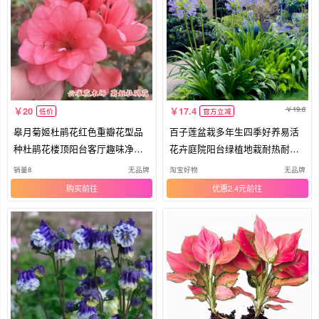
19.8
20
17.4
低价
官方立减
皋月菊姬杜鹃花红色重瓣花型品
百子莲盆栽多年生四季好养易活
种杜鹃花楼顶阳台客厅趣味净化
花卉庭院阳台绿植地栽耐热耐寒
花卉
植物
销量8
无品牌
淘宝好物
无品牌
购买
优惠2.4元