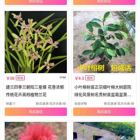
购买
购买
68
58
9.3
折扣
低价
建兰四季兰朝阳三星蝶 花香浓郁
小叶榕树苗正宗细叶榕大树庭院
传统花卉高档植物兰花
绿化风景树名贵树苗盆栽盆景常
绿
销量17
鲜花速递/花卉仿真/绿植园艺
淘宝好物
鲜花速递/花卉仿真/绿植
购买
购买