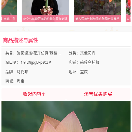
衫】丰花中型
吃空气就能开花的植物朱顶红蜡球
美人蕉苗种球秋季庭院阳台盆栽苗
商品描述与属性
类目：鲜花速递/花卉仿真/绿植园艺
分类：其他花卉
淘口令：1￥D9jpgBxps0z￥
店铺：碗莲乌托邦
品牌：乌托邦
地址：重庆
商城：淘宝
收起内容↑
淘宝优惠购买