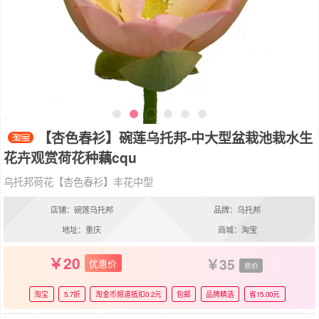
【杏色春衫】碗莲乌托邦-中大型盆栽池栽水生
花卉观赏荷花种藕cqu
乌托邦荷花【杏色春衫】丰花中型
店铺：碗莲乌托邦
品牌：乌托邦
地址：重庆
商城：淘宝
20
35
优惠价
原价
淘宝
5.7折
淘金币频道抵扣0.2元
包邮
品牌精选
省15.00元