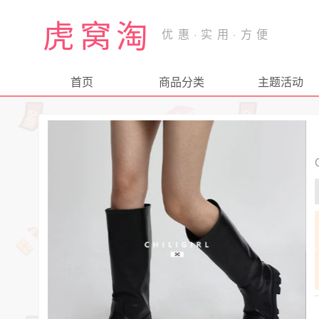
虎窝淘
首页
商品分类
主题活动