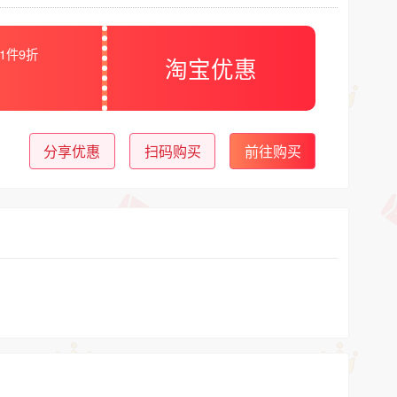
1件9折
淘宝优惠
分享优惠
扫码购买
前往购买