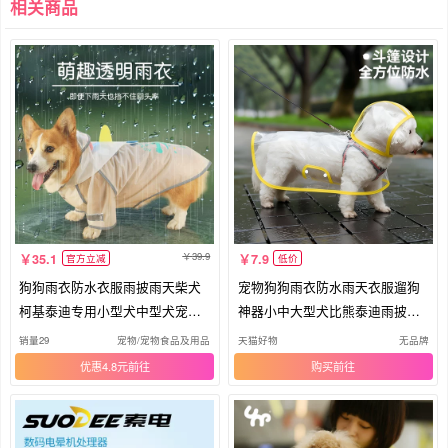
相关商品
39.9
35.1
7.9
官方立减
低价
狗狗雨衣防水衣服雨披雨天柴犬
宠物狗狗雨衣防水雨天衣服遛狗
柯基泰迪专用小型犬中型犬宠物
神器小中大型犬比熊泰迪雨披雨
用品
四脚
销量29
宠物/宠物食品及用品
天猫好物
无品牌
优惠4.8元
购买