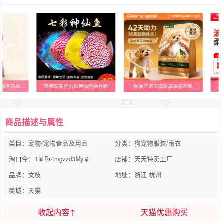
雪纳瑞泰迪比熊宠物衣服厚衣服加绒加厚保暖拜年服唐装狗狗红色
热带观赏鱼七彩神仙渔场直销
网易严选天成鲜萃烘焙狗粮
商品描述与属性
类目：宠物/宠物食品及用品
分类：狗宠物服装/雨衣
淘口令：1￥Rr4mgzzd3My￥
店铺：天天特卖工厂
品牌：文枝
地址：浙江 杭州
商城：天猫
收起内容↑
天猫优惠购买