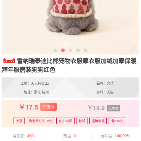
雪纳瑞泰迪比熊宠物衣服厚衣服加绒加厚保暖
拜年服唐装狗狗红色
店铺：天天特卖工厂
品牌：文枝
地址：浙江 杭州
商城：天猫
17.5
19.9
优惠价
在售价
天猫
淘金币可抵0.2元
官方8.8折
包邮
品牌精选
省2.40元
月销量
300+
热度
0
推荐度
100.09%