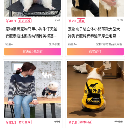
49
39
43.1
29
官方立减
折扣
宠物潮牌宠物马甲小狗牛仔无袖
宠物亲子装立体小熊薄款大型犬
衣服泰迪比熊雪纳瑞博美柯基春
狗狗衣服纯棉泰迪萨摩金毛巨贵
秋猫
比熊
销量4
优爪小主
销量14
宠物/宠物食品及用品
优惠5.9元
购买
98
10.8
83.3
7.8
官方立减
限时补贴