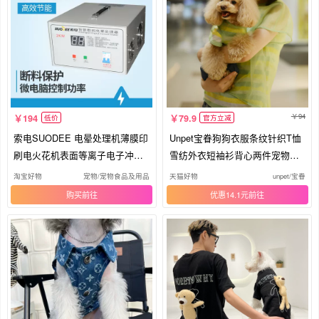
94
194
79.9
低价
官方立减
索电SUODEE 电晕处理机薄膜印
Unpet宝眷狗狗衣服条纹针织T恤
刷电火花机表面等离子电子冲击
雪纺外衣短袖衫背心两件宠物亲
机架
子装
淘宝好物
宠物/宠物食品及用品
天猫好物
unpet/宝眷
购买
优惠14.1元