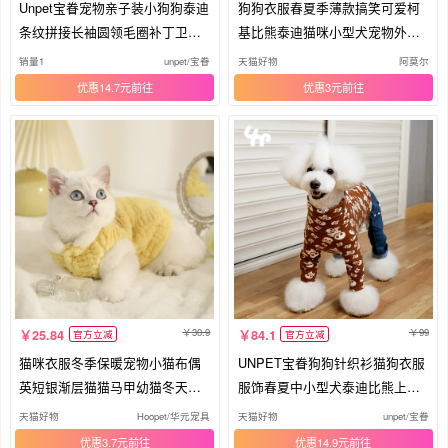
Unpet宝眷宠物亲子装小狗狗泰迪
狗狗衣服春夏季薄款搞笑可爱柯
条纹拼接长袖圆领毛圈补丁卫衣
基比熊泰迪猫咪小型犬宠物外卖
服
服装
销量1
unpet/宝眷
天猫好物
阿莫尔
优惠14.7元
优惠3元
30.9
99
25.84
84.1
官方立减
官方立减
猫咪衣服冬季保暖宠物小猫布偶
UNPET宝眷狗狗针织衫猫狗衣服
英短银渐层猫猫马甲幼猫冬天秋
服饰春夏中小型犬泰迪比熊上衣
冬装
图案
天猫好物
Hoopet/华元宠具
天猫好物
unpet/宝眷
优惠3.7元
优惠14.9元