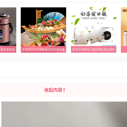
店刺身拼盘
奶茶店高端封口膜纸塑双用加厚好
小罐茶焖焖杯焖泡保温杯
收起内容↑