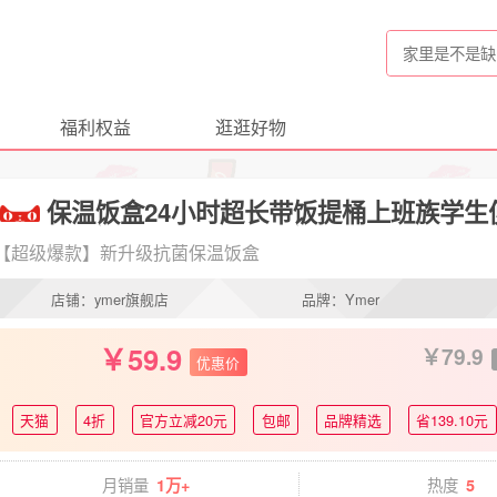
福利权益
逛逛好物
保温饭盒24小时超长带饭提桶上班族学生便
【超级爆款】新升级抗菌保温饭盒
店铺：ymer旗舰店
品牌：Ymer
59.9
79.9
优惠价
天猫
4折
官方立减20元
包邮
品牌精选
省139.10元
月销量
热度
1万+
5