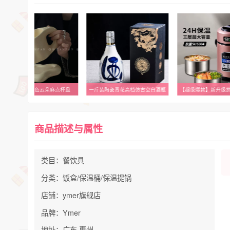
一斤装陶瓷青花高档仿古空白酒瓶
【超级爆款】新升级抗菌保温饭盒
千雨网红竹木制船寿司
商品描述与属性
类目：餐饮具
分类：饭盒/保温桶/保温提锅
店铺：ymer旗舰店
品牌：Ymer
地址：广东 惠州