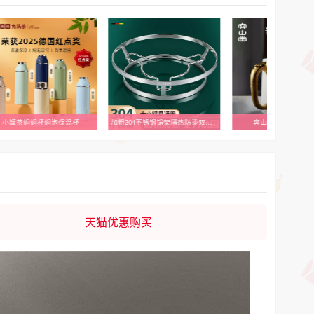
加粗304不锈钢锅架隔热防烫双层加厚通用锅垫架放锅置物架耐高温
容山堂大师羊脂玉茶杯
ins风韩式绿色字母玻
天猫优惠购买