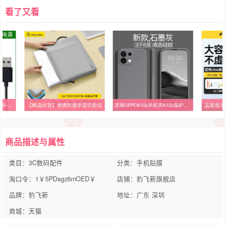
看了又看
适用 松下摄像机SDR-H85 SDR-H95 H101 S45 S71 T50 GK电池充电器
【精选好货】便携防撞手提内胆包
适用OPPOK12s手机壳K12s保护套OPPO5G新款PLD110液态硅胶OPPOPLD镜头全包防摔0pp0高级感opk简约男女外壳oppk
品胜电池
商品描述与属性
类目：3C数码配件
分类：手机贴膜
淘口令：1￥5PDagz6mOED￥
店铺：豹飞新旗舰店
品牌：豹飞新
地址：广东 深圳
商城：天猫