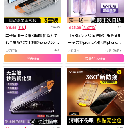
29.99
41
9.99
35.06
折扣
秒杀直降
奔雀适用于荣耀X50i钢化膜无尘
【AR抗反射德国护眼】笛曼适用
仓全屏防指纹手机膜honorX50i
于苹果17promax钢化膜iphone16
+自动除尘贴膜神器高清抗蓝光防
pro手机膜新款air防窥贴膜15防蓝
天猫好物
奔雀
天猫好物
笛曼（数码）
摔耐刮玻璃保护膜
光14防偷窥por
购买
优惠4.1元