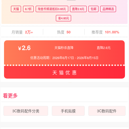
天猫
8.7折
淘金币频道抵扣0.65元
直降2.6元
包邮
品牌精选
省4.60元
月销量
2万+
热度
50
推荐度
101.00%
2.6
天猫秒杀直降
直降2.6元
优惠活动周期：
2026年6月17日
-
2026年8月15日
天猫优惠
看更多
3C数码配件分类
手机贴膜
3C数码配件