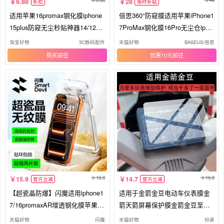
8.88
49
6.88
28
折扣
限时补贴
适用苹果16promax钢化膜iphone
倍思360°防窥膜适用苹果iPhone1
15plus防窥无尘秒贴神器14/12高
7ProMax钢化膜16Pro无尘仓ip15
清13防摔11全屏覆盖xsmax手机
手机贴膜AR抗反射无色防偷窥屏
淘宝好物
3C数码配件
天猫好物
BASEUS/倍思
贴膜xr听筒防指纹
幕14防摔保护13
购买
优惠10元
18.8
16.8
15.9
14.7
官方立减
官方立减
【超瓷晶防爆】闪魔适用iphone1
适用于金箭金豆电动车仪表膜金
7/16promaxAR增透钢化膜苹果16
箭天箭屏幕保护膜金箭金豆至尊
手机膜15Pro新款14贴膜神器13
版液晶贴膜金豆2026表盘非钢化
天猫好物
闪魔
天猫好物
仰承