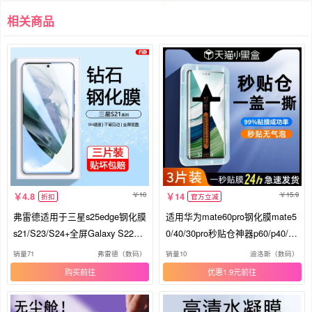
相关商品
10
15.9
4.8
14
折扣
官方立减
弗雷德适用于三星s25edge钢化膜
适用华为mate60pro钢化膜mate5
s21/S23/S24+全屏Galaxy S22Pl
0/40/30pro秒贴仓神器p60/p40/p3
us/S26Ultra手机膜S21FE屏幕s2
0pro全屏60pro+曲面手机膜nova1
销量71
弗雷德（数码）
销量10
迪洛斯（数码）
3fe保护S10E高清
0/8/7pro防爆
购买
优惠1.9元