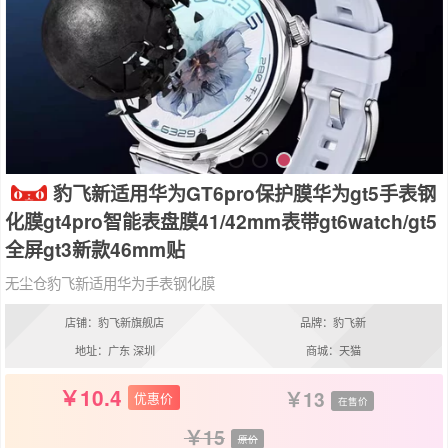
豹飞新适用华为GT6pro保护膜华为gt5手表钢
化膜gt4pro智能表盘膜41/42mm表带gt6watch/gt5
全屏gt3新款46mm贴
无尘仓豹飞新适用华为手表钢化膜
店铺：豹飞新旗舰店
品牌：豹飞新
地址：广东 深圳
商城：天猫
10.4
13
优惠价
在售价
15
原价