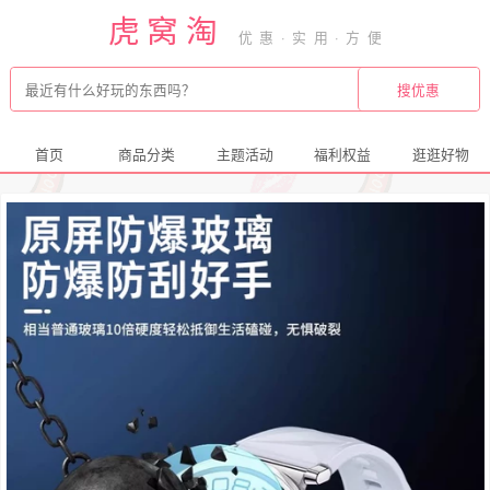
虎窝淘
首页
商品分类
主题活动
福利权益
逛逛好物