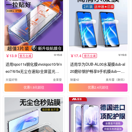
15.8
19.8
13.9
17.4
官方立减
官方立减
适用iqoo11s钢化膜vivoiqoo10/9/n
适用华为DUB-AL00水凝膜dub-al
eo7/6/5s无尘仓速贴i全屏蓝光手
20磨砂钢护畅享9手机膜dub一al0
机膜iqooneo8Pro/iqooz1x/u3/u5
0a全屏保护模dub一al20贴dubal0
天猫好物
金莱登
销量42
奥布雷（数码）
防摔se保护
0_al20畅想aloo
优惠1.9元
优惠2.4元