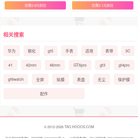
高清12全屏11保护
膜金豆plus配件
优惠2.9元
优惠2.1元
相关搜索
gt5
3C
华为
钢化
手表
适用
表带
41
42mm
46mm
GT6pro
gt3
gt4pro
gt6watch
全屏
贴膜
表盘
无尘
保护膜
配件
© 2012-2026 TAO.HOOOS.COM