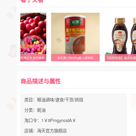
洋梅喜馃红鸡蛋专用红色染剂曲粉
家乐黄汁粉800g酱汁调味料
商品描述与属性
类目：粮油调味/速食/干货/烘焙
分类：蚝油
淘口令：1￥itPmgyncslA￥
店铺：海天官方旗舰店