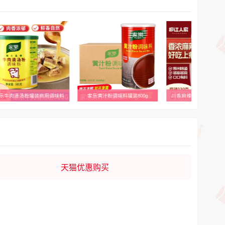
乐牛肉清汤粉罐装商用调味料
家乐黄汁粉调味料罐装800g
川香麻辣柳州螺蛳粉330
天猫优惠购买