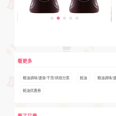
看更多
粮油调味/速食/干货/烘焙分类
蚝油
粮油调味/速
蚝油优惠券
看了又看