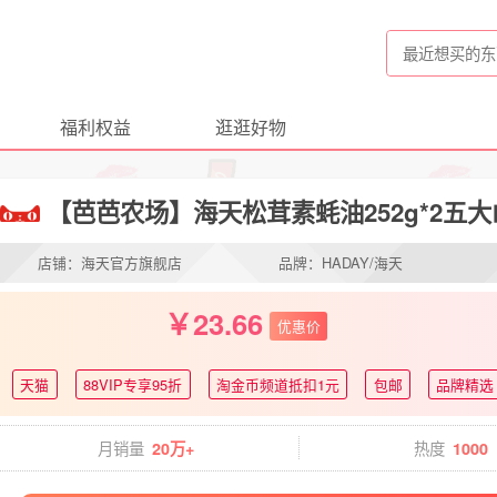
福利权益
逛逛好物
【芭芭农场】海天松茸素蚝油252g*2五
店铺：海天官方旗舰店
品牌：HADAY/海天
23.66
优惠价
天猫
88VIP专享95折
淘金币频道抵扣1元
包邮
品牌精选
月销量
热度
20万+
1000