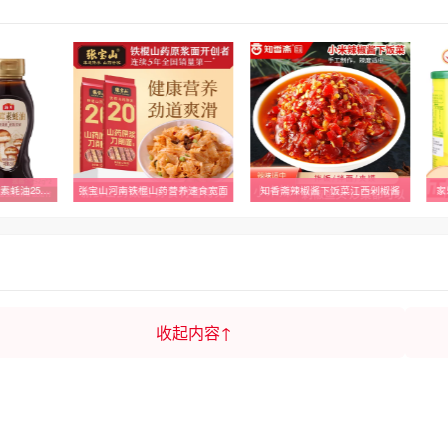
【芭芭农场】海天松茸素蚝油252g*2五大山珍菌菇0脂炒菜凉拌提鲜
张宝山河南铁棍山药营养速食宽面
知香斋辣椒酱下饭菜江西剁椒酱
家
收起内容↑