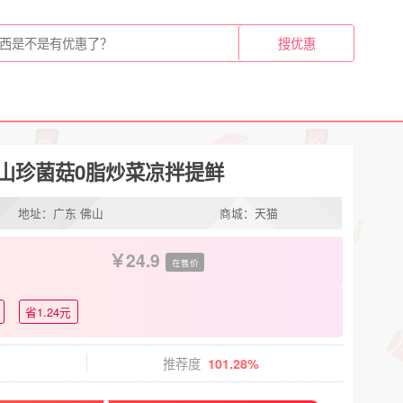
大山珍菌菇0脂炒菜凉拌提鲜
地址：广东 佛山
商城：天猫
24.9
在售价
省1.24元
推荐度
101.28%