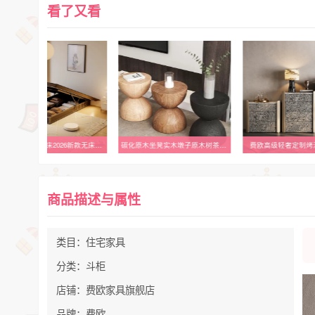
看了又看
红晟不锈钢铁艺床2026新款无床头悬浮床架现代简约碳素钢架储物床
碳化原木坐凳实木墩子原木树茶座几复古底件木墩碳HKU化桩桌腿摆
费欧高级轻奢定制烤
商品描述与属性
类目：住宅家具
分类：斗柜
店铺：费欧家具旗舰店
品牌：费欧