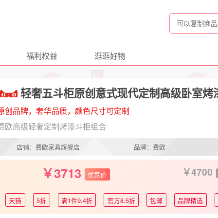
福利权益
逛逛好物
轻奢五斗柜原创意式现代定制高级卧室烤
原创品牌，奢华品质，颜色尺寸可定制
费欧高级轻奢定制烤漆斗柜组合
店铺：费欧家具旗舰店
品牌：费欧
3713
4700
优惠价
天猫
5折
满1件9.4折
官方8.5折
包邮
品牌精选