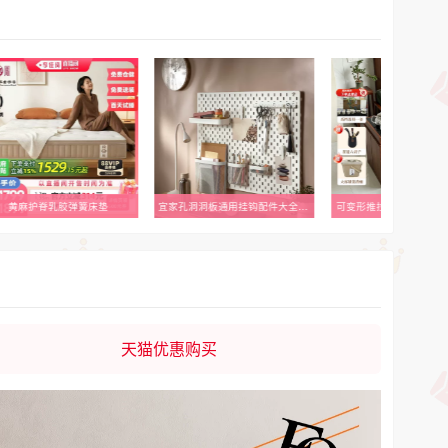
黄麻护脊乳胶弹簧床垫
宜家孔洞洞板通用挂钩配件大全收纳斯考迪斯平替收纳盒书桌置物架
可变形推拉实木自带烧水
天猫优惠购买