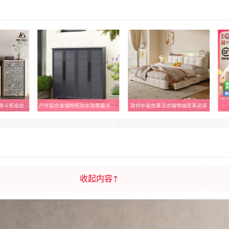
漆斗柜组合
户外铝合金储物柜防水防晒露天花园工具房庭院室外定制杂物收纳柜
政府补贴佐慕法式储物抽屉真皮床
收起内容↑