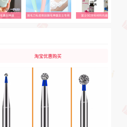
刀私密剃刮腋毛神器女士专用
富士GC牙科材料托盘粘接剂
淘宝优惠购买