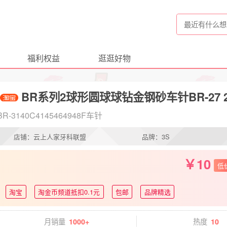
福利权益
逛逛好物
BR系列2球形圆球球钻金钢砂车针BR-27 29 30
BR-3140C4145464948F车针
店铺：云上人家牙科联盟
品牌：3S
10
低
淘宝
淘金币频道抵扣0.1元
包邮
品牌精选
月销量
热度
1000+
10