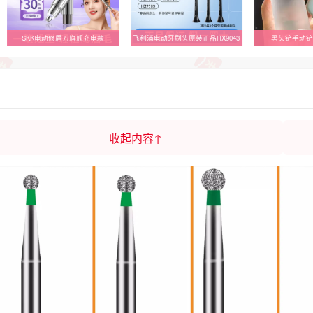
舰充电款
飞利浦电动牙刷头原装正品HX9043
黑头铲手动铲毛囊刮神器
脱毛
收起内容↑