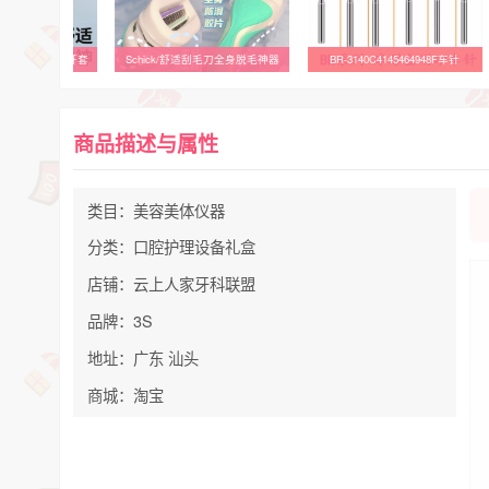
Schick/舒适刮毛刀全身脱毛神器
BR-3140C4145464948F车针
SKK电动修眉刀旗
商品描述与属性
类目：美容美体仪器
分类：口腔护理设备礼盒
店铺：云上人家牙科联盟
品牌：3S
地址：广东 汕头
商城：淘宝