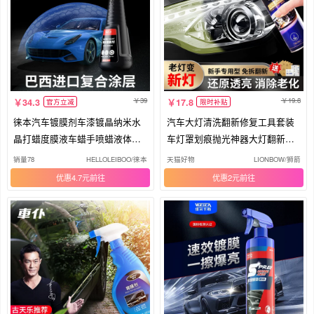
39
19.8
34.3
17.8
官方立减
限时补贴
徕本汽车镀膜剂车漆镀晶纳米水
汽车大灯清洗翻新修复工具套装
晶打蜡度膜液车蜡手喷蜡液体喷
车灯罩划痕抛光神器大灯翻新修
雾剂
复液
销量78
HELLOLEIBOO/徕本
天猫好物
LIONBOW/狮箭
优惠4.7元
优惠2元