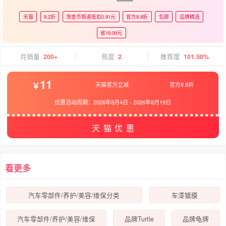
天猫
9.2折
淘金币频道抵扣0.91元
官方8.8折
包邮
品牌精选
省19.00元
月销量
200+
热度
2
推荐度
101.50%
11
天猫官方立减
官方8.8折
优惠活动周期：
2026年8月4日
-
2026年8月19日
天猫优惠
看更多
汽车零部件/养护/美容/维保分类
车漆镀膜
汽车零部件/养护/美容/维保
品牌Turtle
品牌龟牌