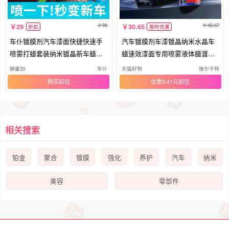
99
42.67
29
30.65
折扣
限时优惠
车仆镀膜剂汽车漆面快捷快速手
汽车镀膜剂车漆镀晶纳米水晶车
喷雾打蜡套装纳米镀晶新车蜡水
蜡速效漆面专用喷雾液体腊渡膜
液体
养护
销量33
车仆
天猫好物
维尔卡特
购买
优惠3.41元
相关搜索
铂金
聚合
镀膜
强化
养护
汽车
纳米
美容
零部件