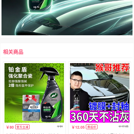
相关商品
91
17.05
80
12.05
官方立减
券后价