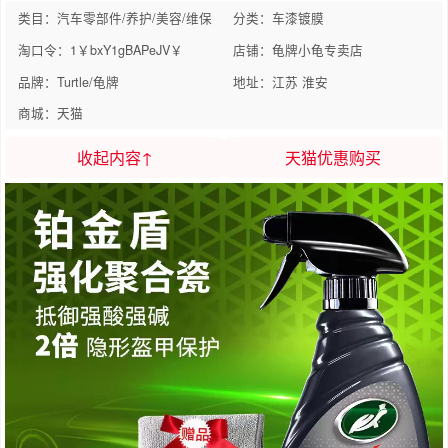
类目：汽车零部件/养护/美容/维保
分类：车漆镀膜
淘口令：1￥bxY1gBAPeJV￥
店铺：龟牌小龟专卖店
品牌：Turtle/龟牌
地址：江苏 淮安
商城：天猫
收起内容↑
天猫优惠购买