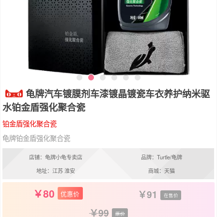
龟牌汽车镀膜剂车漆镀晶镀瓷车衣养护纳米驱
水铂金盾强化聚合瓷
铂金盾强化聚合瓷
龟牌铂金盾强化聚合瓷
店铺：龟牌小龟专卖店
品牌：Turtle/龟牌
地址：江苏 淮安
商城：天猫
80
91
优惠价
在售价
99
原价