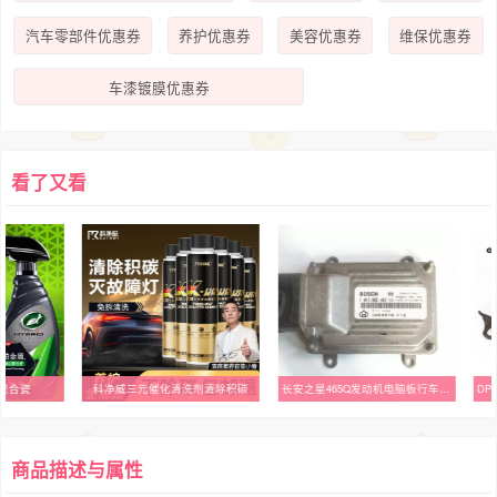
汽车零部件优惠券
养护优惠券
美容优惠券
维保优惠券
车漆镀膜优惠券
看了又看
聚合瓷
科净威三元催化清洗剂清除积碳
长安之星465Q发动机电脑板行车ECU控制器 F01R00D463 3600010-F16
商品描述与属性