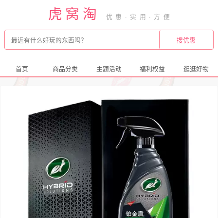
虎窝淘
首页
商品分类
主题活动
福利权益
逛逛好物