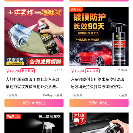
15.8
19.04
12.79
16.74
秒杀直降
官方立减
大灯翻新修复液工具套装汽车灯
汽车镀膜剂专用纳米车漆镀晶液
罩划痕裂纹发黄氧化外壳清洗剂
速效增亮持久打蜡液体喷雾德国
抛光
正品
天猫好物
CARjay/卡嘉易
天猫好物
无品牌
优惠3.01元
优惠2.3元