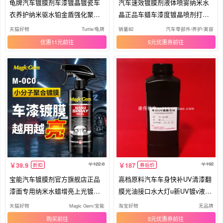
龟牌汽车镀膜剂车漆镀晶镀瓷车
汽车速效镀膜剂液体喷雾纳米水
衣养护纳米驱水铂金盾强化聚合
晶正品车蜡车漆度镀晶喷剂打蜡
瓷
专用
天猫好物
Turtle/龟牌
销量82
汽车零部件/养护/美容/维
优惠11元
5元优惠券
122.8
192
39.9
187
折扣
券后价
宝能汽车镀膜剂官方旗舰店正品
高档原料汽车车身快补UV清漆翻
漆面专用纳米水蜡增亮上光镀晶
膜光油接口水大灯u新UV镀v液修
喷雾
复剂
天猫好物
Magic Gem/宝能
淘宝好物
无品牌
购买
5元优惠券