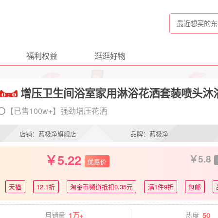
福利权益
逛逛好物
增压卫生间浴室家用淋浴花洒套装喷头沐
⭕【已售100w+】强劲增压花洒
店铺：蓝极净旗舰店
品牌：蓝极净
5.22
5.8
优惠价
天猫
12.1折
淘金币频道抵扣0.35元
满1件9折
包邮
月销量
热度
1万+
50