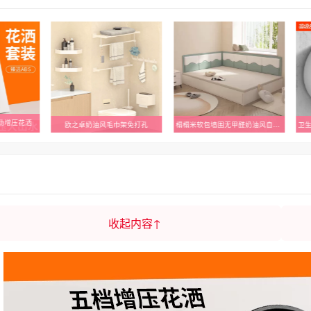
强劲增压花洒
欧之卓奶油风毛巾架免打孔
榻榻米软包墙围无甲醛奶油风自粘防撞炕围子儿童房墙贴防撞靠背板
收起内容↑