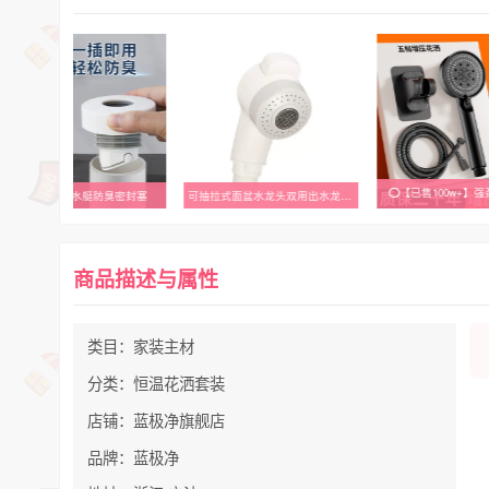
⭕【已售100w+】
submarine/潜水艇防臭密封塞
可抽拉式面盆水龙头双用出水龙头抽拉头喷头配件脸盆防溅花洒洗脸
商品描述与属性
类目：家装主材
分类：恒温花洒套装
店铺：蓝极净旗舰店
品牌：蓝极净