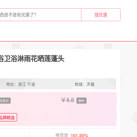
浴卫浴淋雨花晒莲蓬头
地址：浙江 宁波
商城：天猫
4.8
在售价
原价
品牌精选
推荐度
101.50%